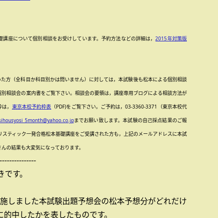
礎講座について個別相談をお受けしています。予約方法などの詳細は，
2015年対策版
いた方（全科目か科目別かは問いません）に対しては，本試験後も松本による個別相談
個別相談会の案内書をご覧下さい。相談会の要領は，講座専用ブログによる相談方法が
枠は，
東京本校予約枠表
（PDF)をご覧下さい。ご予約は，03-3360-3371（東京本校代
sihousyosi_5month@yahoo.co.jp
までお願い致します。本試験の自己採点結果のご報
アリスティック一発合格松本基礎講座をご受講された方も，上記のメールアドレスに本試
さんの結果も大変気になっております。
---------------
きです。
実施しました本試験出題予想会の松本予想分がどれだけ
に的中したかを表したものです。