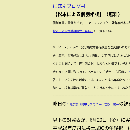
にほんブログ村
【松本による個別相談】（無料）
個別面談，電話などで，リアリスティック一発合格松本基
松本による受講相談会（無料）
をご覧下さい。
※リアリスティック一発合格松本基礎講座をご受講いただ
会（無料）を実施致します。詳細は，ご自宅に郵送された
ないことを除いて，直前期の個別相談会と同様です。予約
表）までお願い致します。メールでのご報告・ご相談は，
告もしていただければ幸いです。また。
平成25年向けリ
験の
自己採点結果の
ご報告をいただけると幸いです。みな
-----------------------------------------------------
昨日の
の続
出題予想は的中したの？―午前択一編―
以下の対照表が，6月20日（金）に
平成26年度司法書士試験の午後択一