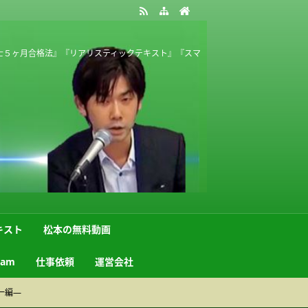
士５ヶ月合格法』『リアリスティックテキスト』『スマ
キスト
松本の無料動画
ram
仕事依頼
運営会社
一編―