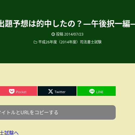
出題予想は的中したの？―午後択一編
投稿
2014/07/23
平成26年度（2014年度）司法書士試験
Pocket
Twitter
LINE
タイトルとURLをコピーする