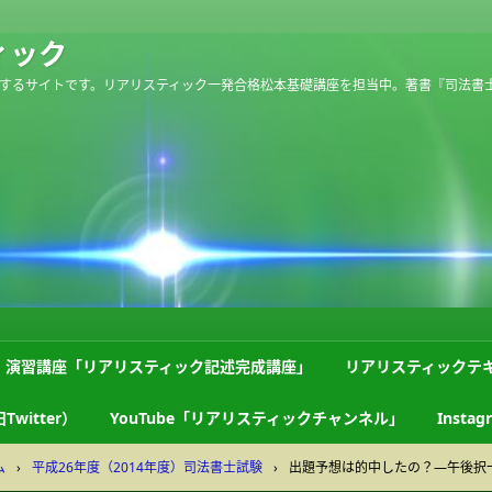
ィック
するサイトです。リアリスティック一発合格松本基礎講座を担当中。著書『司法書
演習講座「リアリスティック記述完成講座」
リアリスティックテ
Twitter）
YouTube「リアリスティックチャンネル」
Instag
ム
›
平成26年度（2014年度）司法書士試験
›
出題予想は的中したの？―午後択