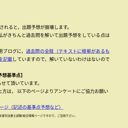
をされると，出題予想が崩壊します。
私がきちんと過去問を解いて出題予想をしている点は
用ブログに，
過去問の全肢（テキストに根拠があるも
を記載
していますので，解いていないわけはないので
予想
基準点
】
らせて頂いています。
た方は， 以下のページよりアンケートにご協力お願い
ページ（記述の基準点予想など）
年度司法書士試験/総合情報ページですので，ご活用下さい。