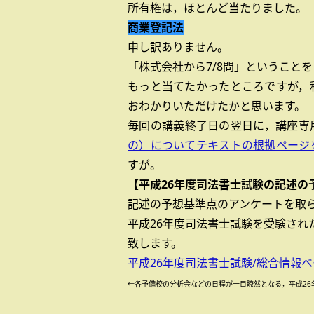
所有権は，ほとんど当たりました。
商業登記法
申し訳ありません。
「株式会社から7/8問」ということ
もっと当てたかったところですが，
おわかりいただけたかと思います。
毎回の講義終了日の翌日に，講座専
の）についてテキストの根拠ページ
すが。
【平成26年度司法書士試験の記述の
記述の予想基準点のアンケートを取
平成26年度司法書士試験を受験され
致します。
平成26年度司法書士試験/総合情報
←各予備校の分析会などの日程が一目瞭然となる，平成26