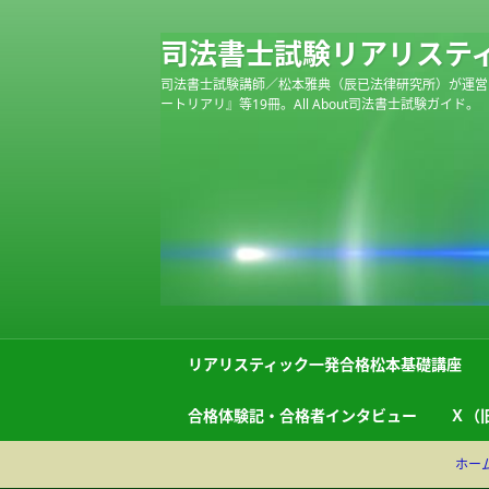
司法書士試験リアリステ
司法書士試験講師／松本雅典（辰已法律研究所）が運営
ートリアリ』等19冊。All About司法書士試験ガイド。
リアリスティック一発合格松本基礎講座
合格体験記・合格者インタビュー
Ｘ（旧
ホー