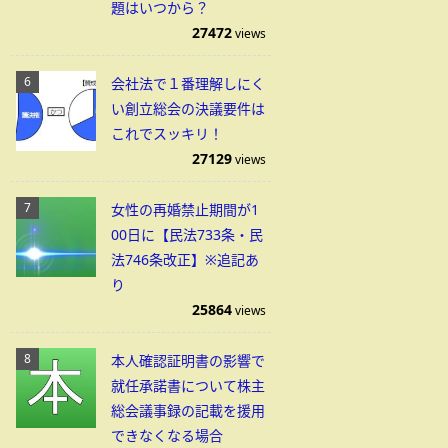
題はいつから？
27472
views
会社法で１番理解しにく
い創立総会の決議要件は
これでスッキリ！
27129
views
女性の再婚禁止期間が1
00日に【民法733条・民
法746条改正】※追記あ
り
25864
views
本人確認証明書の影響で
就任承諾書について株主
総会議事録の記載を援用
できなくなる場合