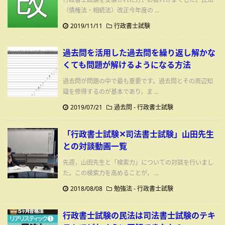
（債権法・相続法）改正今年度の ...
2019/11/11
行政書士試験
過去問を活用した過去問を繰り返し解かな
くても問題が解けるようになる方法
過去問が問題の中で最も重要です。過去問とその周辺知
識を修得するのが基本であり，ま ...
2019/07/21
過去問
-
行政書士試験
「行政書士試験✕司法書士試験」山田先生
との対談動画一覧
先週，山田先生と「検索力」についての対談を行いまし
た。この検索力を高めることが， ...
2018/08/08
勉強法
-
行政書士試験
行政書士試験の民法は司法書士試験のテキ