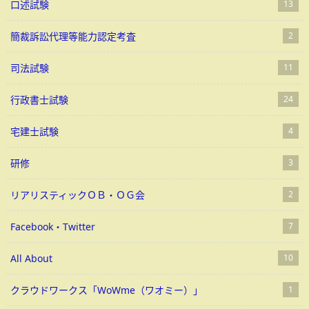
口述試験
13
簡裁訴訟代理等能力認定考査
2
司法試験
11
行政書士試験
24
宅建士試験
4
研修
3
リアリスティックＯＢ・ＯＧ会
2
Facebook・Twitter
7
All About
10
クラウドワークス「WoWme（ワオミー）」
1