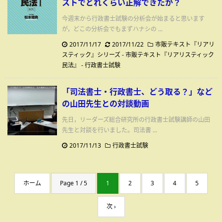
ストでどれくらい正解できたか？
今週末から行政書士試験の分析会が始まると思います
が，どこの分析会でもまずハナシの ...
2017/11/17
2017/11/22
市販テキスト『リアリ
スティック』シリーズ - 市販テキスト『リアリスティック
民法』
-
行政書士試験
「司法書士・行政書士、どう取る？」など
の山田先生との対談動画
先日，リーダーズ総合研究所の行政書士試験講師の山田
先生と対談を行いました。司法書 ...
2017/11/13
行政書士試験
ホーム
Page 1 / 5
1
2
3
4
5
次 ›