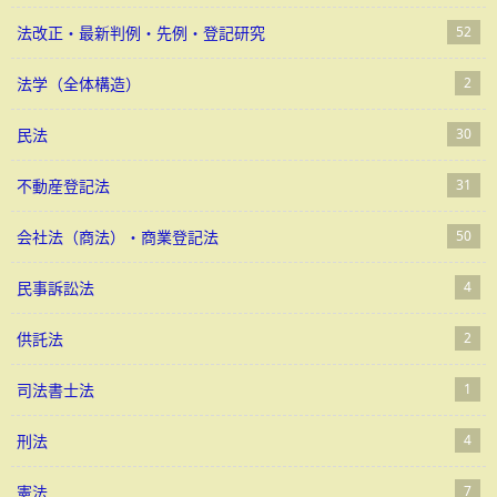
法改正・最新判例・先例・登記研究
52
法学（全体構造）
2
民法
30
不動産登記法
31
会社法（商法）・商業登記法
50
民事訴訟法
4
供託法
2
司法書士法
1
刑法
4
憲法
7