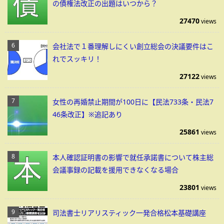
の債権法改正の出題はいつから？
27470
views
会社法で１番理解しにくい創立総会の決議要件はこ
れでスッキリ！
27122
views
女性の再婚禁止期間が100日に【民法733条・民法7
46条改正】※追記あり
25861
views
本人確認証明書の影響で就任承諾書について株主総
会議事録の記載を援用できなくなる場合
23801
views
司法書士リアリスティック一発合格松本基礎講座