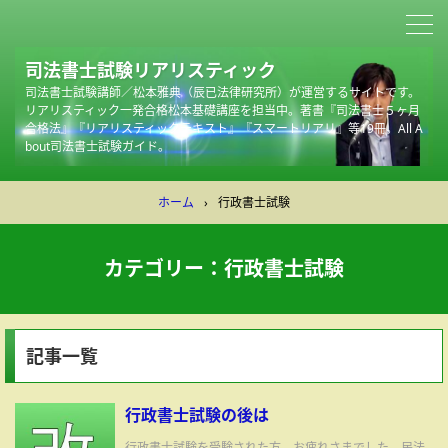
司法書士試験リアリスティック
司法書士試験講師／松本雅典（辰已法律研究所）が運営するサイトです。
リアリスティック一発合格松本基礎講座を担当中。著書『司法書士５ヶ月
合格法』『リアリスティックテキスト』『スマートリアリ』等19冊。All A
bout司法書士試験ガイド。
ホーム
›
行政書士試験
カテゴリー：行政書士試験
記事一覧
行政書士試験の後は
行政書士試験を受験された方，お疲れさまでした。民法