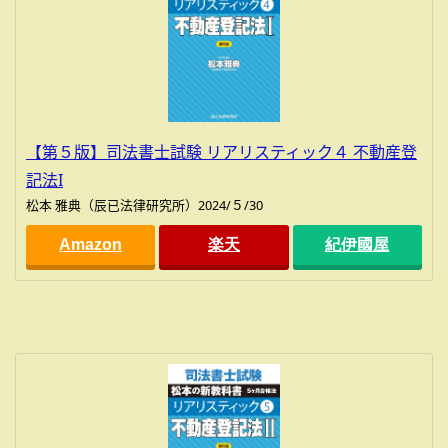
【第５版】司法書士試験 リアリスティック４ 不動産登
記法I
松本 雅典（辰已法律研究所）2024/５/30
Amazon
楽天
紀伊國屋