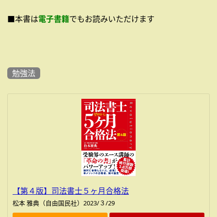
■本書は
電子書籍
でもお読みいただけます
勉強法
【第４版】司法書士５ヶ月合格法
松本 雅典（自由国民社）2023/３/29