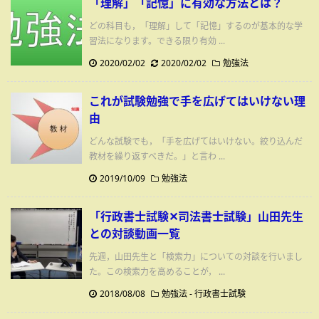
「理解」「記憶」に有効な方法とは？
どの科目も，「理解」して「記憶」するのが基本的な学
習法になります。できる限り有効 ...
2020/02/02
2020/02/02
勉強法
これが試験勉強で手を広げてはいけない理
由
どんな試験でも，「手を広げてはいけない。絞り込んだ
教材を繰り返すべきだ。」と言わ ...
2019/10/09
勉強法
「行政書士試験✕司法書士試験」山田先生
との対談動画一覧
先週，山田先生と「検索力」についての対談を行いまし
た。この検索力を高めることが， ...
2018/08/08
勉強法
-
行政書士試験