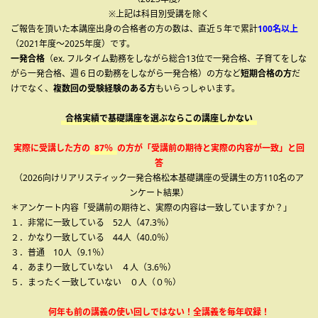
※上記は科目別受講を除く
ご報告を頂いた本講座出身の合格者の方の数は、直近５年で累計
100名以上
（2021年度～2025年度）です。
一発合格
（ex. フルタイム勤務をしながら総合13位で一発合格、子育てをしな
がら一発合格、週６日の勤務をしながら一発合格）の方など
短期合格の方
だ
けでなく、
複数回の受験経験のある方
もいらっしゃいます。
合格実績で基礎講座を選ぶならこの講座しかない
実際に受講した方の
87％
の方が「受講前の期待と実際の内容が一致」と回
答
（2026向けリアリスティック一発合格松本基礎講座の受講生の方110名のア
ンケート結果）
＊アンケート内容「受講前の期待と、実際の内容は一致していますか？」
１．非常に一致している 52人（47.3％）
２．かなり一致している 44人（40.0％）
３．普通 10人（9.1％）
４．あまり一致していない ４人（3.6％）
５．まったく一致していない ０人（０％）
何年も前の講義の使い回しではない！全講義を毎年収録！