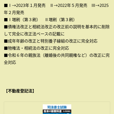
■Ⅰ→2023年１月発売 Ⅱ→2022年５月発売 Ⅲ→2025
年２月発売
■Ⅰ増刷（第３刷） Ⅱ増刷（第３刷）
■債権法改正と相続法改正の改正前の説明を基本的に削除
して完全に改正法ベースの記載に
■成年年齢の改正と特別養子縁組の改正に完全対応
■物権法・相続法の改正に完全対応
■令和６年の親族法（離婚後の共同親権など）の改正に完
全対応
【不動産登記法】