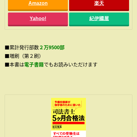
Amazon
楽天
Yahoo!
紀伊國屋
■累計発行部数
２万9500部
■増刷（第２刷）
■本書は
電子書籍
でもお読みいただけます