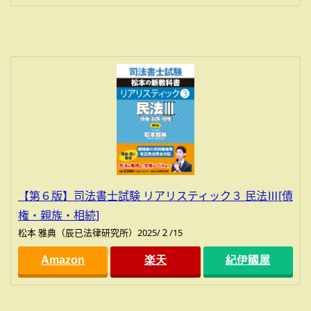
【第６版】司法書士試験 リアリスティック３ 民法Ⅲ[債
権・親族・相続]
松本 雅典（辰已法律研究所）2025/２/15
Amazon
楽天
紀伊國屋