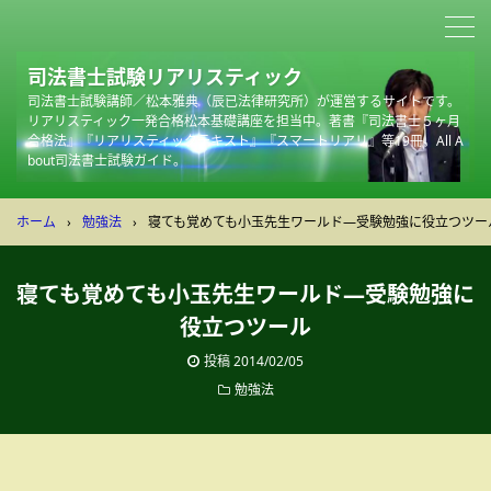
司法書士試験リアリスティック
司法書士試験講師／松本雅典（辰已法律研究所）が運営するサイトです。
リアリスティック一発合格松本基礎講座を担当中。著書『司法書士５ヶ月
合格法』『リアリスティックテキスト』『スマートリアリ』等19冊。All A
bout司法書士試験ガイド。
ホーム
›
勉強法
›
寝ても覚めても小玉先生ワールド―受験勉強に役立つツー
寝ても覚めても小玉先生ワールド―受験勉強に
役立つツール
投稿
2014/02/05
勉強法