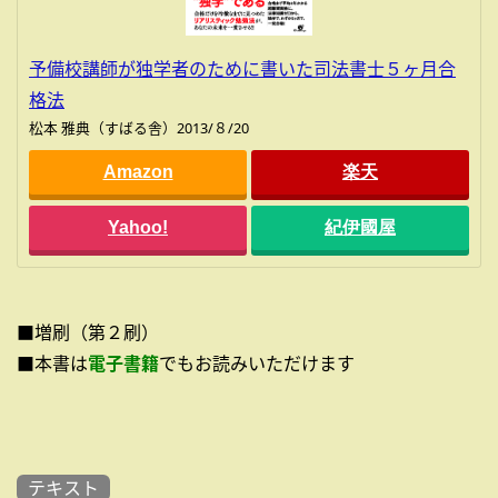
予備校講師が独学者のために書いた司法書士５ヶ月合
格法
松本 雅典（すばる舎）2013/８/20
Amazon
楽天
Yahoo!
紀伊國屋
■増刷（第２刷）
■本書は
電子書籍
でもお読みいただけます
テキスト