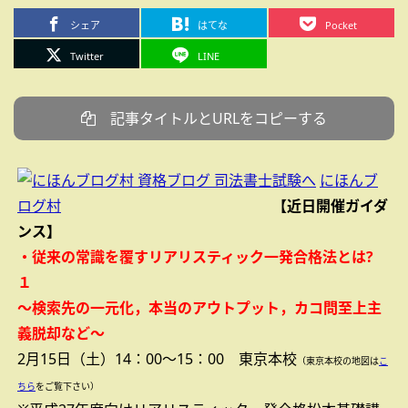
シェア
はてな
Pocket
Twitter
LINE
記事タイトルとURLをコピーする
にほんブ
ログ村
【近日開催ガイダ
ンス】
・従来の常識を覆すリアリスティック一発合格法とは?
１
～検索先の一元化，本当のアウトプット，カコ問至上主
義脱却など～
2月15日（土）14：00～15：00 東京本校
（東京本校の地図は
こ
ちら
をご覧下さい）