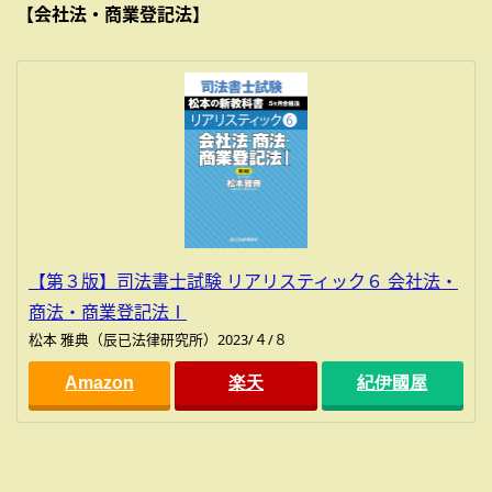
【会社法・商業登記法】
【第３版】司法書士試験 リアリスティック６ 会社法・
商法・商業登記法Ⅰ
松本 雅典（辰已法律研究所）2023/４/８
Amazon
楽天
紀伊國屋