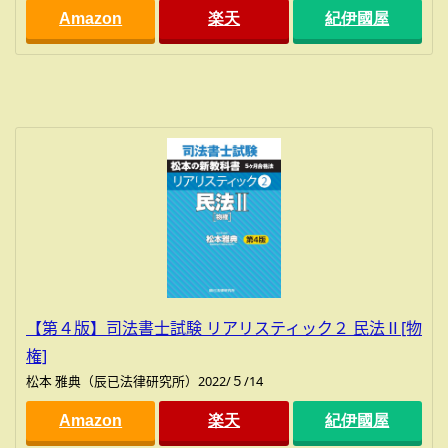
Amazon
楽天
紀伊國屋
【第４版】司法書士試験 リアリスティック２ 民法Ⅱ[物
権]
松本 雅典（辰已法律研究所）2022/５/14
Amazon
楽天
紀伊國屋