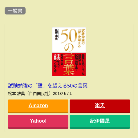
一般書
試験勉強の「壁」を超える50の言葉
松本 雅典（自由国民社）2018/６/１
Amazon
楽天
Yahoo!
紀伊國屋