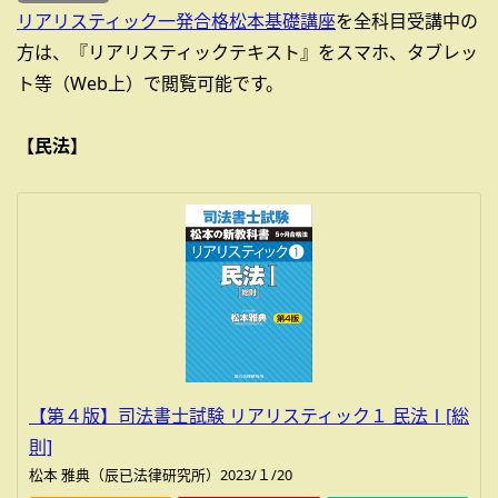
リアリスティック一発合格松本基礎講座
を全科目受講中の
方は、『リアリスティックテキスト』をスマホ、タブレッ
ト等（Web上）で閲覧可能です。
【民法】
【第４版】司法書士試験 リアリスティック１ 民法Ⅰ[総
則]
松本 雅典（辰已法律研究所）2023/１/20