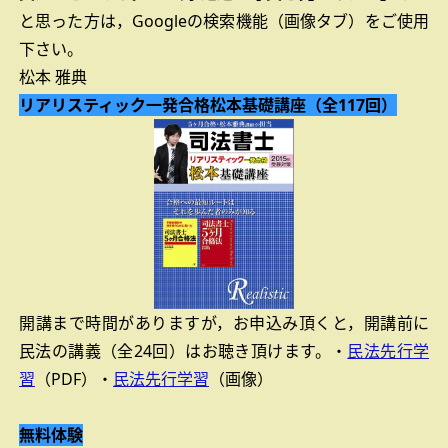
と思った方は，Googleの検索機能（画像タブ）をご使用
下さい。
松本 雅典
リアリスティック一発合格松本基礎講座
（全117回）
開講まで時間がありますが，お申込み頂くと，開講前に
民法の講義（全24回）はお聴き頂けます。
・
民法先行学
習
（PDF）
・
民法先行学習
（画像）
無料体験