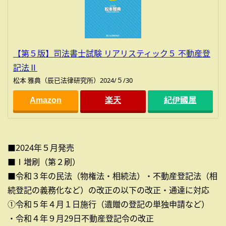
【第５版】司法書士試験 リアリスティック５ 不動産登
記法Ⅱ
松本 雅典（辰已法律研究所）2024/５/30
Amazon
楽天
紀伊國屋
■2024年５月発売
■Ⅰ増刷（第２刷）
■令和３年の民法（物権法・相続法）・不動産登記法（相
続登記の義務化など）の改正の以下の改正・通達に対応
①令和５年４月１日施行（遺贈の登記の単独申請など）
・令和４年９月29日不動産登記令の改正