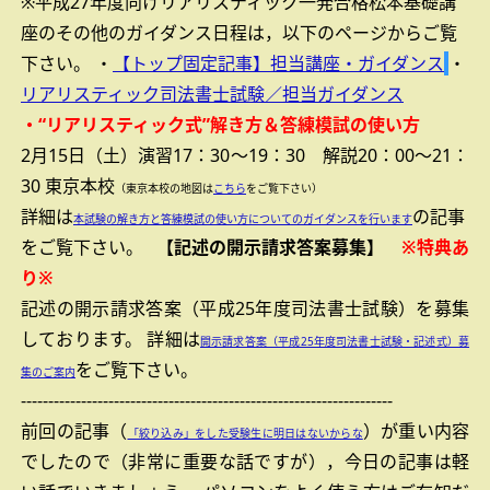
※平成27年度向けリアリスティック一発合格松本基礎講
座のその他のガイダンス日程は，以下のページからご覧
下さい。
・
【トップ固定記事】担当講座・ガイダンス
・
リアリスティック司法書士試験／担当ガイダンス
・“リアリスティック式”解き方＆答練模試の使い方
2月15日（土）演習17：30～19：30 解説20：00～21：
30
東京本校
（東京本校の地図は
こちら
をご覧下さい）
詳細は
の記事
本試験の解き方と答練模試の使い方についてのガイダンスを行います
をご覧下さい。
【記述の開示請求答案募集】
※特典あ
り※
記述の開示請求答案（平成25年度司法書士試験）を募集
しております。
詳細は
開示請求答案（平成25年度司法書士試験・記述式）募
をご覧下さい。
集のご案内
--------------------------------------------------------------------
前回の記事（
）が重い内容
「絞り込み」をした受験生に明日はないからな
でしたので（非常に重要な話ですが），今日の記事は軽