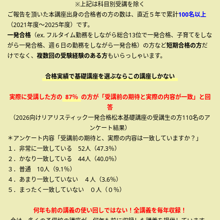
※上記は科目別受講を除く
ご報告を頂いた本講座出身の合格者の方の数は、直近５年で累計
100名以上
（2021年度～2025年度）です。
一発合格
（ex. フルタイム勤務をしながら総合13位で一発合格、子育てをしな
がら一発合格、週６日の勤務をしながら一発合格）の方など
短期合格の方
だ
けでなく、
複数回の受験経験のある方
もいらっしゃいます。
合格実績で基礎講座を選ぶならこの講座しかない
実際に受講した方の
87％
の方が「受講前の期待と実際の内容が一致」と回
答
（2026向けリアリスティック一発合格松本基礎講座の受講生の方110名のア
ンケート結果）
＊アンケート内容「受講前の期待と、実際の内容は一致していますか？」
１．非常に一致している 52人（47.3％）
２．かなり一致している 44人（40.0％）
３．普通 10人（9.1％）
４．あまり一致していない ４人（3.6％）
５．まったく一致していない ０人（０％）
何年も前の講義の使い回しではない！全講義を毎年収録！