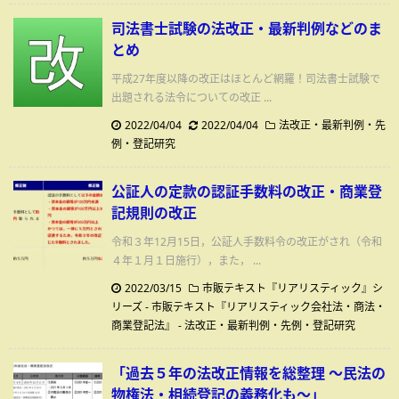
司法書士試験の法改正・最新判例などのま
とめ
平成27年度以降の改正はほとんど網羅！司法書士試験で
出題される法令についての改正 ...
2022/04/04
2022/04/04
法改正・最新判例・先
例・登記研究
公証人の定款の認証手数料の改正・商業登
記規則の改正
令和３年12月15日，公証人手数料令の改正がされ（令和
４年１月１日施行），また， ...
2022/03/15
市販テキスト『リアリスティック』シ
リーズ - 市販テキスト『リアリスティック会社法・商法・
商業登記法』
-
法改正・最新判例・先例・登記研究
「過去５年の法改正情報を総整理 ～民法の
物権法・相続登記の義務化も～」