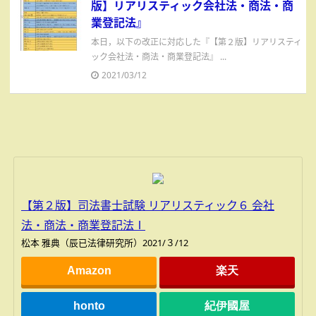
版】リアリスティック会社法・商法・商
業登記法』
本日，以下の改正に対応した『【第２版】リアリスティ
ック会社法・商法・商業登記法』 ...
2021/03/12
【第２版】司法書士試験 リアリスティック６ 会社
法・商法・商業登記法Ⅰ
松本 雅典（辰已法律研究所）2021/３/12
Amazon
楽天
honto
紀伊國屋