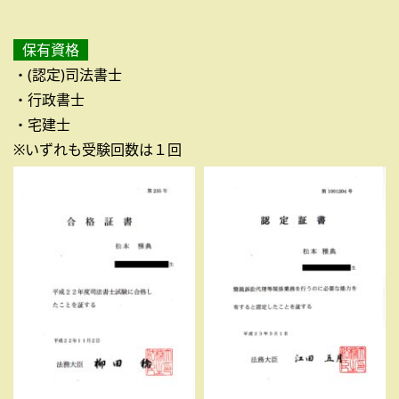
保有資格
・(認定)司法書士
・行政書士
・宅建士
※いずれも受験回数は１回