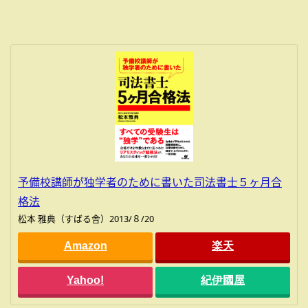
予備校講師が独学者のために書いた司法書士５ヶ月合
格法
松本 雅典（すばる舎）2013/８/20
Amazon
楽天
Yahoo!
紀伊國屋