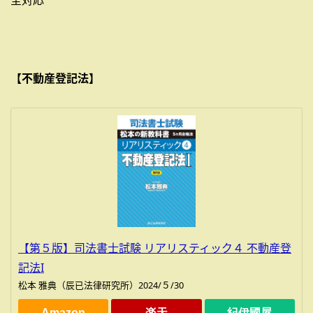
【不動産登記法】
【第５版】司法書士試験 リアリスティック４ 不動産登
記法I
松本 雅典（辰已法律研究所）2024/５/30
Amazon
楽天
紀伊國屋