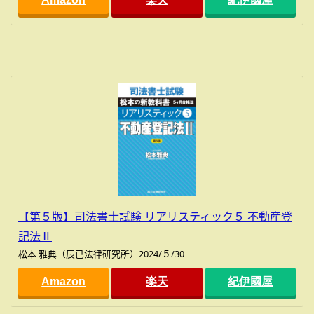
【第５版】司法書士試験 リアリスティック５ 不動産登
記法Ⅱ
松本 雅典（辰已法律研究所）2024/５/30
Amazon
楽天
紀伊國屋