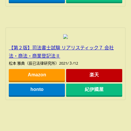
【第２版】司法書士試験 リアリスティック７ 会社
法・商法・商業登記法Ⅱ
松本 雅典（辰已法律研究所）2021/３/12
Amazon
楽天
honto
紀伊國屋