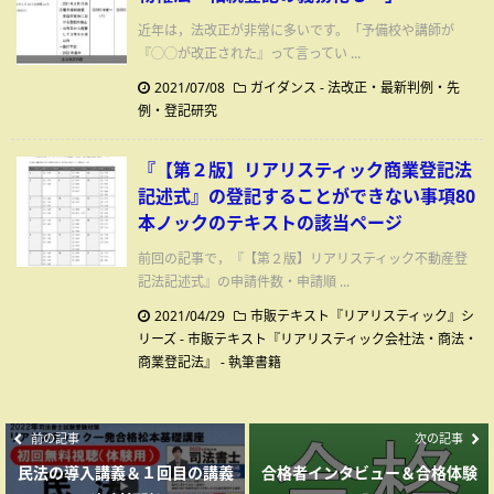
近年は，法改正が非常に多いです。「予備校や講師が
『◯◯が改正された』って言ってい ...
2021/07/08
ガイダンス
-
法改正・最新判例・先
例・登記研究
『【第２版】リアリスティック商業登記法
記述式』の登記することができない事項80
本ノックのテキストの該当ページ
前回の記事で，『【第２版】リアリスティック不動産登
記法記述式』の申請件数・申請順 ...
2021/04/29
市販テキスト『リアリスティック』シ
リーズ - 市販テキスト『リアリスティック会社法・商法・
商業登記法』
-
執筆書籍
前の記事
次の記事
民法の導入講義＆１回目の講義
合格者インタビュー＆合格体験