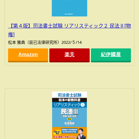
【第４版】司法書士試験 リアリスティック２ 民法Ⅱ[物
権]
松本 雅典（辰已法律研究所）2022/５/14
Amazon
楽天
紀伊國屋