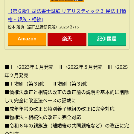
【第６版】司法書士試験 リアリスティック３ 民法Ⅲ[債
権・親族・相続]
松本 雅典（辰已法律研究所）2025/２/15
Amazon
楽天
紀伊國屋
■Ⅰ→2023年１月発売 Ⅱ→2022年５月発売 Ⅲ→2025
年２月発売
■Ⅰ増刷（第３刷） Ⅱ増刷（第３刷）
■債権法改正と相続法改正の改正前の説明を基本的に削除
して完全に改正法ベースの記載に
■成年年齢の改正と特別養子縁組の改正に完全対応
■物権法・相続法の改正に完全対応
■令和６年の親族法（離婚後の共同親権など）の改正に完
全対応