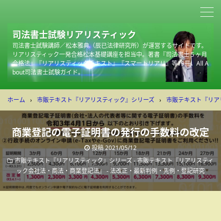
司法書士試験リアリスティック
司法書士試験講師／松本雅典（辰已法律研究所）が運営するサイトです。
リアリスティック一発合格松本基礎講座を担当中。著書『司法書士５ヶ月
合格法』『リアリスティックテキスト』『スマートリアリ』等19冊。All A
bout司法書士試験ガイド。
ホーム
›
市販テキスト『リアリスティック』シリーズ
›
市販テキスト『リア
商業登記の電子証明書の発行の手数料の改定
投稿
2021/05/12
市販テキスト『リアリスティック』シリーズ - 市販テキスト『リアリスティ
ック会社法・商法・商業登記法』
-
法改正・最新判例・先例・登記研究