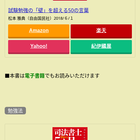
試験勉強の「壁」を超える50の言葉
松本 雅典（自由国民社）2018/６/１
Amazon
楽天
Yahoo!
紀伊國屋
■本書は
電子書籍
でもお読みいただけます
勉強法