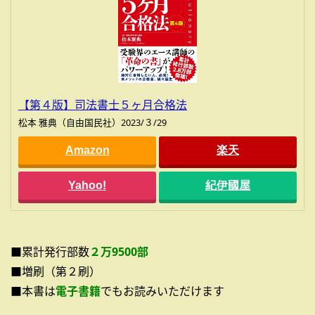
【第４版】司法書士５ヶ月合格法
松本 雅典（自由国民社）2023/３/29
Amazon
楽天
Yahoo!
紀伊國屋
■累計発行部数
２万9500部
■増刷（第２刷）
■本書は
電子書籍
でもお読みいただけます