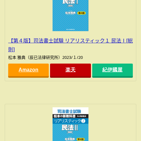
【第４版】司法書士試験 リアリスティック１ 民法Ⅰ[総
則]
松本 雅典（辰已法律研究所）2023/１/20
Amazon
楽天
紀伊國屋