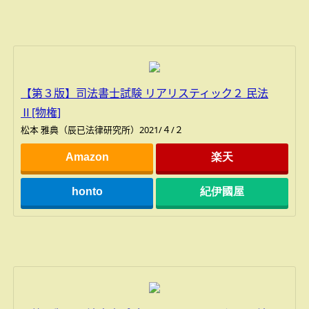
【第３版】司法書士試験 リアリスティック２ 民法
Ⅱ[物権]
松本 雅典（辰已法律研究所）2021/４/２
Amazon
楽天
honto
紀伊國屋