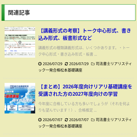
関連記事
【講義形式の考察】トーク中心形式、書き
込み形式、板書形式など
講義形式の種類講義形式は、いくつかあります。・トー
ク中心形式・書き込み形式・板書 ...
2026/07/29
2026/07/29
司法書士リアリスティ
ック一発合格松本基礎講座
【まとめ】2026年度向けリアリ基礎講座を
受講された方の2027年度向けの学習
今年度に合格している方も多いでしょうが（それを何よ
りも望んでいます！）、合格推定 ...
2026/07/07
2026/07/07
司法書士リアリスティ
ック一発合格松本基礎講座