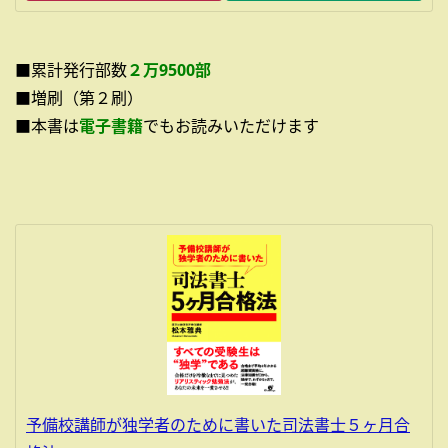
■累計発行部数
２万9500部
■増刷（第２刷）
■本書は
電子書籍
でもお読みいただけます
予備校講師が独学者のために書いた司法書士５ヶ月合