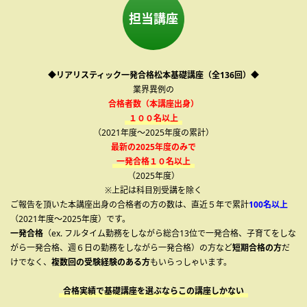
担当講座
◆リアリスティック一発合格松本基礎講座（全136回）◆
業界異例の
合格者数（本講座出身）
１００名以上
（2021年度～2025年度の累計）
最新の2025年度のみで
一発合格１０名以上
（2025年度）
※上記は科目別受講を除く
ご報告を頂いた本講座出身の合格者の方の数は、直近５年で累計
100名以上
（2021年度～2025年度）です。
一発合格
（ex. フルタイム勤務をしながら総合13位で一発合格、子育てをしな
がら一発合格、週６日の勤務をしながら一発合格）の方など
短期合格の方
だ
けでなく、
複数回の受験経験のある方
もいらっしゃいます。
合格実績で基礎講座を選ぶならこの講座しかない