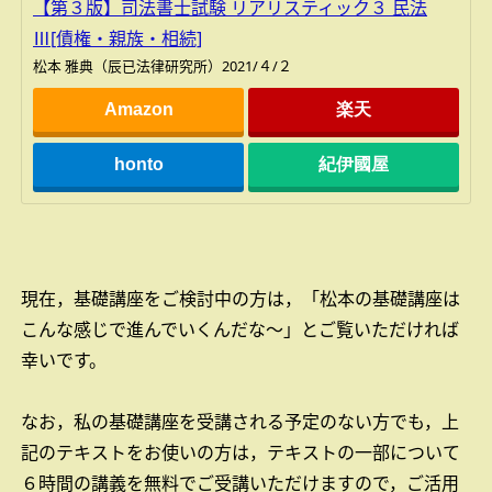
【第３版】司法書士試験 リアリスティック３ 民法
Ⅲ[債権・親族・相続]
松本 雅典（辰已法律研究所）2021/４/２
Amazon
楽天
honto
紀伊國屋
現在，基礎講座をご検討中の方は，「松本の基礎講座は
こんな感じで進んでいくんだな～」とご覧いただければ
幸いです。
なお，私の基礎講座を受講される予定のない方でも，上
記のテキストをお使いの方は，テキストの一部について
６時間の講義を無料でご受講いただけますので，ご活用