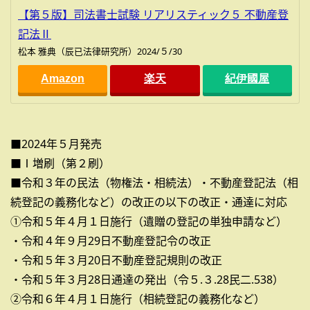
【第５版】司法書士試験 リアリスティック５ 不動産登
記法Ⅱ
松本 雅典（辰已法律研究所）2024/５/30
Amazon
楽天
紀伊國屋
■2024年５月発売
■Ⅰ増刷（第２刷）
■令和３年の民法（物権法・相続法）・不動産登記法（相
続登記の義務化など）の改正の以下の改正・通達に対応
①令和５年４月１日施行（遺贈の登記の単独申請など）
・令和４年９月29日不動産登記令の改正
・令和５年３月20日不動産登記規則の改正
・令和５年３月28日通達の発出（令５.３.28民二.538）
②令和６年４月１日施行（相続登記の義務化など）