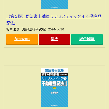
【第５版】司法書士試験 リアリスティック４ 不動産登
記法I
松本 雅典（辰已法律研究所）2024/５/30
Amazon
楽天
紀伊國屋