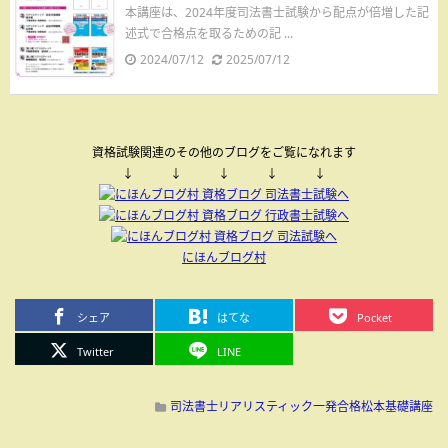
本講座は、2024年度司法書士試験から配点が倍増した記
述式で合格点を取るための記 ...
2024/07/12
2025/07/12
資格試験関連のその他のブログをご覧になれます
↓ ↓ ↓ ↓ ↓
にほんブログ村
シェア
はてな
Pocket
Twitter
LINE
司法書士リアリスティック一発合格松本基礎講座