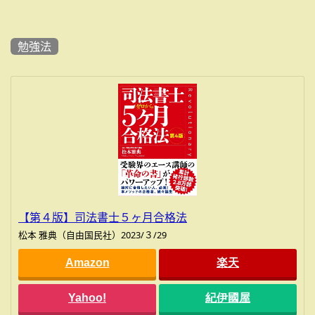
勉強法
【第４版】司法書士５ヶ月合格法
松本 雅典（自由国民社）2023/３/29
Amazon
楽天
Yahoo!
紀伊國屋