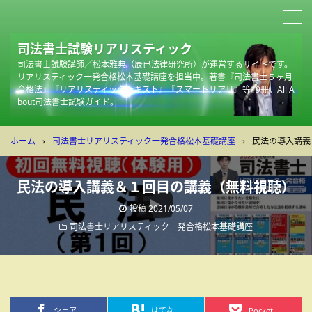
司法書士試験リアリスティック
司法書士試験講師／松本雅典（辰已法律研究所）が運営するサイトです。
リアリスティック一発合格松本基礎講座を担当中。著書『司法書士５ヶ月
合格法』『リアリスティックテキスト』『スマートリアリ』等19冊。All A
bout司法書士試験ガイド。
ホーム
›
司法書士リアリスティック一発合格松本基礎講座
›
民法の導入講義
民法の導入講義＆１回目の講義（無料視聴）
投稿
2021/05/07
司法書士リアリスティック一発合格松本基礎講座
シェア
はてな
Pocket