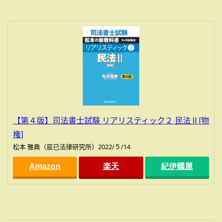
【第４版】司法書士試験 リアリスティック２ 民法Ⅱ[物
権]
松本 雅典（辰已法律研究所）2022/５/14
Amazon
楽天
紀伊國屋