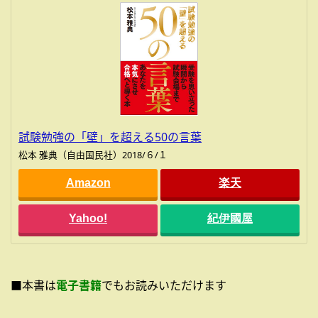
試験勉強の「壁」を超える50の言葉
松本 雅典（自由国民社）2018/６/１
Amazon
楽天
Yahoo!
紀伊國屋
■本書は
電子書籍
でもお読みいただけます