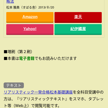
格法
松本 雅典（すばる舎）2013/８/20
Amazon
楽天
Yahoo!
紀伊國屋
■増刷（第２刷）
■本書は
電子書籍
でもお読みいただけます
テキスト
リアリスティック一発合格松本基礎講座
を全科目受講中の
方は、『リアリスティックテキスト』をスマホ、タブレッ
ト等（Web上）で閲覧可能です。