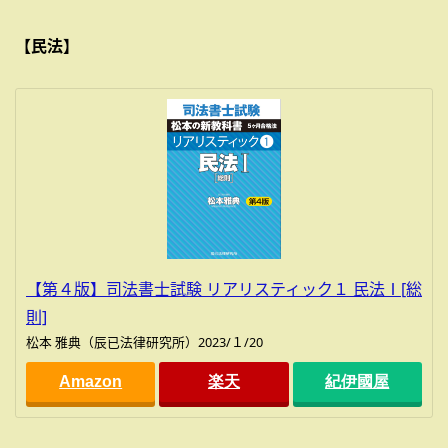
【民法】
【第４版】司法書士試験 リアリスティック１ 民法Ⅰ[総
則]
松本 雅典（辰已法律研究所）2023/１/20
Amazon
楽天
紀伊國屋