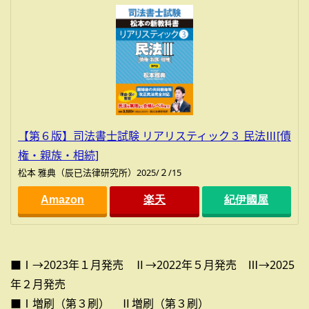
【第６版】司法書士試験 リアリスティック３ 民法Ⅲ[債
権・親族・相続]
松本 雅典（辰已法律研究所）2025/２/15
Amazon
楽天
紀伊國屋
■Ⅰ→2023年１月発売 Ⅱ→2022年５月発売 Ⅲ→2025
年２月発売
■Ⅰ増刷（第３刷） Ⅱ増刷（第３刷）