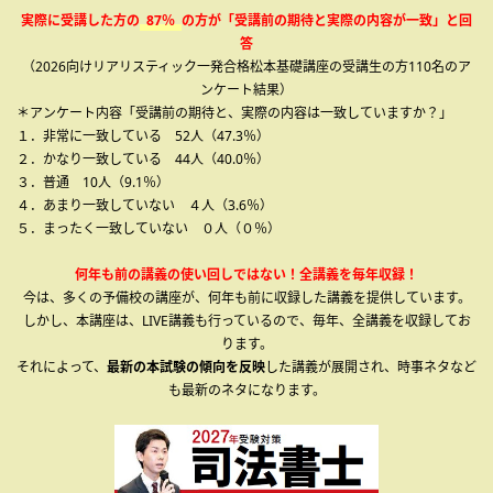
実際に受講した方の
87％
の方が「受講前の期待と実際の内容が一致」と回
答
（2026向けリアリスティック一発合格松本基礎講座の受講生の方110名のア
ンケート結果）
＊アンケート内容「受講前の期待と、実際の内容は一致していますか？」
１．非常に一致している 52人（47.3％）
２．かなり一致している 44人（40.0％）
３．普通 10人（9.1％）
４．あまり一致していない ４人（3.6％）
５．まったく一致していない ０人（０％）
何年も前の講義の使い回しではない！全講義を毎年収録！
今は、多くの予備校の講座が、何年も前に収録した講義を提供しています。
しかし、本講座は、LIVE講義も行っているので、毎年、全講義を収録してお
ります。
それによって、
最新の本試験の傾向を反映
した講義が展開され、時事ネタなど
も最新のネタになります。