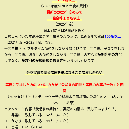
１００名以上
（2021年度～2025年度の累計）
最新の2025年度のみで
一発合格１０名以上
（2025年度）
※上記は科目別受講を除く
ご報告を頂いた本講座出身の合格者の方の数は、直近５年で累計
100名以上
（2021年度～2025年度）です。
一発合格
（ex. フルタイム勤務をしながら総合13位で一発合格、子育てをしな
がら一発合格、週６日の勤務をしながら一発合格）の方など
短期合格の方
だ
けでなく、
複数回の受験経験のある方
もいらっしゃいます。
合格実績で基礎講座を選ぶならこの講座しかない
実際に受講した方の
87％
の方が「受講前の期待と実際の内容が一致」と回
答
（2026向けリアリスティック一発合格松本基礎講座の受講生の方110名のア
ンケート結果）
＊アンケート内容「受講前の期待と、実際の内容は一致していますか？」
１．非常に一致している 52人（47.3％）
２．かなり一致している 44人（40.0％）
３．普通 10人（9.1％）