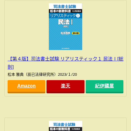
【第４版】司法書士試験 リアリスティック１ 民法Ⅰ[総
則]
松本 雅典（辰已法律研究所）2023/１/20
Amazon
楽天
紀伊國屋