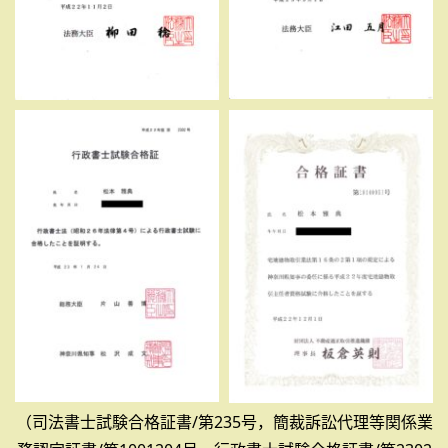
（司法書士試験合格証書/第235号，簡裁訴訟代理等関係業