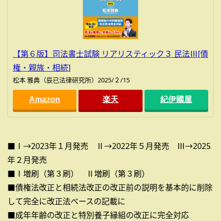
【第６版】司法書士試験 リアリスティック３ 民法Ⅲ[債
権・親族・相続]
松本 雅典（辰已法律研究所）2025/２/15
Amazon
楽天
紀伊國屋
■Ⅰ→2023年１月発売 Ⅱ→2022年５月発売 Ⅲ→2025
年２月発売
■Ⅰ増刷（第３刷） Ⅱ増刷（第３刷）
■債権法改正と相続法改正の改正前の説明を基本的に削除
して完全に改正法ベースの記載に
■成年年齢の改正と特別養子縁組の改正に完全対応