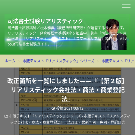
司法書士試験リアリスティック
司法書士試験講師／松本雅典（辰已法律研究所）が運営するサイトです。
リアリスティック一発合格松本基礎講座を担当中。著書『司法書士５ヶ月
合格法』『リアリスティックテキスト』『スマートリアリ』等19冊。All A
bout司法書士試験ガイド。
ホーム
›
市販テキスト『リアリスティック』シリーズ
›
市販テキスト『リア
改正箇所を一覧にしました――『【第２版】
リアリスティック会社法・商法・商業登記
法』
投稿
2021/03/12
市販テキスト『リアリスティック』シリーズ - 市販テキスト『リアリスティ
ック会社法・商法・商業登記法』
-
法改正・最新判例・先例・登記研究