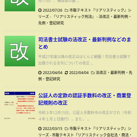
月17日）、侮辱罪の厳 ...
2022/07/26
市販テキスト『リアリスティック』シ
リーズ - 『リアリスティック刑法』
-
法改正・最新判例・
先例・登記研究
司法書士試験の法改正・最新判例などのま
とめ
平成27年度以降の改正はほとんど網羅！司法書士試験で
出題される法令についての改正 ...
2022/04/04
2022/04/04
法改正・最新判例・先
例・登記研究
公証人の定款の認証手数料の改正・商業登
記規則の改正
令和３年12月15日，公証人手数料令の改正がされ（令和
４年１月１日施行），また， ...
2022/03/15
市販テキスト『リアリスティック』シ
リーズ - 市販テキスト『リアリスティック会社法・商法・