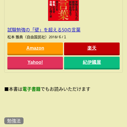
試験勉強の「壁」を超える50の言葉
松本 雅典（自由国民社）2018/６/１
Amazon
楽天
Yahoo!
紀伊國屋
■本書は
電子書籍
でもお読みいただけます
勉強法