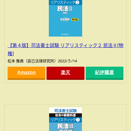
【第４版】司法書士試験 リアリスティック２ 民法Ⅱ[物
権]
松本 雅典（辰已法律研究所）2022/５/14
Amazon
楽天
紀伊國屋