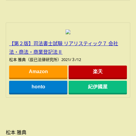
【第２版】司法書士試験 リアリスティック７ 会社
法・商法・商業登記法Ⅱ
松本 雅典（辰已法律研究所）2021/３/12
Amazon
楽天
honto
紀伊國屋
松本 雅典