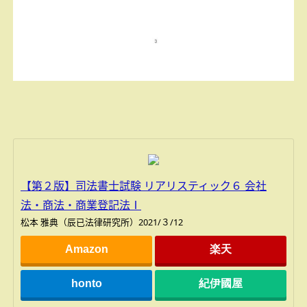
【第２版】司法書士試験 リアリスティック６ 会社
法・商法・商業登記法Ⅰ
松本 雅典（辰已法律研究所）2021/３/12
Amazon
楽天
honto
紀伊國屋