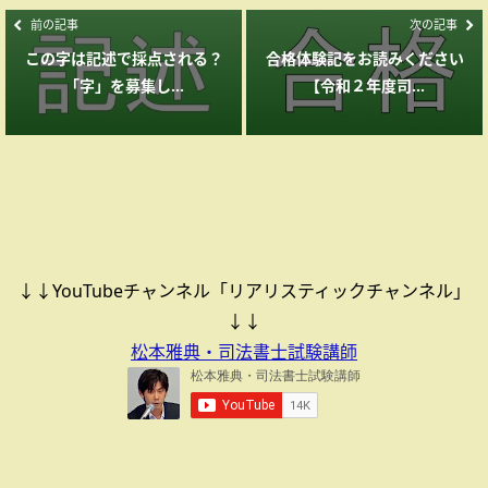
前の記事
次の記事
この字は記述で採点される？
合格体験記をお読みください
「字」を募集し...
【令和２年度司...
↓↓YouTubeチャンネル「リアリスティックチャンネル」
↓↓
松本雅典・司法書士試験講師