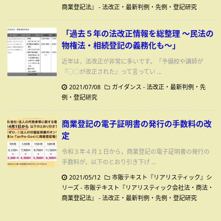
商業登記法』
-
法改正・最新判例・先例・登記研究
「過去５年の法改正情報を総整理 ～民法の
物権法・相続登記の義務化も～」
近年は，法改正が非常に多いです。「予備校や講師が
『◯◯が改正された』って言ってい ...
2021/07/08
ガイダンス
-
法改正・最新判例・先
例・登記研究
商業登記の電子証明書の発行の手数料の改
定
令和３年４月１日から，商業登記の電子証明書の発行の
手数料が，以下のとおり引き下げ ...
2021/05/12
市販テキスト『リアリスティック』シ
リーズ - 市販テキスト『リアリスティック会社法・商法・
商業登記法』
-
法改正・最新判例・先例・登記研究