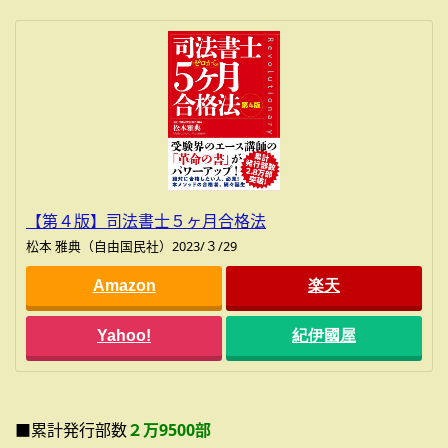
【第４版】司法書士５ヶ月合格法
松本 雅典（自由国民社）2023/３/29
Amazon
楽天
Yahoo!
紀伊國屋
■累計発行部数
２万9500部