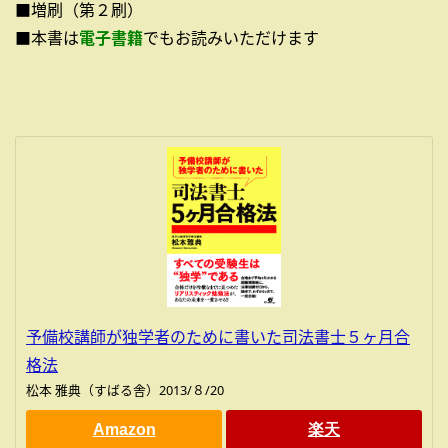
■増刷（第２刷）
■本書は
電子書籍
でもお読みいただけます
予備校講師が独学者のために書いた司法書士５ヶ月合
格法
松本 雅典（すばる舎）2013/８/20
Amazon
楽天