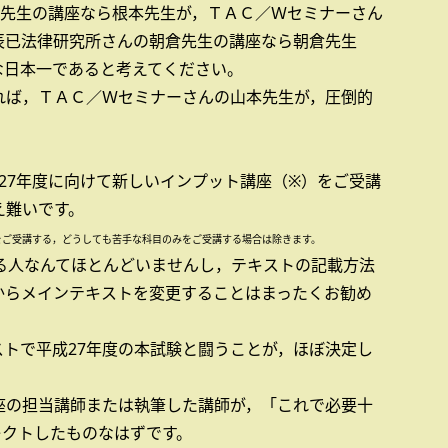
本先生の講座なら根本先生が，ＴＡＣ／Ｗセミナーさん
辰已法律研究所さんの朝倉先生の講座なら朝倉先生
な日本一であると考えてください。
れば，ＴＡＣ／Ｗセミナーさんの山本先生が，圧倒的
27年度に向けて新しいインプット講座（※）をご受講
え難いです。
をご受講する，どうしても苦手な科目のみをご受講する場合は除きます。
る人なんてほとんどいませんし，テキストの記載方法
からメインテキストを変更することはまったくお勧め
トで平成27年度の本試験と闘うことが，ほぼ決定し
座の担当講師または執筆した講師が，「これで必要十
レクトしたものなはずです。