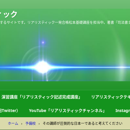
ィック
するサイトです。リアリスティック一発合格松本基礎講座を担当中。著書『司法書
演習講座「リアリスティック記述完成講座」
リアリスティックテ
Twitter）
YouTube「リアリスティックチャンネル」
Instag
ホーム
›
予備校
›
その講師が圧倒的な日本一であると考えてください