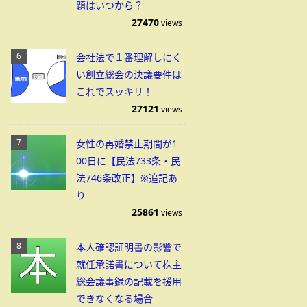
題はいつから？
27470
views
会社法で１番理解しにく
い創立総会の決議要件は
これでスッキリ！
27121
views
女性の再婚禁止期間が1
00日に【民法733条・民
法746条改正】※追記あ
り
25861
views
本人確認証明書の影響で
就任承諾書について株主
総会議事録の記載を援用
できなくなる場合