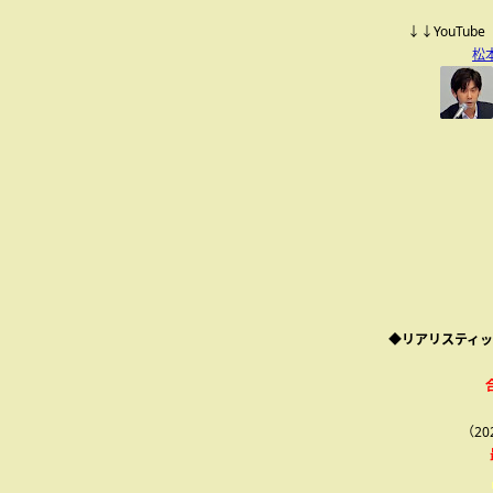
↓↓YouTu
松
◆リアリスティッ
（2