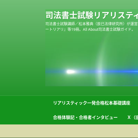
司法書士試験リアリステ
司法書士試験講師／松本雅典（辰已法律研究所）が運営
ートリアリ』等19冊。All About司法書士試験ガイド。
リアリスティック一発合格松本基礎講座
合格体験記・合格者インタビュー
Ｘ（旧