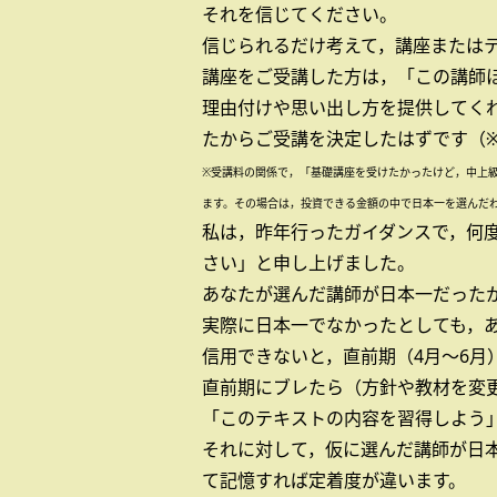
それを信じてください。
信じられるだけ考えて，講座または
講座をご受講した方は，「この講師
理由付けや思い出し方を提供してく
たからご受講を決定したはずです（
※受講料の関係で，「基礎講座を受けたかったけど，中上
ます。その場合は，投資できる金額の中で日本一を選んだ
私は，昨年行ったガイダンスで，何
さい」と申し上げました。
あなたが選んだ講師が日本一だった
実際に日本一でなかったとしても，
信用できないと，直前期（4月～6月
直前期にブレたら（方針や教材を変
「このテキストの内容を習得しよう
それに対して，仮に選んだ講師が日
て記憶すれば定着度が違います。