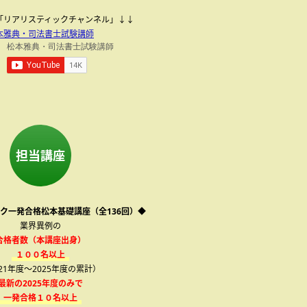
be「リアリスティックチャンネル」↓↓
本雅典・司法書士試験講師
担当講座
ク一発合格松本基礎講座（全136回）◆
業界異例の
合格者数（本講座出身）
１００名以上
021年度～2025年度の累計）
最新の2025年度のみで
一発合格１０名以上