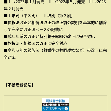
■Ⅰ→2023年１月発売 Ⅱ→2022年５月発売 Ⅲ→2025
年２月発売
■Ⅰ増刷（第３刷） Ⅱ増刷（第３刷）
■債権法改正と相続法改正の改正前の説明を基本的に削除
して完全に改正法ベースの記載に
■成年年齢の改正と特別養子縁組の改正に完全対応
■物権法・相続法の改正に完全対応
■令和６年の親族法（離婚後の共同親権など）の改正に完
全対応
【不動産登記法】