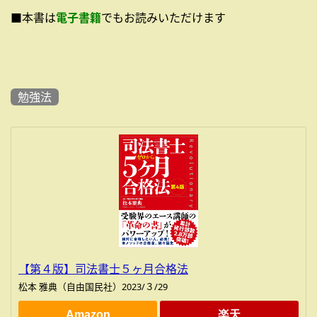
■本書は
電子書籍
でもお読みいただけます
勉強法
【第４版】司法書士５ヶ月合格法
松本 雅典（自由国民社）2023/３/29
Amazon
楽天