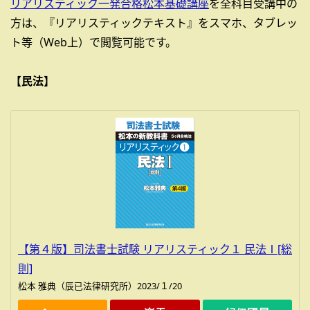
リアリスティック一発合格松本基礎講座
を全科目受講中の
方は、『リアリスティックテキスト』をスマホ、タブレッ
ト等（Web上）で閲覧可能です。
【民法】
【第４版】司法書士試験 リアリスティック１ 民法Ⅰ[総
則]
松本 雅典（辰已法律研究所）2023/１/20