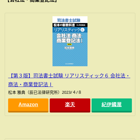
【第３版】司法書士試験 リアリスティック６ 会社法・
商法・商業登記法Ⅰ
松本 雅典（辰已法律研究所）2023/４/８
Amazon
楽天
紀伊國屋