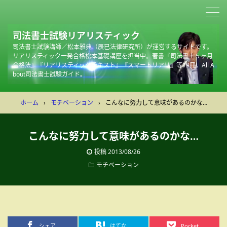
司法書士試験リアリスティック
司法書士試験講師／松本雅典（辰已法律研究所）が運営するサイトです。
リアリスティック一発合格松本基礎講座を担当中。著書『司法書士５ヶ月
合格法』『リアリスティックテキスト』『スマートリアリ』等19冊。All A
bout司法書士試験ガイド。
ホーム
›
モチベーション
›
こんなに努力して意味があるのかな…
こんなに努力して意味があるのかな…
投稿
2013/08/26
モチベーション
シェア
はてな
Pocket