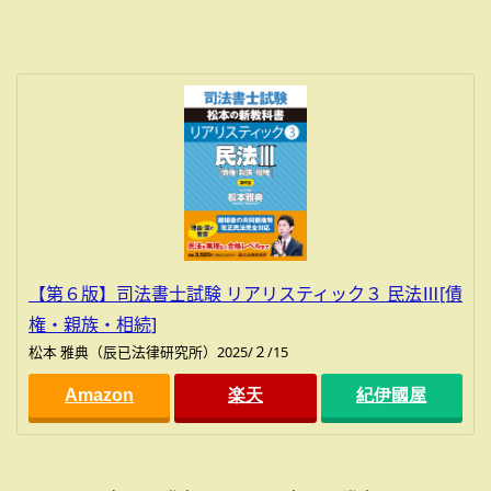
【第６版】司法書士試験 リアリスティック３ 民法Ⅲ[債
権・親族・相続]
松本 雅典（辰已法律研究所）2025/２/15
Amazon
楽天
紀伊國屋