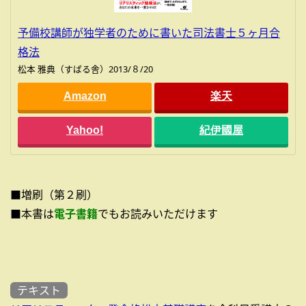
予備校講師が独学者のために書いた司法書士５ヶ月合
格法
松本 雅典（すばる舎）2013/８/20
Amazon
楽天
Yahoo!
紀伊國屋
■増刷（第２刷）
■本書は
電子書籍
でもお読みいただけます
テキスト