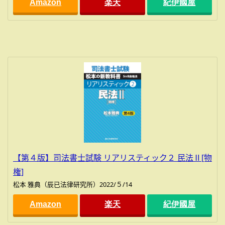
Amazon
楽天
紀伊國屋
【第４版】司法書士試験 リアリスティック２ 民法Ⅱ[物
権]
松本 雅典（辰已法律研究所）2022/５/14
Amazon
楽天
紀伊國屋