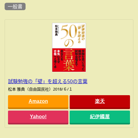
一般書
試験勉強の「壁」を超える50の言葉
松本 雅典（自由国民社）2018/６/１
Amazon
楽天
Yahoo!
紀伊國屋