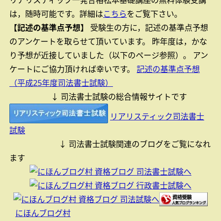
リアリスティック一発合格松本基礎講座の無料体験受講
は，随時可能です。
詳細は
こちら
をご覧下さい。
【記述の基準点予想】
受験生の方に，記述の基準点予想
のアンケートを取らせて頂いています。
昨年度は，かな
り予想が近接していました（以下のページ参照）。
アン
ケートにご協力頂ければ幸いです。
記述の基準点予想
（平成25年度司法書士試験）
↓ 司法書士試験の総合情報サイトです
リアリスティック司法書士
試験
↓ 司法書士試験関連のブログをご覧になれ
ます
にほんブログ村