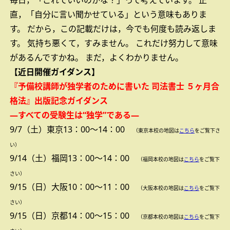
毎日，「これでいいのかな？」って考えています。
正
直，「自分に言い聞かせている」という意味もありま
す。
だから，この記載だけは，今でも何度も読み返しま
す。
気持ち悪くて，すみません。
これだけ努力して意味
があるんですかね。
まだ，よくわかりません。
【近日開催ガイダンス】
『予備校講師が独学者のために書いた 司法書士 ５ヶ月合
格法』出版記念ガイダンス
―すべての受験生は“独学”である―
9/7（土）東京13：00～14：00
（東京本校の地図は
こちら
をご覧下さ
い）
9/14（土）福岡13：00～14：00
（福岡本校の地図は
こちら
をご覧下
さい）
9/15（日）大阪10：00～11：00
（大阪本校の地図は
こちら
をご覧下
さい）
9/15（日）京都14：00～15：00
（京都本校の地図は
こちら
をご覧下