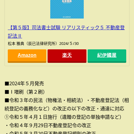
【第５版】司法書士試験 リアリスティック５ 不動産登
記法Ⅱ
松本 雅典（辰已法律研究所）2024/５/30
Amazon
楽天
紀伊國屋
■2024年５月発売
■Ⅰ増刷（第２刷）
■令和３年の民法（物権法・相続法）・不動産登記法（相
続登記の義務化など）の改正の以下の改正・通達に対応
①令和５年４月１日施行（遺贈の登記の単独申請など）
・令和４年９月29日不動産登記令の改正
・令和５年３月20日不動産登記規則の改正