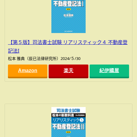
【第５版】司法書士試験 リアリスティック４ 不動産登
記法I
松本 雅典（辰已法律研究所）2024/５/30
Amazon
楽天
紀伊國屋