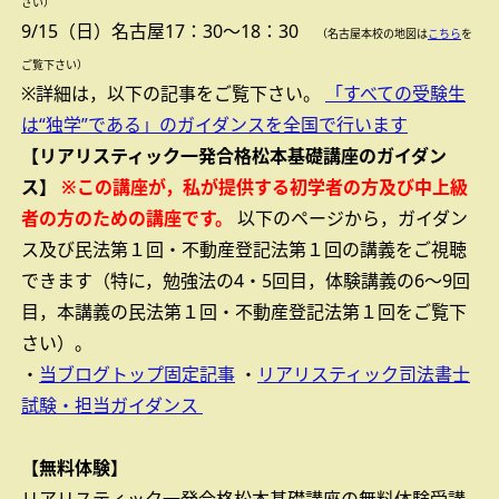
さい）
9/15（日）名古屋17：30～18：30
（名古屋本校の地図は
こちら
を
ご覧下さい）
※詳細は，以下の記事をご覧下さい。
「すべての受験生
は“独学”である」のガイダンスを全国で行います
【リアリスティック一発合格松本基礎講座のガイダン
ス】
※この講座が，私が提供する
初学者の
方及び
中上級
者の方
のための講座です。
以下のページから，ガイダン
ス及び民法第１回・不動産登記法第１回の講義をご視聴
できます（特に，勉強法の4・5回目，体験講義の6～9回
目，本講義の民法第１回・不動産登記法第１回をご覧下
さい）。
・
当ブログトップ固定記事
・
リアリスティック司法書士
試験・担当ガイダンス
【無料体験】