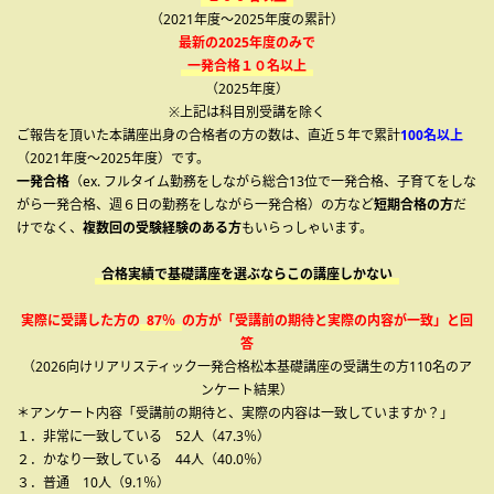
（2021年度～2025年度の累計）
最新の2025年度のみで
一発合格１０名以上
（2025年度）
※上記は科目別受講を除く
ご報告を頂いた本講座出身の合格者の方の数は、直近５年で累計
100名以上
（2021年度～2025年度）です。
一発合格
（ex. フルタイム勤務をしながら総合13位で一発合格、子育てをしな
がら一発合格、週６日の勤務をしながら一発合格）の方など
短期合格の方
だ
けでなく、
複数回の受験経験のある方
もいらっしゃいます。
合格実績で基礎講座を選ぶならこの講座しかない
実際に受講した方の
87％
の方が「受講前の期待と実際の内容が一致」と回
答
（2026向けリアリスティック一発合格松本基礎講座の受講生の方110名のア
ンケート結果）
＊アンケート内容「受講前の期待と、実際の内容は一致していますか？」
１．非常に一致している 52人（47.3％）
２．かなり一致している 44人（40.0％）
３．普通 10人（9.1％）