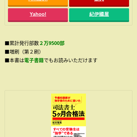
Yahoo!
紀伊國屋
■累計発行部数
２万9500部
■増刷（第２刷）
■本書は
電子書籍
でもお読みいただけます