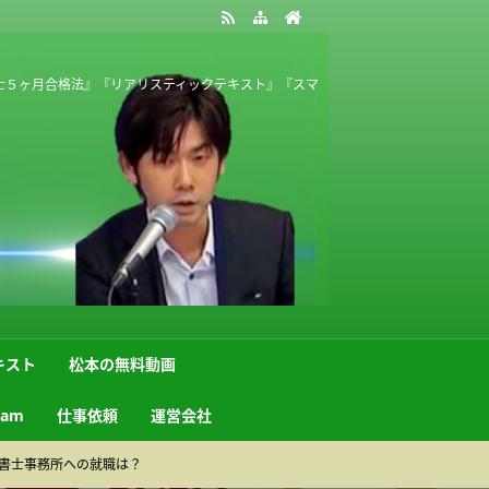
士５ヶ月合格法』『リアリスティックテキスト』『スマ
キスト
松本の無料動画
ram
仕事依頼
運営会社
書士事務所への就職は？