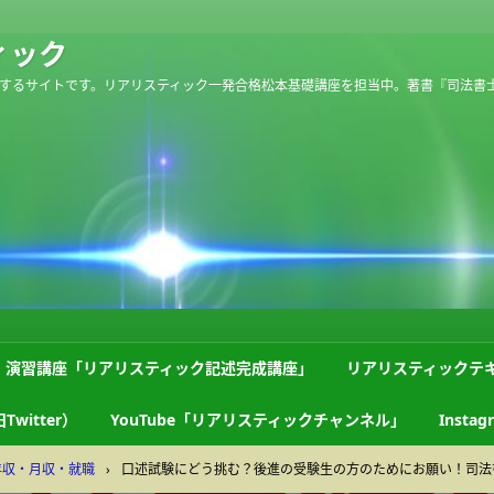
ィック
するサイトです。リアリスティック一発合格松本基礎講座を担当中。著書『司法書
演習講座「リアリスティック記述完成講座」
リアリスティックテ
Twitter）
YouTube「リアリスティックチャンネル」
Instag
年収・月収・就職
›
口述試験にどう挑む？後進の受験生の方のためにお願い！司法