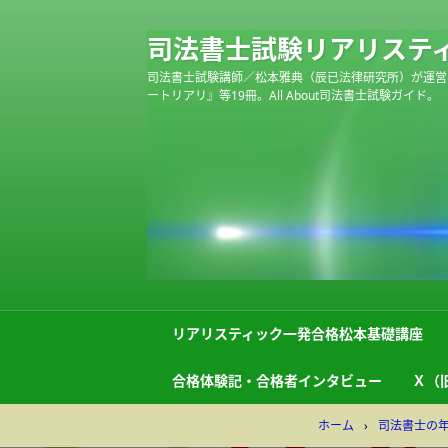
司法書士試験リアリステ
司法書士試験講師／松本雅典（辰已法律研究所）が運営
ートリアリ』等19冊。All About司法書士試験ガイド。
リアリスティック一発合格松本基礎講座
合格体験記・合格者インタビュー
Ｘ（旧
ホーム
›
司法書士の