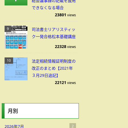
総会議事録の記載を援用
できなくなる場合
23801
views
司法書士リアリスティッ
ク一発合格松本基礎講座
22328
views
法定相続情報証明制度の
改正のまとめ【2021年
３月29日追記】
22121
views
月別
2026年7月
2