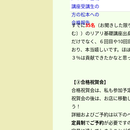
すでに
35名
（お聞きした限
む〕）のリアリ基礎講座出
だけでなく、６回目や10
おり、本当嬉しいです。ほ
３％は貢献できたかなと思
【②合格祝賀会】
合格祝賀会は、私も参加予
祝賀会の後は、お店に移動
う！
詳細およびご予約は以下の
定員制
で
ご予約
が必要です