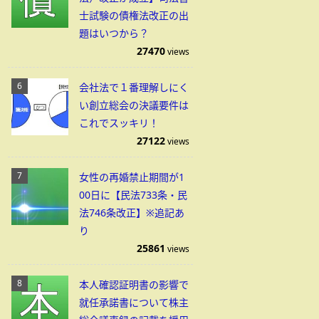
士試験の債権法改正の出
題はいつから？
27470
views
会社法で１番理解しにく
い創立総会の決議要件は
これでスッキリ！
27122
views
女性の再婚禁止期間が1
00日に【民法733条・民
法746条改正】※追記あ
り
25861
views
本人確認証明書の影響で
就任承諾書について株主