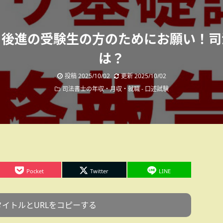
？後進の受験生の方のためにお願い！司
は？
投稿
2025/10/02
更新
2025/10/02
司法書士の年収・月収・就職
-
口述試験
Pocket
Twitter
LINE
タイトルとURLをコピーする