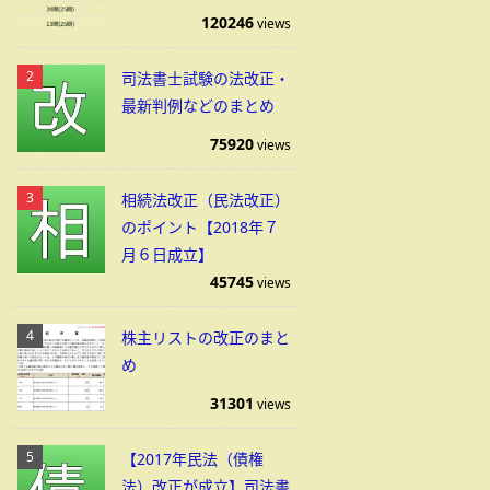
120246
views
司法書士試験の法改正・
最新判例などのまとめ
75920
views
相続法改正（民法改正）
のポイント【2018年７
月６日成立】
45745
views
株主リストの改正のまと
め
31301
views
【2017年民法（債権
法）改正が成立】司法書