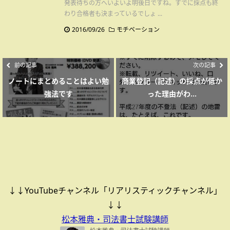
発表待ちの方へいよいよ明後日ですね。すでに採点も終
わり合格者も決まっているでしょ ...
2016/09/26
モチベーション
前の記事
次の記事
ノートにまとめることはよい勉
商業登記（記述）の採点が低か
強法です
った理由がわ...
↓↓YouTubeチャンネル「リアリスティックチャンネル」
↓↓
松本雅典・司法書士試験講師