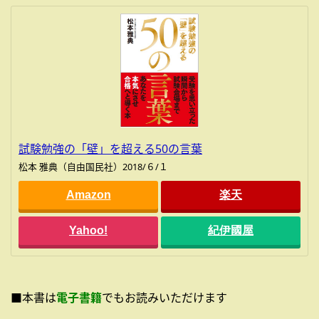
試験勉強の「壁」を超える50の言葉
松本 雅典（自由国民社）2018/６/１
Amazon
楽天
Yahoo!
紀伊國屋
■本書は
電子書籍
でもお読みいただけます