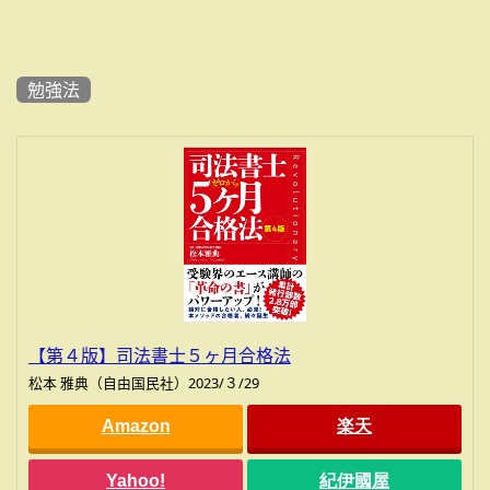
勉強法
【第４版】司法書士５ヶ月合格法
松本 雅典（自由国民社）2023/３/29
Amazon
楽天
Yahoo!
紀伊國屋