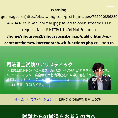
Warning
:
getimagesize(http://pbs.twimg.com/profile_images/765920836230
402049/_csH5kah_normal.jpg): failed to open stream: HTTP
request failed! HTTP/1.1 404 Not Found in
/home/sihousyosi2/sihousyosisikenn.jp/public_html/wp-
content/themes/kaetengraph/wk_functions.php
on line
116
司法書士試験リアリスティック
司法書士試験講師／松本雅典（辰已法律研究所）が運営するサイトです。
リアリスティック一発合格松本基礎講座を担当中。著書『司法書士５ヶ月
合格法』『リアリスティックテキスト』『スマートリアリ』等19冊。All A
bout司法書士試験ガイド。
ホーム
›
モチベーション
›
試験からの撤退をお考えの方へ
試験からの撤退をお考えの方へ