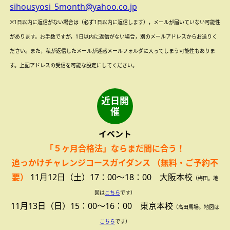
sihousyosi_5month@yahoo.co.jp
※1日以内に返信がない場合は（必ず1日以内に返信します），メールが届いていない可能性
があります。お手数ですが，1日以内に返信がない場合，別のメールアドレスからお送りく
ださい。また，私が返信したメールが迷惑メールフォルダに入ってしまう可能性もありま
す。上記アドレスの受信を可能な設定にしてください。
近日開
催
イベント
「５ヶ月合格法」ならまだ間に合う！
追っかけチャレンジコースガイダンス
（無料・ご予約不
要）
11月12日（土）17：00～18：00 大阪本校
（梅田。地
図は
こちら
です）
11月13日（日）15：00～16：00 東京本校
（高田馬場。地図は
こちら
です）