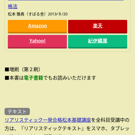
格法
松本 雅典（すばる舎）2013/８/20
Amazon
楽天
Yahoo!
紀伊國屋
■増刷（第２刷）
■本書は
電子書籍
でもお読みいただけます
テキスト
リアリスティック一発合格松本基礎講座
を全科目受講中の
方は、『リアリスティックテキスト』をスマホ、タブレッ