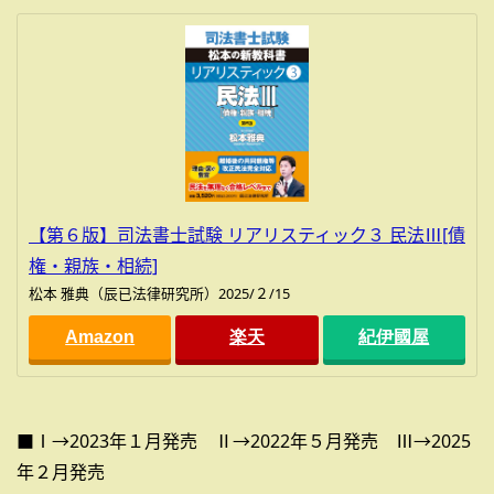
【第６版】司法書士試験 リアリスティック３ 民法Ⅲ[債
権・親族・相続]
松本 雅典（辰已法律研究所）2025/２/15
Amazon
楽天
紀伊國屋
■Ⅰ→2023年１月発売 Ⅱ→2022年５月発売 Ⅲ→2025
年２月発売