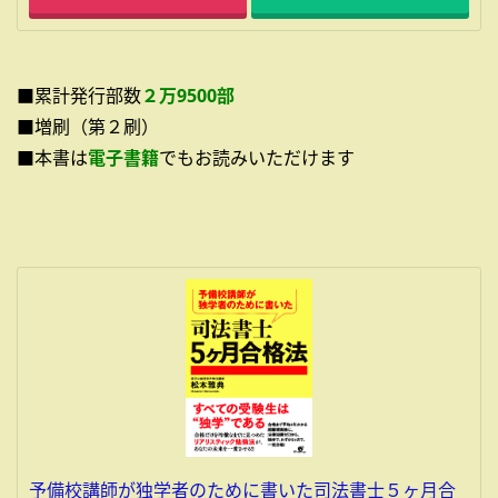
■累計発行部数
２万9500部
■増刷（第２刷）
■本書は
電子書籍
でもお読みいただけます
予備校講師が独学者のために書いた司法書士５ヶ月合