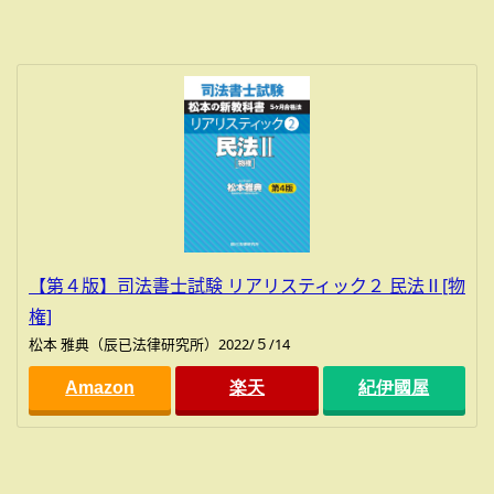
【第４版】司法書士試験 リアリスティック２ 民法Ⅱ[物
権]
松本 雅典（辰已法律研究所）2022/５/14
Amazon
楽天
紀伊國屋