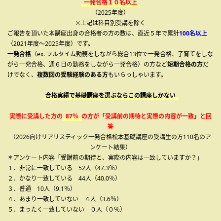
一発合格１０名以上
（2025年度）
※上記は科目別受講を除く
ご報告を頂いた本講座出身の合格者の方の数は、直近５年で累計
100名以上
（2021年度～2025年度）です。
一発合格
（ex. フルタイム勤務をしながら総合13位で一発合格、子育てをしな
がら一発合格、週６日の勤務をしながら一発合格）の方など
短期合格の方
だ
けでなく、
複数回の受験経験のある方
もいらっしゃいます。
合格実績で基礎講座を選ぶならこの講座しかない
実際に受講した方の
87％
の方が「受講前の期待と実際の内容が一致」と回
答
（2026向けリアリスティック一発合格松本基礎講座の受講生の方110名のア
ンケート結果）
＊アンケート内容「受講前の期待と、実際の内容は一致していますか？」
１．非常に一致している 52人（47.3％）
２．かなり一致している 44人（40.0％）
３．普通 10人（9.1％）
４．あまり一致していない ４人（3.6％）
５．まったく一致していない ０人（０％）