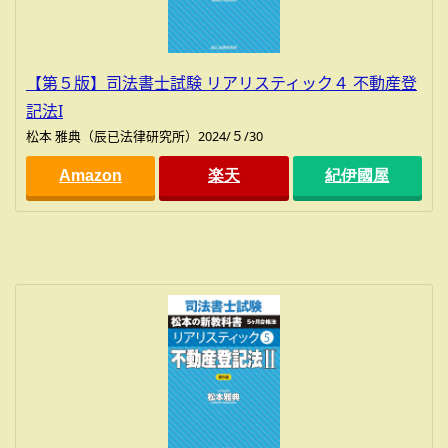
【第５版】司法書士試験 リアリスティック４ 不動産登
記法I
松本 雅典（辰已法律研究所）2024/５/30
Amazon
楽天
紀伊國屋