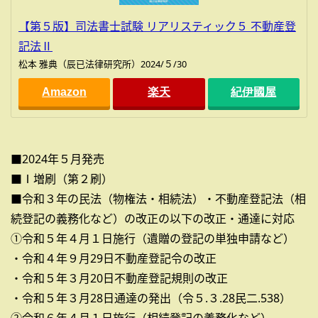
【第５版】司法書士試験 リアリスティック５ 不動産登
記法Ⅱ
松本 雅典（辰已法律研究所）2024/５/30
Amazon
楽天
紀伊國屋
■2024年５月発売
■Ⅰ増刷（第２刷）
■令和３年の民法（物権法・相続法）・不動産登記法（相
続登記の義務化など）の改正の以下の改正・通達に対応
①令和５年４月１日施行（遺贈の登記の単独申請など）
・令和４年９月29日不動産登記令の改正
・令和５年３月20日不動産登記規則の改正
・令和５年３月28日通達の発出（令５.３.28民二.538）