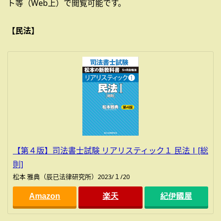
ト等（Web上）で閲覧可能です。
【民法】
【第４版】司法書士試験 リアリスティック１ 民法Ⅰ[総
則]
松本 雅典（辰已法律研究所）2023/１/20
Amazon
楽天
紀伊國屋