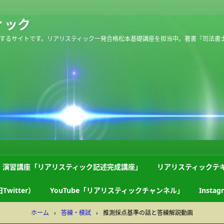
ィック
するサイトです。リアリスティック一発合格松本基礎講座を担当中。著書『司法書
演習講座「リアリスティック記述完成講座」
リアリスティックテ
Twitter）
YouTube「リアリスティックチャンネル」
Instag
ホーム
›
答練・模試
›
推測採点基準の話と答練解説動画