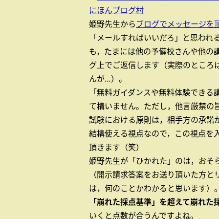
にほんブログ村
姫野先生から
ブログでメッセージを
「メールすればいいだろ」と思われ
も，たまには他の予備校さんや他の
グ上でご返信します（実際のところ
んが…）。
「無料ガイダンスや無料体験できる
て構いません。ただし，他言厳禁の
試験における原則は，相手方の承諾が
結構使える視点なので，この視点を
頂きます（笑）
姫野先生が「ひかれた」のは，おそ
（開示請求答案をお送り頂いた方と
は，何のことかわかると思います）
「崩れた採点基準」を超えて崩れた
いくと点数が合うんですよね。