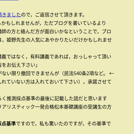
頂きました
ので，ご返信させて頂きます。
るかもしれませんが，ただブログを書いているより
講師の方と絡んだ方が面白いかなということで，ブロ
は，姫野先生の人気にあやかりたいだけかもしれませ
講義ではなく，有料講義であれば，おっしゃって頂い
旨をお伝え下さい」
ない限り撤回できませんが（民法540条2項など。 ←
入れていない方は入れておいて下さい），承諾させて
らく推測採点基準の最後に記載した話だと思います
リアリスティック一発合格松本基礎講座の受講生の方
。
採点基準
ですので，私も驚いたのですが，その基準で