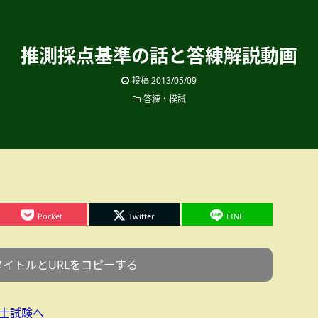
推測採点基準の話と答練解説動画
投稿
2013/05/09
答練・模試
Pocket
Twitter
LINE
タイトルとURLをコピーする