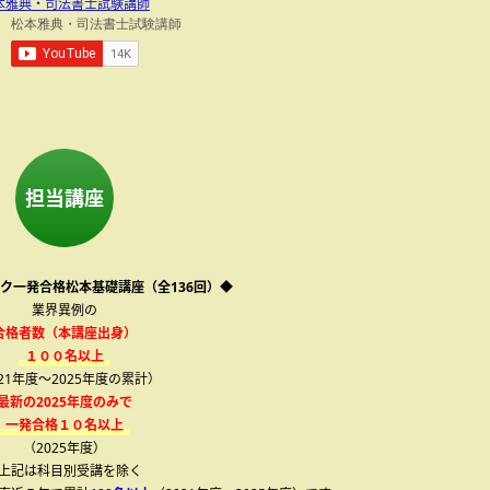
本雅典・司法書士試験講師
担当講座
ク一発合格松本基礎講座（全136回）◆
業界異例の
合格者数（本講座出身）
１００名以上
021年度～2025年度の累計）
最新の2025年度のみで
一発合格１０名以上
（2025年度）
上記は科目別受講を除く