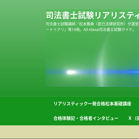
司法書士試験リアリステ
司法書士試験講師／松本雅典（辰已法律研究所）が運営
ートリアリ』等19冊。All About司法書士試験ガイド。
リアリスティック一発合格松本基礎講座
合格体験記・合格者インタビュー
Ｘ（旧