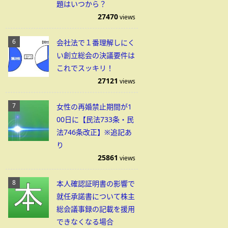
題はいつから？
27470
views
会社法で１番理解しにく
い創立総会の決議要件は
これでスッキリ！
27121
views
女性の再婚禁止期間が1
00日に【民法733条・民
法746条改正】※追記あ
り
25861
views
本人確認証明書の影響で
就任承諾書について株主
総会議事録の記載を援用
できなくなる場合