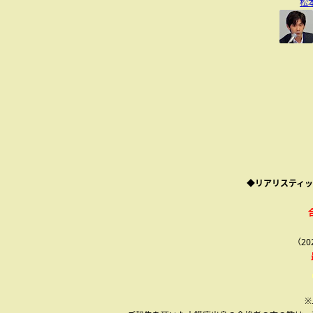
松
◆リアリスティッ
（2
※