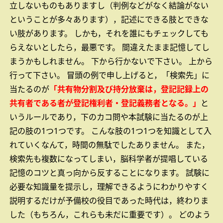
立しないものもありますし（判例などがなく結論がない
ということが多々あります），記述にできる肢とできな
い肢があります。
しかも，それを誰にもチェックしても
らえないとしたら，最悪です。
間違えたまま記憶してし
まうかもしれません。
下から行かないで下さい。
上から
行って下さい。
冒頭の例で申し上げると，「検索先」に
当たるのが
「共有物分割及び持分放棄は，登記記録上の
共有者である者が登記権利者・登記義務者となる。」
と
いうルールであり，下のカコ問や本試験に当たるのが上
記の肢の1つ1つです。
こんな肢の1つ1つを知識として入
れていくなんて，時間の無駄でしたありません。
また，
検索先も複数になってしまい，脳科学者が提唱している
記憶のコツと真っ向から反することになります。
試験に
必要な知識量を提示し，理解できるようにわかりやすく
説明するだけが予備校の役目であった時代は，終わりま
した（もちろん，これらも未だに重要です）。
どのよう