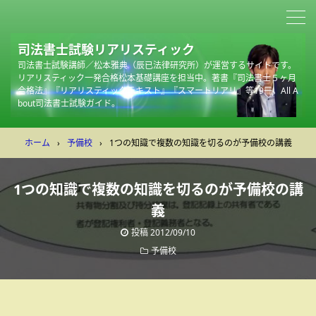
司法書士試験リアリスティック
司法書士試験講師／松本雅典（辰已法律研究所）が運営するサイトです。
リアリスティック一発合格松本基礎講座を担当中。著書『司法書士５ヶ月
合格法』『リアリスティックテキスト』『スマートリアリ』等19冊。All A
bout司法書士試験ガイド。
ホーム
›
予備校
›
1つの知識で複数の知識を切るのが予備校の講義
1つの知識で複数の知識を切るのが予備校の講
義
投稿
2012/09/10
予備校