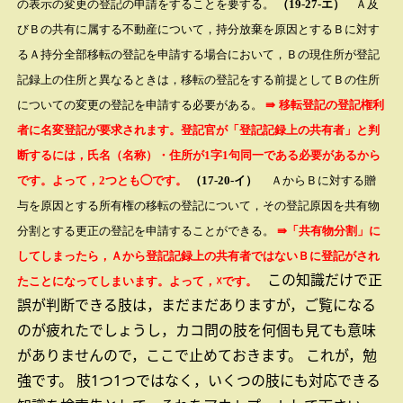
の表示の変更の登記の申請をすることを要する。
（19-27-エ）
Ａ及
びＢの共有に属する不動産について，持分放棄を原因とするＢに対す
るＡ持分全部移転の登記を申請する場合において，Ｂの現住所が登記
記録上の住所と異なるときは，移転の登記をする前提としてＢの住所
についての変更の登記を申請する必要がある。
⇛
移転登記の登記権利
者に名変登記が要求されます。
登記官が「登記記録上の共有者」と判
断するには，氏名（名称）・住所が1字1句同一である必要があるから
です。よって，2つとも◯です。
（17-20-イ）
ＡからＢに対する贈
与を原因とする所有権の移転の登記について，その登記原因を共有物
分割とする更正の登記を申請することができる。
⇛「共有物分割」に
してしまったら，Ａから登記記録上の共有者ではないＢに登記がされ
この知識だけで正
たことになってしまいます。よって，☓です。
誤が判断できる肢は，まだまだありますが，ご覧になる
のが疲れたでしょうし，カコ問の肢を何個も見ても意味
がありませんので，ここで止めておきます。
これが，勉
強です。
肢1つ1つではなく，いくつの肢にも対応できる