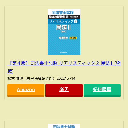
【第４版】司法書士試験 リアリスティック２ 民法Ⅱ[物
権]
松本 雅典（辰已法律研究所）2022/５/14
Amazon
楽天
紀伊國屋