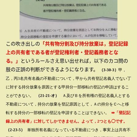
この吹き出しの
「共有物分割及び持分放棄は，登記記録
上の共有者である者が登記権利者・登記義務者とな
る。」
というルールさえ思い出せれば，以下のカコ問の
肢の正誤の判断ができるようになります。
（3-30-3）
甲，
乙，丙
3
名共有名義の不動産について，甲から共有登記名義人でない丁
に対する持分放棄を原因とする甲持分一部移転の登記の申請はするこ
とができない。
（21-21-オ）
Ａ及びＢを所有権の登記名義人とする
不動産について，持分の放棄を登記原因として，Ａの持分をＣへと移
転する持分の一部移転の登記を申請することはできない。
⇛「登記記
録上の共有者」に対してしかできません。よって，2つとも◯です。
（2-23-5）
単独所有名義になっている不動産につき，事実上は共有不