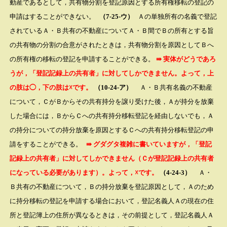
動産であるとして，共有物分割を登記原因とする所有権移転の登記の
申請はすることができない。
（7-25-ウ）
Ａの単独所有の名義で登記
されているＡ・Ｂ共有の不動産についてＡ・Ｂ間でＢの所有とする旨
の共有物の分割の合意がされたときは，共有物分割を原因として
Ｂ
へ
の所有権の移転の登記を申請することができる。
⇛ 実体がどうであろ
うが，「登記記録上の共有者」に対してしかできません。よって，上
の肢は◯，下の肢は☓です。
（10-24-ア）
Ａ
・
Ｂ
共有名義の不動産
について，
Ｃ
が
Ｂ
からその共有持分を譲り受けた後，
Ａ
が持分を放棄
した場合には，
Ｂ
から
Ｃ
への共有持分移転登記を経由しないでも，
Ａ
の持分についての持分放棄を原因とする
Ｃ
への共有持分移転登記の申
請をすることができる。
⇛ グダグタ複雑に書いていますが，「登記
記録上の共有者」に対してしかできません（Ｃが登記記録上の共有者
になっている必要があります）。よって，☓です。
（4-24-3）
Ａ・
Ｂ共有の不動産について，Ｂの持分放棄を登記原因として，Ａのため
に持分移転の登記を申請する場合において，登記名義人Ａの現在の住
所と登記簿上の住所が異なるときは，その前提として，登記名義人Ａ