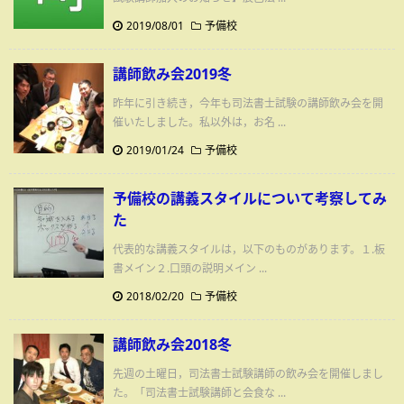
2019/08/01
予備校
講師飲み会2019冬
昨年に引き続き，今年も司法書士試験の講師飲み会を開
催いたしました。私以外は，お名 ...
2019/01/24
予備校
予備校の講義スタイルについて考察してみ
た
代表的な講義スタイルは，以下のものがあります。１.板
書メイン２.口頭の説明メイン ...
2018/02/20
予備校
講師飲み会2018冬
先週の土曜日，司法書士試験講師の飲み会を開催しまし
た。「司法書士試験講師と会食な ...