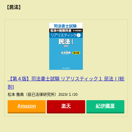
【民法】
【第４版】司法書士試験 リアリスティック１ 民法Ⅰ[総
則]
松本 雅典（辰已法律研究所）2023/１/20
Amazon
楽天
紀伊國屋