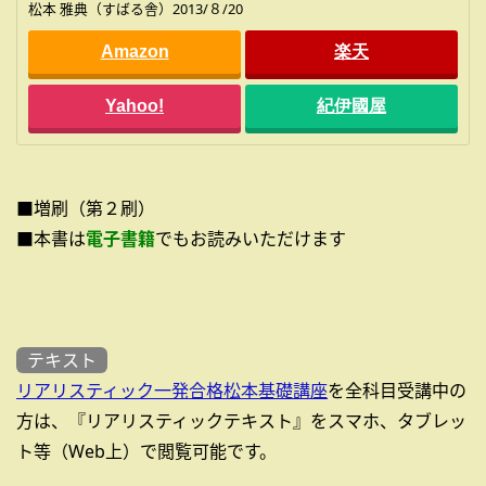
松本 雅典（すばる舎）2013/８/20
Amazon
楽天
Yahoo!
紀伊國屋
■増刷（第２刷）
■本書は
電子書籍
でもお読みいただけます
テキスト
リアリスティック一発合格松本基礎講座
を全科目受講中の
方は、『リアリスティックテキスト』をスマホ、タブレッ
ト等（Web上）で閲覧可能です。