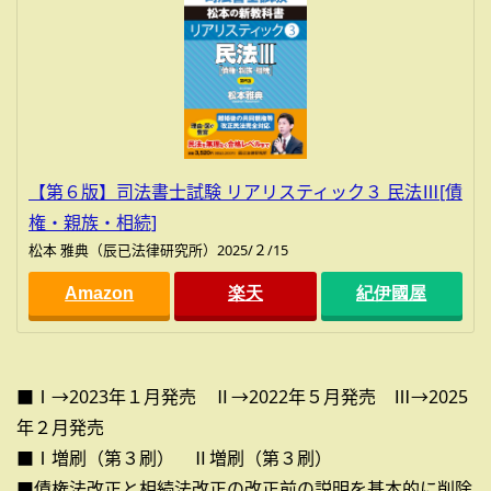
【第６版】司法書士試験 リアリスティック３ 民法Ⅲ[債
権・親族・相続]
松本 雅典（辰已法律研究所）2025/２/15
Amazon
楽天
紀伊國屋
■Ⅰ→2023年１月発売 Ⅱ→2022年５月発売 Ⅲ→2025
年２月発売
■Ⅰ増刷（第３刷） Ⅱ増刷（第３刷）
■債権法改正と相続法改正の改正前の説明を基本的に削除