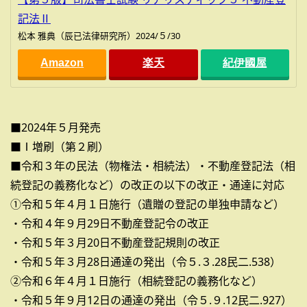
記法Ⅱ
松本 雅典（辰已法律研究所）2024/５/30
Amazon
楽天
紀伊國屋
■2024年５月発売
■Ⅰ増刷（第２刷）
■令和３年の民法（物権法・相続法）・不動産登記法（相
続登記の義務化など）の改正の以下の改正・通達に対応
①令和５年４月１日施行（遺贈の登記の単独申請など）
・令和４年９月29日不動産登記令の改正
・令和５年３月20日不動産登記規則の改正
・令和５年３月28日通達の発出（令５.３.28民二.538）
②令和６年４月１日施行（相続登記の義務化など）
・令和５年９月12日の通達の発出（令５.９.12民二.927）