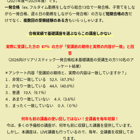
（2021年度～2025年度）です。
一発合格
（ex. フルタイム勤務をしながら総合13位で一発合格、子育てをしな
がら一発合格、週６日の勤務をしながら一発合格）の方など
短期合格の方
だ
けでなく、
複数回の受験経験のある方
もいらっしゃいます。
合格実績で基礎講座を選ぶならこの講座しかない
実際に受講した方の
87％
の方が「受講前の期待と実際の内容が一致」と回
答
（2026向けリアリスティック一発合格松本基礎講座の受講生の方110名のア
ンケート結果）
＊アンケート内容「受講前の期待と、実際の内容は一致していますか？」
１．非常に一致している 52人（47.3％）
２．かなり一致している 44人（40.0％）
３．普通 10人（9.1％）
４．あまり一致していない ４人（3.6％）
５．まったく一致していない ０人（０％）
何年も前の講義の使い回しではない！全講義を毎年収録！
今は、多くの予備校の講座が、何年も前に収録した講義を提供しています。
しかし、本講座は、LIVE講義も行っているので、毎年、全講義を収録してお
ります。