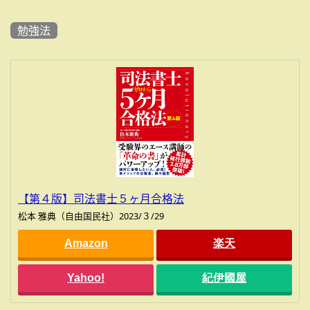
勉強法
【第４版】司法書士５ヶ月合格法
松本 雅典（自由国民社）2023/３/29
Amazon
楽天
Yahoo!
紀伊國屋