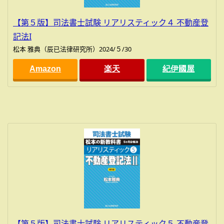
【第５版】司法書士試験 リアリスティック４ 不動産登
記法I
松本 雅典（辰已法律研究所）2024/５/30
Amazon
楽天
紀伊國屋
【第５版】司法書士試験 リアリスティック５ 不動産登