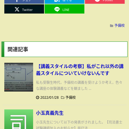
Twitter
LINE
予備校
関連記事
【講義スタイルの考察】私がこれ以外の講
義スタイルについていけないんです
私も受験生時代，予備校の講義を受けようか考え，色々
な講座の体験講義などを観ました ...
2022/01/28
予備校
小玉真義先生
小玉先生について以下の発表がされました。【司法書士
試験講師加入のお知らせ】辰巳法 ...