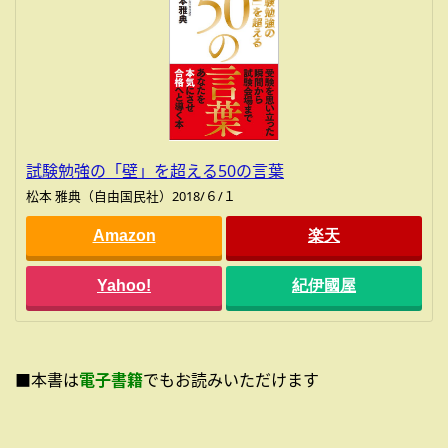
試験勉強の「壁」を超える50の言葉
松本 雅典（自由国民社）2018/６/１
Amazon
楽天
Yahoo!
紀伊國屋
■本書は
電子書籍
でもお読みいただけます