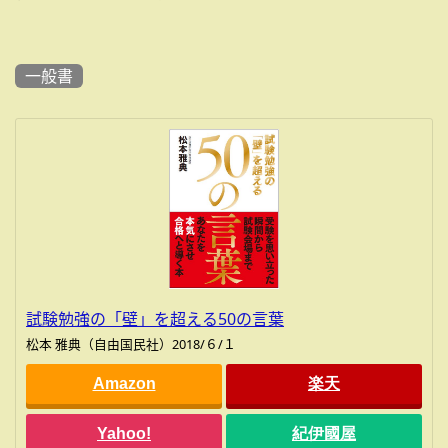
一般書
試験勉強の「壁」を超える50の言葉
松本 雅典（自由国民社）2018/６/１
Amazon
楽天
Yahoo!
紀伊國屋