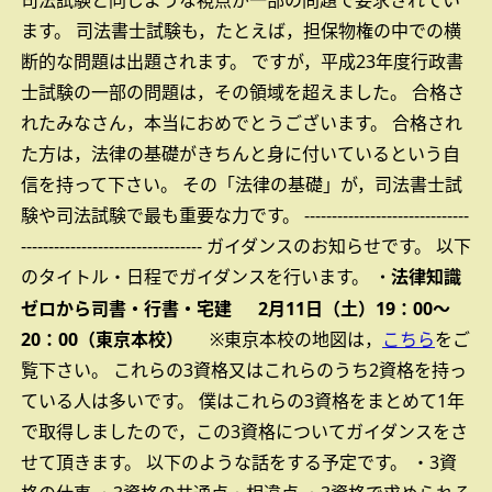
司法試験と同じような視点が一部の問題で要求されてい
ます。
司法書士試験も，たとえば，担保物権の中での横
断的な問題は出題されます。
ですが，平成23年度行政書
士試験の一部の問題は，その領域を超えました。
合格さ
れたみなさん，本当におめでとうございます。
合格され
た方は，法律の基礎がきちんと身に付いているという自
信を持って下さい。
その「法律の基礎」が，司法書士試
験や司法試験で最も重要な力です。
------------------------------
---------------------------------
ガイダンスのお知らせです。
以下
のタイトル・日程でガイダンスを行います。
法律知識
・
ゼロから司書・行書・宅建
2月11日（土）19：00～
20：00（東京本校）
※東京本校の地図は，
こちら
をご
覧下さい。
これらの3資格又はこれらのうち2資格を持っ
ている人は多いです。
僕はこれらの3資格をまとめて1年
で取得しましたので，この3資格についてガイダンスをさ
せて頂きます。
以下のような話をする予定です。
・3資