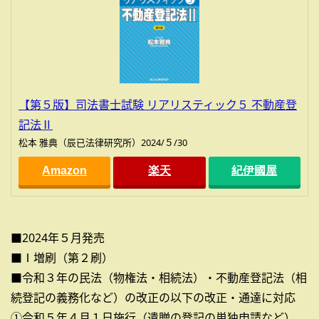
【第５版】司法書士試験 リアリスティック５ 不動産登
記法Ⅱ
松本 雅典（辰已法律研究所）2024/５/30
Amazon
楽天
紀伊國屋
■2024年５月発売
■Ⅰ増刷（第２刷）
■令和３年の民法（物権法・相続法）・不動産登記法（相
続登記の義務化など）の改正の以下の改正・通達に対応
①令和５年４月１日施行（遺贈の登記の単独申請など）