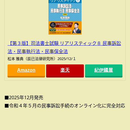
【第３版】司法書士試験 リアリスティック８ 民事訴訟
法・民事執行法・民事保全法
松本 雅典（辰已法律研究所）2025/12/１
Amazon
楽天
紀伊國屋
■2025年12月発売
■令和４年５月の民事訴訟手続のオンライン化に完全対応