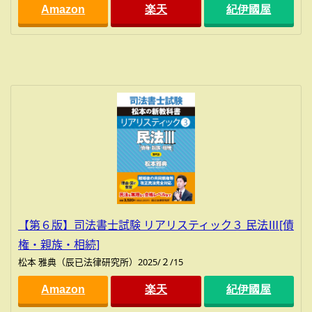
Amazon
楽天
紀伊國屋
【第６版】司法書士試験 リアリスティック３ 民法Ⅲ[債
権・親族・相続]
松本 雅典（辰已法律研究所）2025/２/15
Amazon
楽天
紀伊國屋