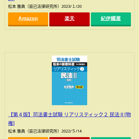
松本 雅典（辰已法律研究所）2023/１/20
Amazon
楽天
紀伊國屋
【第４版】司法書士試験 リアリスティック２ 民法Ⅱ[物
権]
松本 雅典（辰已法律研究所）2022/５/14