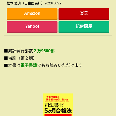
松本 雅典（自由国民社）2023/３/29
Amazon
楽天
Yahoo!
紀伊國屋
■累計発行部数
２万9500部
■増刷（第２刷）
■本書は
電子書籍
でもお読みいただけます