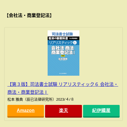
【会社法・商業登記法】
【第３版】司法書士試験 リアリスティック６ 会社法・
商法・商業登記法Ⅰ
松本 雅典（辰已法律研究所）2023/４/８
Amazon
楽天
紀伊國屋