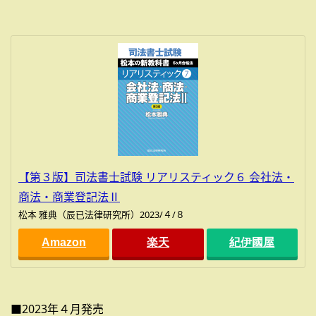
【第３版】司法書士試験 リアリスティック６ 会社法・
商法・商業登記法Ⅱ
松本 雅典（辰已法律研究所）2023/４/８
Amazon
楽天
紀伊國屋
■2023年４月発売