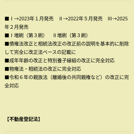
■Ⅰ→2023年１月発売 Ⅱ→2022年５月発売 Ⅲ→2025
年２月発売
■Ⅰ増刷（第３刷） Ⅱ増刷（第３刷）
■債権法改正と相続法改正の改正前の説明を基本的に削除
して完全に改正法ベースの記載に
■成年年齢の改正と特別養子縁組の改正に完全対応
■物権法・相続法の改正に完全対応
■令和６年の親族法（離婚後の共同親権など）の改正に完
全対応
【不動産登記法】