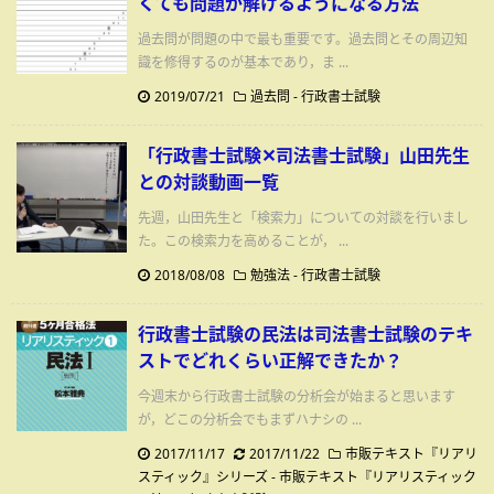
くても問題が解けるようになる方法
過去問が問題の中で最も重要です。過去問とその周辺知
識を修得するのが基本であり，ま ...
2019/07/21
過去問
-
行政書士試験
「行政書士試験✕司法書士試験」山田先生
との対談動画一覧
先週，山田先生と「検索力」についての対談を行いまし
た。この検索力を高めることが， ...
2018/08/08
勉強法
-
行政書士試験
行政書士試験の民法は司法書士試験のテキ
ストでどれくらい正解できたか？
今週末から行政書士試験の分析会が始まると思います
が，どこの分析会でもまずハナシの ...
2017/11/17
2017/11/22
市販テキスト『リアリ
スティック』シリーズ - 市販テキスト『リアリスティック