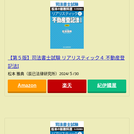
【第５版】司法書士試験 リアリスティック４ 不動産登
記法I
松本 雅典（辰已法律研究所）2024/５/30
Amazon
楽天
紀伊國屋