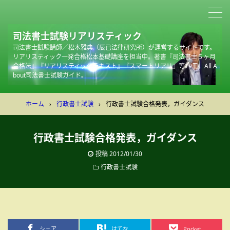
司法書士試験リアリスティック
司法書士試験講師／松本雅典（辰已法律研究所）が運営するサイトです。
リアリスティック一発合格松本基礎講座を担当中。著書『司法書士５ヶ月
合格法』『リアリスティックテキスト』『スマートリアリ』等19冊。All A
bout司法書士試験ガイド。
ホーム
›
行政書士試験
›
行政書士試験合格発表，ガイダンス
行政書士試験合格発表，ガイダンス
投稿
2012/01/30
行政書士試験
シェア
はてな
Pocket