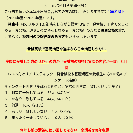
※上記は科目別受講を除く
ご報告を頂いた本講座出身の合格者の方の数は、直近５年で累計
100名以上
（2021年度～2025年度）です。
一発合格
（ex. フルタイム勤務をしながら総合13位で一発合格、子育てをしな
がら一発合格、週６日の勤務をしながら一発合格）の方など
短期合格の方
だ
けでなく、
複数回の受験経験のある方
もいらっしゃいます。
合格実績で基礎講座を選ぶならこの講座しかない
実際に受講した方の
87％
の方が「受講前の期待と実際の内容が一致」と回
答
（2026向けリアリスティック一発合格松本基礎講座の受講生の方110名のア
ンケート結果）
＊アンケート内容「受講前の期待と、実際の内容は一致していますか？」
１．非常に一致している 52人（47.3％）
２．かなり一致している 44人（40.0％）
３．普通 10人（9.1％）
４．あまり一致していない ４人（3.6％）
５．まったく一致していない ０人（０％）
何年も前の講義の使い回しではない！全講義を毎年収録！