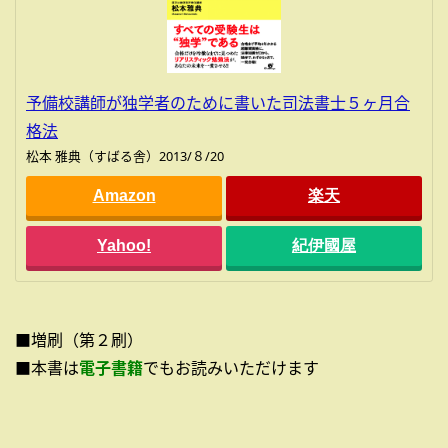
予備校講師が独学者のために書いた司法書士５ヶ月合
格法
松本 雅典（すばる舎）2013/８/20
Amazon
楽天
Yahoo!
紀伊國屋
■増刷（第２刷）
■本書は
電子書籍
でもお読みいただけます