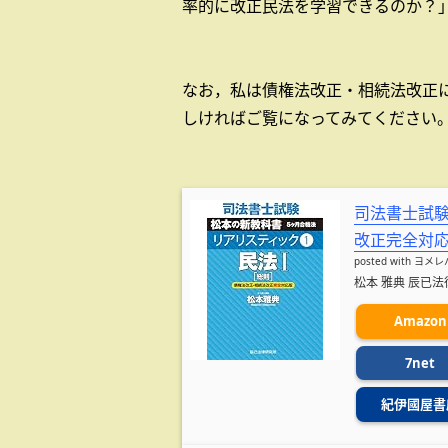
率的に改正民法を学習できるのか？
なお，私は債権法改正・相続法改正
しければご覧になってみてください
司法書士試験
改正完全対
posted with
ヨメレ
松本 雅典 辰已法律研
Amazon
7net
紀伊國屋書