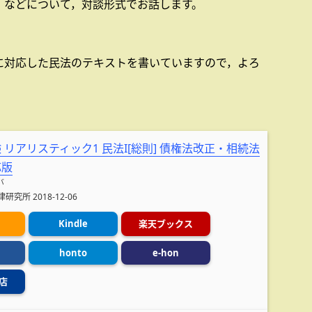
」などについて，対談形式でお話します。
に対応した民法のテキストを書いていますので，よろ
。
 リアリスティック1 民法I[総則] 債権法改正・相続法
応版
バ
究所 2018-12-06
Kindle
楽天ブックス
honto
e-hon
店