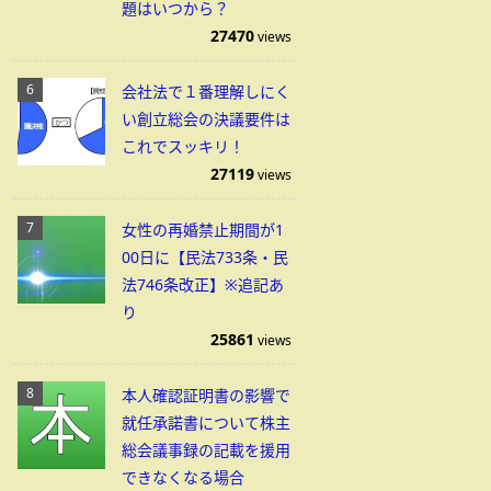
題はいつから？
27470
views
会社法で１番理解しにく
い創立総会の決議要件は
これでスッキリ！
27119
views
女性の再婚禁止期間が1
00日に【民法733条・民
法746条改正】※追記あ
り
25861
views
本人確認証明書の影響で
就任承諾書について株主
総会議事録の記載を援用
できなくなる場合