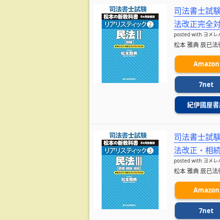
司法書士試験 
法改正完全
posted with
ヨメレ
松本 雅典 辰已法律研
Amazon
7net
紀伊國屋書
司法書士試験 
法改正・相
posted with
ヨメレ
松本 雅典 辰已法律研
Amazon
7net