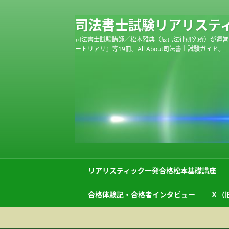
司法書士試験リアリステ
司法書士試験講師／松本雅典（辰已法律研究所）が運営
ートリアリ』等19冊。All About司法書士試験ガイド。
リアリスティック一発合格松本基礎講座
合格体験記・合格者インタビュー
Ｘ（旧