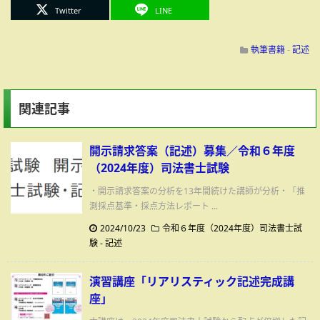
Twitter
LINE
執筆書籍
-
記述
関連記事
開示請求答案（記述）募集／令和６年度
（2024年度）司法書士試験
・開示請求答案の分析を13年間続けた講師が分析・「推
測採点基準・採点方法レポート ...
2024/10/23
令和６年度（2024年度）司法書士試
験
-
記述
演習講座「リアリスティック記述完成講
座」