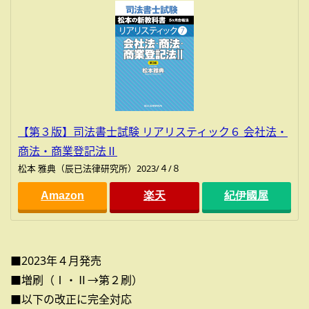
【第３版】司法書士試験 リアリスティック６ 会社法・
商法・商業登記法Ⅱ
松本 雅典（辰已法律研究所）2023/４/８
Amazon
楽天
紀伊國屋
■2023年４月発売
■増刷（Ⅰ・Ⅱ→第２刷）
■以下の改正に完全対応