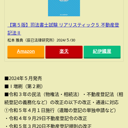
【第５版】司法書士試験 リアリスティック５ 不動産登
記法Ⅱ
松本 雅典（辰已法律研究所）2024/５/30
Amazon
楽天
紀伊國屋
■2024年５月発売
■Ⅰ増刷（第２刷）
■令和３年の民法（物権法・相続法）・不動産登記法（相
続登記の義務化など）の改正の以下の改正・通達に対応
①令和５年４月１日施行（遺贈の登記の単独申請など）
・令和４年９月29日不動産登記令の改正
・令和５年３月20日不動産登記規則の改正