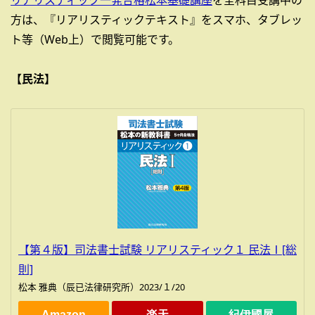
リアリスティック一発合格松本基礎講座
を全科目受講中の
方は、『リアリスティックテキスト』をスマホ、タブレッ
ト等（Web上）で閲覧可能です。
【民法】
【第４版】司法書士試験 リアリスティック１ 民法Ⅰ[総
則]
松本 雅典（辰已法律研究所）2023/１/20
Amazon
楽天
紀伊國屋