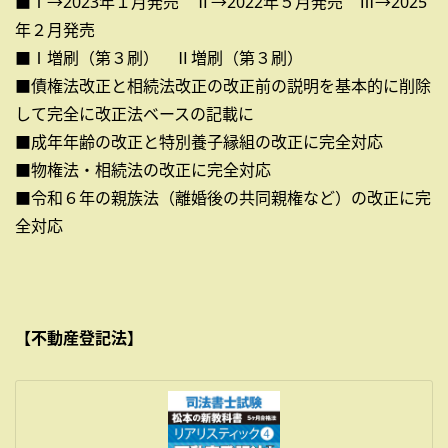
■Ⅰ→2023年１月発売 Ⅱ→2022年５月発売 Ⅲ→2025
年２月発売
■Ⅰ増刷（第３刷） Ⅱ増刷（第３刷）
■債権法改正と相続法改正の改正前の説明を基本的に削除
して完全に改正法ベースの記載に
■成年年齢の改正と特別養子縁組の改正に完全対応
■物権法・相続法の改正に完全対応
■令和６年の親族法（離婚後の共同親権など）の改正に完
全対応
【不動産登記法】