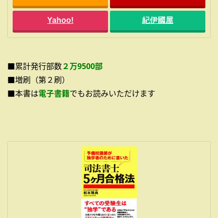
Yahoo!
紀伊國屋
■累計発行部数
２万9500部
■増刷（第２刷）
■本書は
電子書籍
でもお読みいただけます