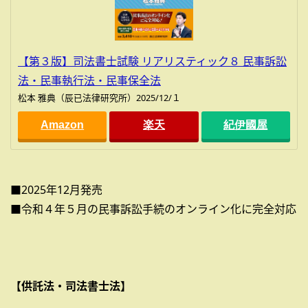
【第３版】司法書士試験 リアリスティック８ 民事訴訟
法・民事執行法・民事保全法
松本 雅典（辰已法律研究所）2025/12/１
Amazon
楽天
紀伊國屋
■2025年12月発売
■令和４年５月の民事訴訟手続のオンライン化に完全対応
【供託法・司法書士法】