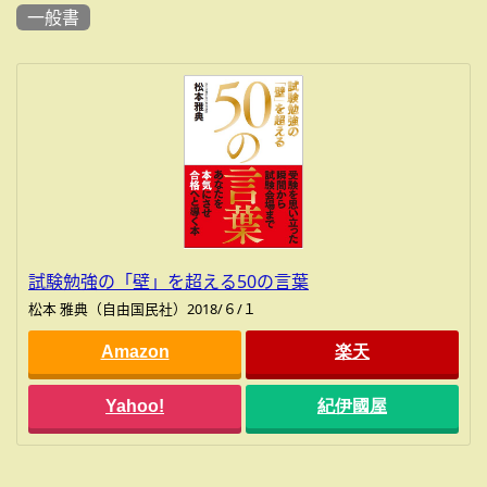
一般書
試験勉強の「壁」を超える50の言葉
松本 雅典（自由国民社）2018/６/１
Amazon
楽天
Yahoo!
紀伊國屋