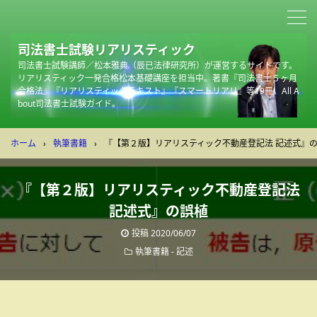
司法書士試験リアリスティック
司法書士試験講師／松本雅典（辰已法律研究所）が運営するサイトです。
リアリスティック一発合格松本基礎講座を担当中。著書『司法書士５ヶ月
合格法』『リアリスティックテキスト』『スマートリアリ』等19冊。All A
bout司法書士試験ガイド。
ホーム
›
執筆書籍
›
『【第２版】リアリスティック不動産登記法 記述式』
『【第２版】リアリスティック不動産登記法
記述式』の誤植
投稿
2020/06/07
執筆書籍
-
記述