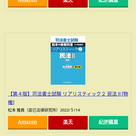
【第４版】司法書士試験 リアリスティック２ 民法Ⅱ[物
権]
松本 雅典（辰已法律研究所）2022/５/14
Amazon
楽天
紀伊國屋