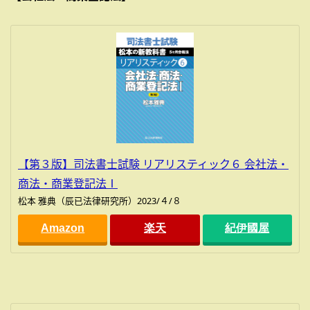
【第３版】司法書士試験 リアリスティック６ 会社法・
商法・商業登記法Ⅰ
松本 雅典（辰已法律研究所）2023/４/８
Amazon
楽天
紀伊國屋