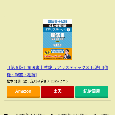
【第６版】司法書士試験 リアリスティック３ 民法Ⅲ[債
権・親族・相続]
松本 雅典（辰已法律研究所）2025/２/15
Amazon
楽天
紀伊國屋