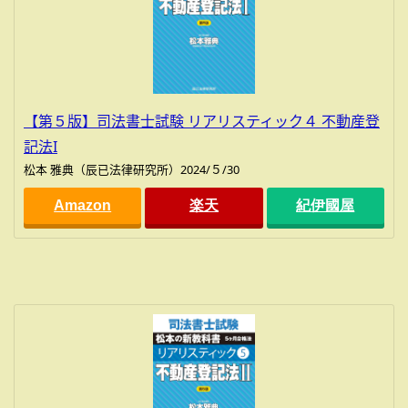
【第５版】司法書士試験 リアリスティック４ 不動産登
記法I
松本 雅典（辰已法律研究所）2024/５/30
Amazon
楽天
紀伊國屋