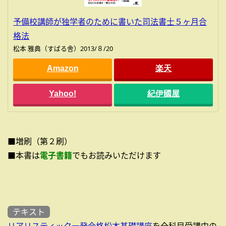
予備校講師が独学者のために書いた司法書士５ヶ月合
格法
松本 雅典（すばる舎）2013/８/20
Amazon
楽天
Yahoo!
紀伊國屋
■増刷（第２刷）
■本書は
電子書籍
でもお読みいただけます
テキスト