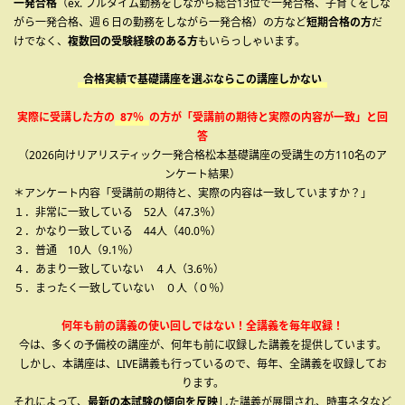
一発合格
（ex. フルタイム勤務をしながら総合13位で一発合格、子育てをしな
がら一発合格、週６日の勤務をしながら一発合格）の方など
短期合格の方
だ
けでなく、
複数回の受験経験のある方
もいらっしゃいます。
合格実績で基礎講座を選ぶならこの講座しかない
実際に受講した方の
87％
の方が「受講前の期待と実際の内容が一致」と回
答
（2026向けリアリスティック一発合格松本基礎講座の受講生の方110名のア
ンケート結果）
＊アンケート内容「受講前の期待と、実際の内容は一致していますか？」
１．非常に一致している 52人（47.3％）
２．かなり一致している 44人（40.0％）
３．普通 10人（9.1％）
４．あまり一致していない ４人（3.6％）
５．まったく一致していない ０人（０％）
何年も前の講義の使い回しではない！全講義を毎年収録！
今は、多くの予備校の講座が、何年も前に収録した講義を提供しています。
しかし、本講座は、LIVE講義も行っているので、毎年、全講義を収録してお
ります。
それによって、
最新の本試験の傾向を反映
した講義が展開され、時事ネタなど