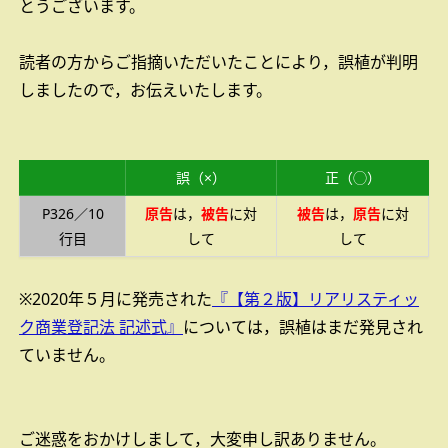
とうございます。
読者の方からご指摘いただいたことにより，誤植が判明
しましたので，お伝えいたします。
誤（×）
正（◯）
P326／10
原告
は，
被告
に対
被告
は，
原告
に対
行目
して
して
※2020年５月に発売された
『【第２版】リアリスティッ
ク商業登記法 記述式』
については，誤植はまだ発見され
ていません。
ご迷惑をおかけしまして，大変申し訳ありません。