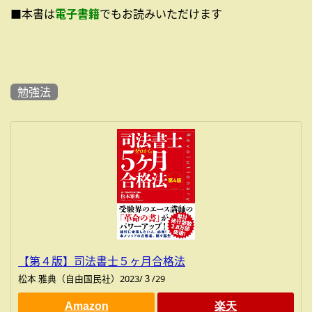
■本書は
電子書籍
でもお読みいただけます
勉強法
【第４版】司法書士５ヶ月合格法
松本 雅典（自由国民社）2023/３/29
Amazon
楽天