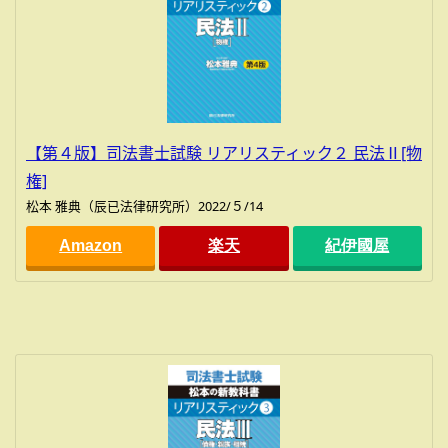
【第４版】司法書士試験 リアリスティック２ 民法Ⅱ[物
権]
松本 雅典（辰已法律研究所）2022/５/14
Amazon
楽天
紀伊國屋