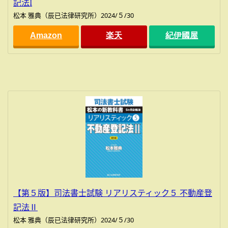
記法I
松本 雅典（辰已法律研究所）2024/５/30
Amazon
楽天
紀伊國屋
【第５版】司法書士試験 リアリスティック５ 不動産登
記法Ⅱ
松本 雅典（辰已法律研究所）2024/５/30