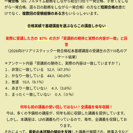
一発合格
（ex. フルタイム勤務をしながら総合13位で一発合格、子育てをしな
がら一発合格、週６日の勤務をしながら一発合格）の方など
短期合格の方
だ
けでなく、
複数回の受験経験のある方
もいらっしゃいます。
合格実績で基礎講座を選ぶならこの講座しかない
実際に受講した方の
87％
の方が「受講前の期待と実際の内容が一致」と回
答
（2026向けリアリスティック一発合格松本基礎講座の受講生の方110名のア
ンケート結果）
＊アンケート内容「受講前の期待と、実際の内容は一致していますか？」
１．非常に一致している 52人（47.3％）
２．かなり一致している 44人（40.0％）
３．普通 10人（9.1％）
４．あまり一致していない ４人（3.6％）
５．まったく一致していない ０人（０％）
何年も前の講義の使い回しではない！全講義を毎年収録！
今は、多くの予備校の講座が、何年も前に収録した講義を提供しています。
しかし、本講座は、LIVE講義も行っているので、毎年、全講義を収録してお
ります。
それによって、
最新の本試験の傾向を反映
した講義が展開され、時事ネタなど