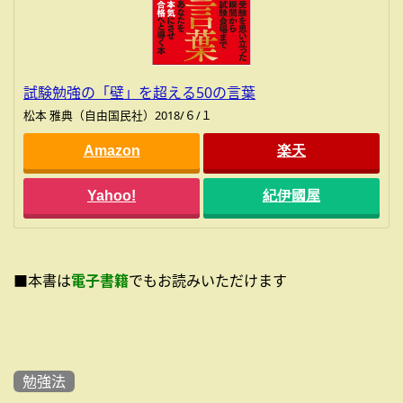
試験勉強の「壁」を超える50の言葉
松本 雅典（自由国民社）2018/６/１
Amazon
楽天
Yahoo!
紀伊國屋
■本書は
電子書籍
でもお読みいただけます
勉強法