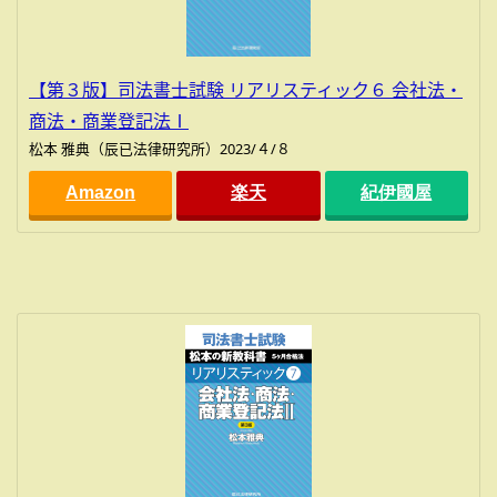
【第３版】司法書士試験 リアリスティック６ 会社法・
商法・商業登記法Ⅰ
松本 雅典（辰已法律研究所）2023/４/８
Amazon
楽天
紀伊國屋