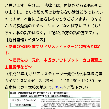
と思います。多分…。
法律には，再例外があるものもあ
りますし。
という私の訳のわからない話はどうでもよい
のですが，本当にご結婚おめでとうございます。
みなさ
んの受験勉強のモチベーションになれば幸いです（もち
ろん，私の話ではなく，上記4名の方の話の方です）。
【近日開催ガイダンス】
・従来の常識を覆すリアリスティック一発合格法とは?
①
～検索先の一元化，本当のアウトプット，カコ問至上
主義脱却など～
（平成26年向けリアリスティック一発合格松本基礎講座
ガイダンス第4弾）
2月23日（土）18：30～19：30 東
京本校（東京本校の地図は
こちら
をご覧下さい）