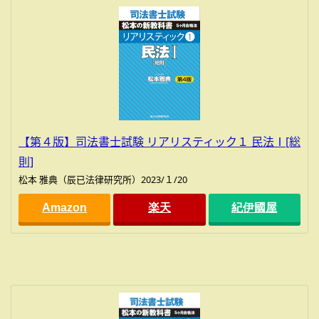
【第４版】司法書士試験 リアリスティック１ 民法Ⅰ[総
則]
松本 雅典（辰已法律研究所）2023/１/20
Amazon
楽天
紀伊國屋