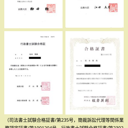
（司法書士試験合格証書/第235号，簡裁訴訟代理等関係業