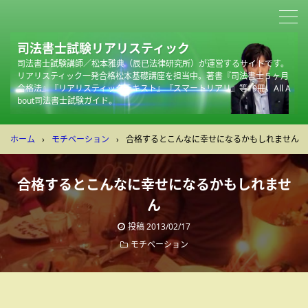
司法書士試験リアリスティック
司法書士試験講師／松本雅典（辰已法律研究所）が運営するサイトです。
リアリスティック一発合格松本基礎講座を担当中。著書『司法書士５ヶ月
合格法』『リアリスティックテキスト』『スマートリアリ』等19冊。All A
bout司法書士試験ガイド。
ホーム
›
モチベーション
›
合格するとこんなに幸せになるかもしれません
合格するとこんなに幸せになるかもしれませ
ん
投稿
2013/02/17
モチベーション