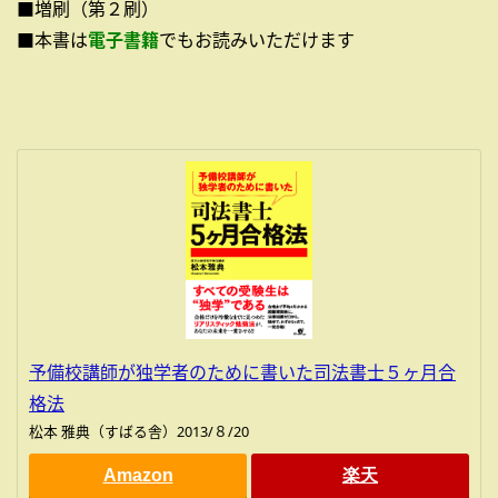
■増刷（第２刷）
■本書は
電子書籍
でもお読みいただけます
予備校講師が独学者のために書いた司法書士５ヶ月合
格法
松本 雅典（すばる舎）2013/８/20
Amazon
楽天