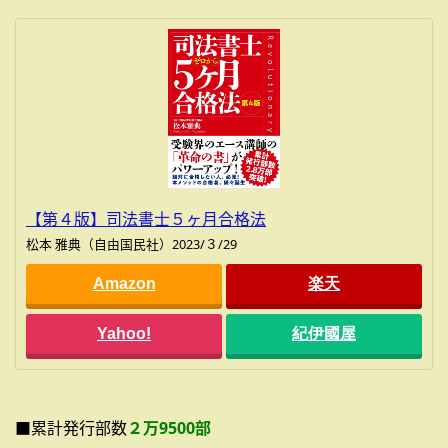
【第４版】司法書士５ヶ月合格法
松本 雅典（自由国民社）2023/３/29
Amazon
楽天
Yahoo!
紀伊國屋
■累計発行部数
２万9500部