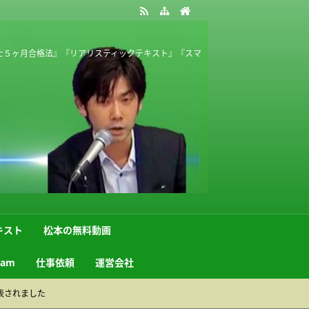
士５ヶ月合格法』『リアリスティックテキスト』『スマ
キスト
松本の無料動画
ram
仕事依頼
運営会社
表されました