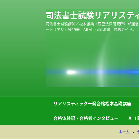
司法書士試験リアリステ
司法書士試験講師／松本雅典（辰已法律研究所）が運営
ートリアリ』等19冊。All About司法書士試験ガイド。
リアリスティック一発合格松本基礎講座
合格体験記・合格者インタビュー
Ｘ（旧
ホーム
›