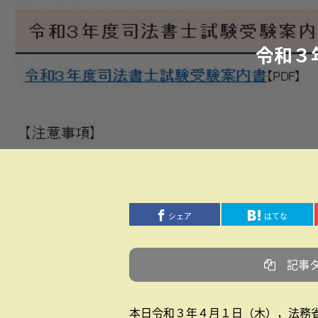
令和３
シェア
はてな
記事
本日令和３年４月１日（木），法務