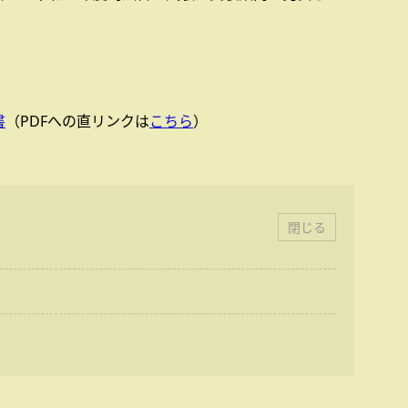
書
（PDFへの直リンクは
こちら
）
閉じる