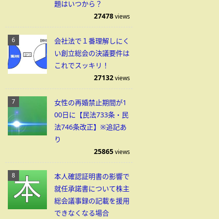
題はいつから？
27478
views
会社法で１番理解しにく
い創立総会の決議要件は
これでスッキリ！
27132
views
女性の再婚禁止期間が1
00日に【民法733条・民
法746条改正】※追記あ
り
25865
views
本人確認証明書の影響で
就任承諾書について株主
総会議事録の記載を援用
できなくなる場合