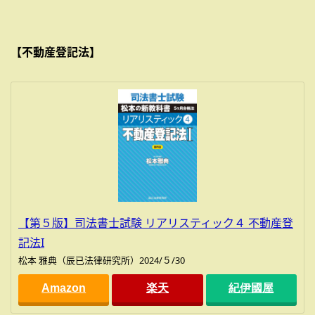
【不動産登記法】
【第５版】司法書士試験 リアリスティック４ 不動産登
記法I
松本 雅典（辰已法律研究所）2024/５/30
Amazon
楽天
紀伊國屋