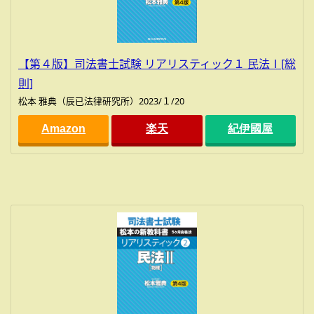
【第４版】司法書士試験 リアリスティック１ 民法Ⅰ[総
則]
松本 雅典（辰已法律研究所）2023/１/20
Amazon
楽天
紀伊國屋