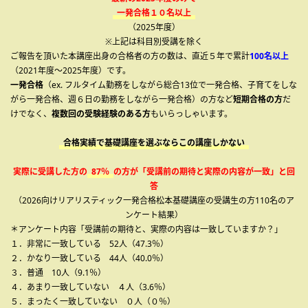
一発合格１０名以上
（2025年度）
※上記は科目別受講を除く
ご報告を頂いた本講座出身の合格者の方の数は、直近５年で累計
100名以上
（2021年度～2025年度）です。
一発合格
（ex. フルタイム勤務をしながら総合13位で一発合格、子育てをしな
がら一発合格、週６日の勤務をしながら一発合格）の方など
短期合格の方
だ
けでなく、
複数回の受験経験のある方
もいらっしゃいます。
合格実績で基礎講座を選ぶならこの講座しかない
実際に受講した方の
87％
の方が「受講前の期待と実際の内容が一致」と回
答
（2026向けリアリスティック一発合格松本基礎講座の受講生の方110名のア
ンケート結果）
＊アンケート内容「受講前の期待と、実際の内容は一致していますか？」
１．非常に一致している 52人（47.3％）
２．かなり一致している 44人（40.0％）
３．普通 10人（9.1％）
４．あまり一致していない ４人（3.6％）
５．まったく一致していない ０人（０％）