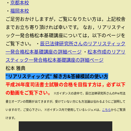
・
京都本校
・
福岡本校
ご足労おかけしますが，ご覧になりたい方は，上記校舎
までお立ち寄り頂ければ幸いです。
なお，リアリスティ
ック一発合格松本基礎講座については，以下のページを
ご覧下さい。
・
辰已法律研究所さんのリアリスティック
一発合格松本基礎講座の詳細ページ
・
松本作成のリアリ
スティック一発合格松本基礎講座の詳細ページ
松本 雅典
"リアリスティック式" 解き方&答練模試の使い方
平成26年度司法書士試験の合格を目指す方は，必ず以下
の動画をご覧下さい。
※ガイダンスの途中で，辰已法律研究所さんのPre司法
書士オープンの問題が出てきますが，受けていない方にも方法論は伝わるようにご説明して
いますので，ご安心下さい。
※ガイダンス内で使用しているレジュメは，
こちら
からご覧頂
けます。