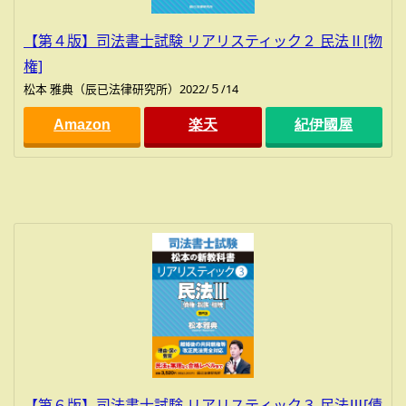
【第４版】司法書士試験 リアリスティック２ 民法Ⅱ[物
権]
松本 雅典（辰已法律研究所）2022/５/14
Amazon
楽天
紀伊國屋
【第６版】司法書士試験 リアリスティック３ 民法Ⅲ[債