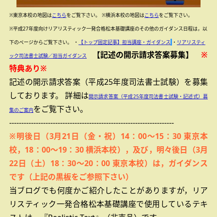
※東京本校の地図は
こちら
をご覧下さい。
※横浜本校の地図は
こちら
をご覧下さい。
※平成27年度向けリアリスティック一発合格松本基礎講座のその他のガイダンス日程は，以
下のページからご覧下さい。
・
【トップ固定記事】担当講座・ガイダンス
・
リアリスティ
【記述の開示請求答案募集】
※
ック司法書士試験／担当ガイダンス
特典あり※
記述の開示請求答案（平成25年度司法書士試験）を募集
しております。
詳細は
開示請求答案（平成25年度司法書士試験・記述式）募
をご覧下さい。
集のご案内
--------------------------------------------------------------------
※明後日（3月21日（金・祝）14：00～15：30 東京本
校，18：00～19：30 横浜本校），及び，明々後日（3月
22日（土）18：30～20：00
東京本校
）は，ガイダンス
です（上記の黒板をご参照下さい）
当ブログでも何度かご紹介したことがありますが，リア
リスティック一発合格松本基礎講座で使用しているテキ