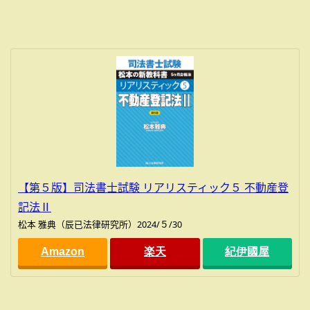
【第５版】司法書士試験 リアリスティック５ 不動産登
記法Ⅱ
松本 雅典（辰已法律研究所）2024/５/30
Amazon
楽天
紀伊國屋