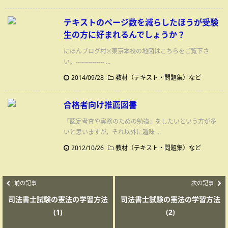
テキストのページ数を減らしたほうが受験
生の方に好まれるんでしょうか？
にほんブログ村※東京本校の地図はこちらをご覧下さ
い。-------------- ...
2014/09/28
教材（テキスト・問題集）など
合格者向け推薦図書
「認定考査や実務のための勉強」をしたいという方が多
いと思いますが，それ以外に趣味 ...
2012/10/26
教材（テキスト・問題集）など
前の記事
次の記事
司法書士試験の憲法の学習方法
司法書士試験の憲法の学習方法
(1)
(2)