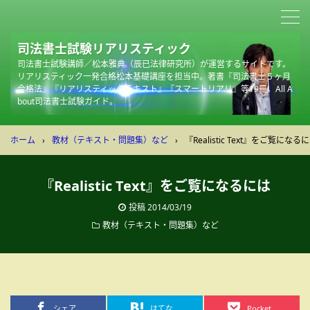
司法書士試験リアリスティック
司法書士試験講師／松本雅典（辰已法律研究所）が運営するサイトです。
リアリスティック一発合格松本基礎講座を担当中。著書『司法書士５ヶ月
合格法』『リアリスティックテキスト』『スマートリアリ』等19冊。All A
bout司法書士試験ガイド。
ホーム
›
教材（テキスト・問題集）など
›
『Realistic Text』をご覧になる
『Realistic Text』をご覧になるには
投稿
2014/03/19
教材（テキスト・問題集）など
シェア
はてな
Pocket