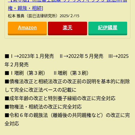
権・親族・相続]
松本 雅典（辰已法律研究所）2025/２/15
Amazon
楽天
紀伊國屋
■Ⅰ→2023年１月発売 Ⅱ→2022年５月発売 Ⅲ→2025
年２月発売
■Ⅰ増刷（第３刷） Ⅱ増刷（第３刷）
■債権法改正と相続法改正の改正前の説明を基本的に削除
して完全に改正法ベースの記載に
■成年年齢の改正と特別養子縁組の改正に完全対応
■物権法・相続法の改正に完全対応
■令和６年の親族法（離婚後の共同親権など）の改正に完
全対応