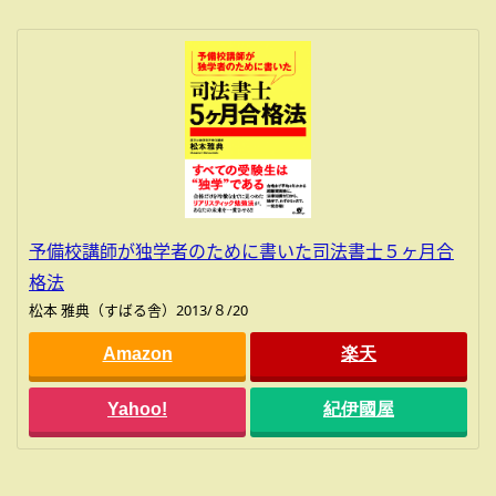
予備校講師が独学者のために書いた司法書士５ヶ月合
格法
松本 雅典（すばる舎）2013/８/20
Amazon
楽天
Yahoo!
紀伊國屋