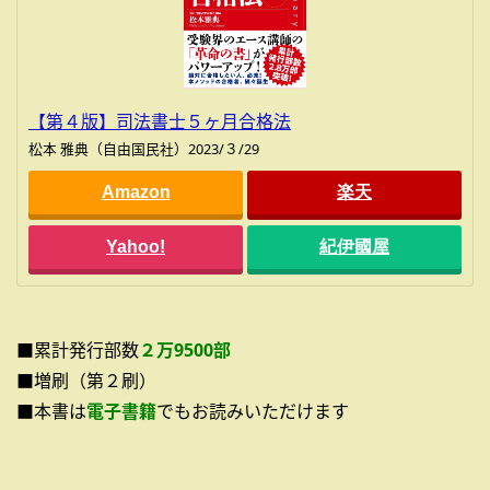
【第４版】司法書士５ヶ月合格法
松本 雅典（自由国民社）2023/３/29
Amazon
楽天
Yahoo!
紀伊國屋
■累計発行部数
２万9500部
■増刷（第２刷）
■本書は
電子書籍
でもお読みいただけます