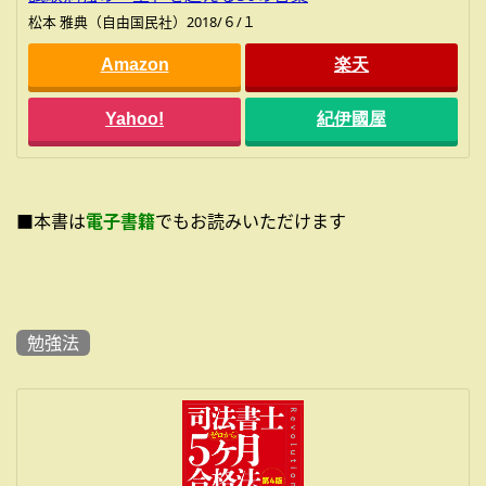
松本 雅典（自由国民社）2018/６/１
Amazon
楽天
Yahoo!
紀伊國屋
■本書は
電子書籍
でもお読みいただけます
勉強法