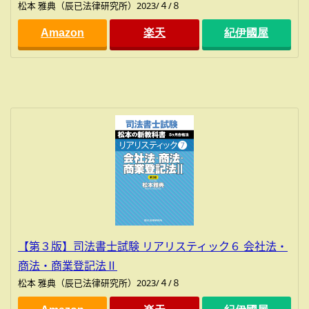
松本 雅典（辰已法律研究所）2023/４/８
Amazon
楽天
紀伊國屋
【第３版】司法書士試験 リアリスティック６ 会社法・
商法・商業登記法Ⅱ
松本 雅典（辰已法律研究所）2023/４/８