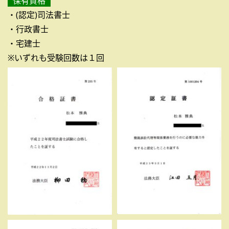
保有資格
・(認定)司法書士
・行政書士
・宅建士
※いずれも受験回数は１回