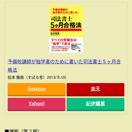
予備校講師が独学者のために書いた司法書士５ヶ月合
格法
松本 雅典（すばる舎）2013/８/20
Amazon
楽天
Yahoo!
紀伊國屋
■増刷（第２刷）