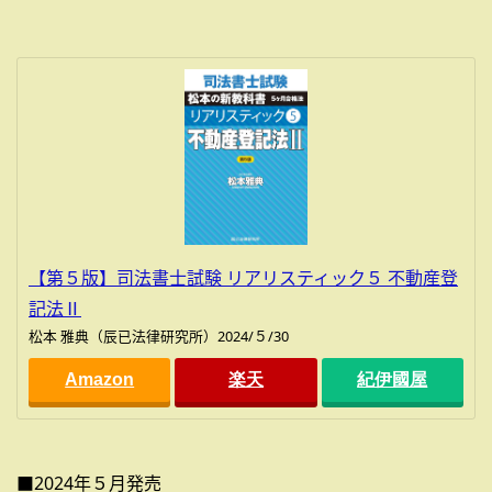
【第５版】司法書士試験 リアリスティック５ 不動産登
記法Ⅱ
松本 雅典（辰已法律研究所）2024/５/30
Amazon
楽天
紀伊國屋
■2024年５月発売