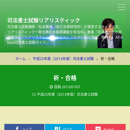
司法書士試験リアリスティック
司法書士試験講師／松本雅典（辰已法律研究所）が運営するサイトです。
リアリスティック一発合格松本基礎講座を担当中。著書『司法書士５ヶ月
合格法』『リアリスティックテキスト』『スマートリアリ』等19冊。All A
bout司法書士試験ガイド。
ホーム
›
平成25年度（2013年度）司法書士試験
›
祈・合格
祈・合格
投稿
2013/07/07
平成25年度（2013年度）司法書士試験
シェア
はてな
Pocket