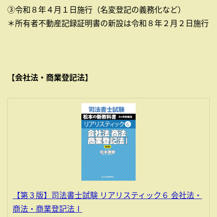
③令和８年４月１日施行（名変登記の義務化など）
＊所有者不動産記録証明書の新設は令和８年２月２日施行
【会社法・商業登記法】
【第３版】司法書士試験 リアリスティック６ 会社法・
商法・商業登記法Ⅰ