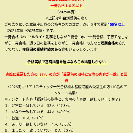
一発合格１０名以上
（2025年度）
※上記は科目別受講を除く
ご報告を頂いた本講座出身の合格者の方の数は、直近５年で累計
100名以上
（2021年度～2025年度）です。
一発合格
（ex. フルタイム勤務をしながら総合13位で一発合格、子育てをしな
がら一発合格、週６日の勤務をしながら一発合格）の方など
短期合格の方
だ
けでなく、
複数回の受験経験のある方
もいらっしゃいます。
合格実績で基礎講座を選ぶならこの講座しかない
実際に受講した方の
87％
の方が「受講前の期待と実際の内容が一致」と回
答
（2026向けリアリスティック一発合格松本基礎講座の受講生の方110名のア
ンケート結果）
＊アンケート内容「受講前の期待と、実際の内容は一致していますか？」
１．非常に一致している 52人（47.3％）
２．かなり一致している 44人（40.0％）
３．普通 10人（9.1％）
４．あまり一致していない ４人（3.6％）
５．まったく一致していない ０人（０％）