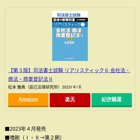
【第３版】司法書士試験 リアリスティック６ 会社法・
商法・商業登記法Ⅱ
松本 雅典（辰已法律研究所）2023/４/８
Amazon
楽天
紀伊國屋
■2023年４月発売
■増刷（Ⅰ・Ⅱ→第２刷）