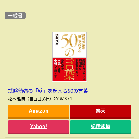
一般書
試験勉強の「壁」を超える50の言葉
松本 雅典（自由国民社）2018/６/１
Amazon
楽天
Yahoo!
紀伊國屋