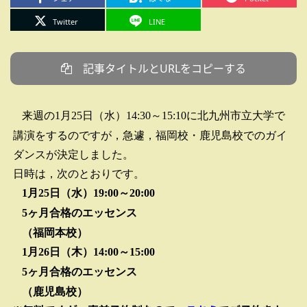
Twitter
LINE
記事タイトルとURLをコピーする
来週の
月
日（水）
～
に北九州市立大学で
1
25
14:30
15:10
講演をするのですが，急遽，福岡校・鹿児島校でのガイ
ダンスが決定しました。
日時は，次のとおりです。
月
日（水）
～
1
25
19:00
20:00
ヶ月合格のエッセンス
5
（福岡本校）
月
日（木）
～
1
26
14:00
15:00
ヶ月合格のエッセンス
5
（鹿児島校）