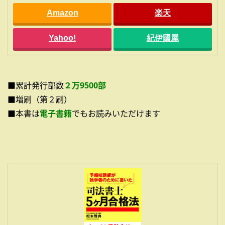
Amazon
楽天
Yahoo!
紀伊國屋
■累計発行部数
２万9500部
■増刷（第２刷）
■本書は
電子書籍
でもお読みいただけます