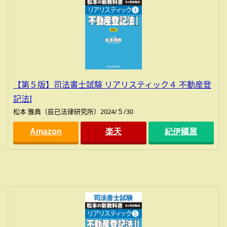
【第５版】司法書士試験 リアリスティック４ 不動産登
記法I
松本 雅典（辰已法律研究所）2024/５/30
Amazon
楽天
紀伊國屋