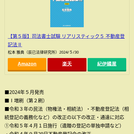
【第５版】司法書士試験 リアリスティック５ 不動産登
記法Ⅱ
松本 雅典（辰已法律研究所）2024/５/30
Amazon
楽天
紀伊國屋
■2024年５月発売
■Ⅰ増刷（第２刷）
■令和３年の民法（物権法・相続法）・不動産登記法（相
続登記の義務化など）の改正の以下の改正・通達に対応
①令和５年４月１日施行（遺贈の登記の単独申請など）