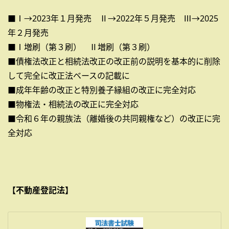
■Ⅰ→2023年１月発売 Ⅱ→2022年５月発売 Ⅲ→2025
年２月発売
■Ⅰ増刷（第３刷） Ⅱ増刷（第３刷）
■債権法改正と相続法改正の改正前の説明を基本的に削除
して完全に改正法ベースの記載に
■成年年齢の改正と特別養子縁組の改正に完全対応
■物権法・相続法の改正に完全対応
■令和６年の親族法（離婚後の共同親権など）の改正に完
全対応
【不動産登記法】