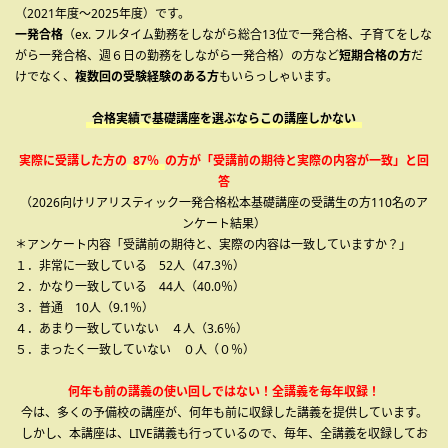
（2021年度～2025年度）です。
一発合格
（ex. フルタイム勤務をしながら総合13位で一発合格、子育てをしな
がら一発合格、週６日の勤務をしながら一発合格）の方など
短期合格の方
だ
けでなく、
複数回の受験経験のある方
もいらっしゃいます。
合格実績で基礎講座を選ぶならこの講座しかない
実際に受講した方の
87％
の方が「受講前の期待と実際の内容が一致」と回
答
（2026向けリアリスティック一発合格松本基礎講座の受講生の方110名のア
ンケート結果）
＊アンケート内容「受講前の期待と、実際の内容は一致していますか？」
１．非常に一致している 52人（47.3％）
２．かなり一致している 44人（40.0％）
３．普通 10人（9.1％）
４．あまり一致していない ４人（3.6％）
５．まったく一致していない ０人（０％）
何年も前の講義の使い回しではない！全講義を毎年収録！
今は、多くの予備校の講座が、何年も前に収録した講義を提供しています。
しかし、本講座は、LIVE講義も行っているので、毎年、全講義を収録してお