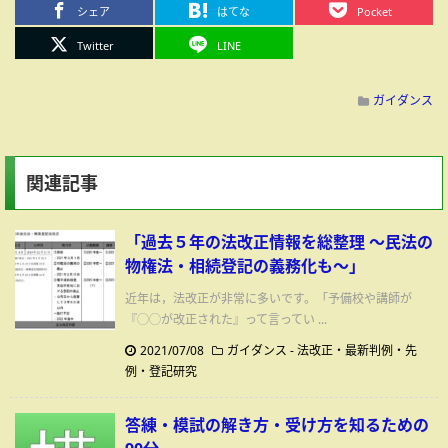
シェア
はてな
Pocket
Twitter
LINE
ガイダンス
関連記事
「過去５年の法改正情報を総整理 ～民法の
物権法・相続登記の義務化も～」
近年は，法改正が非常に多いです。「予備校や講師が
『◯◯が改正された』って言ってい ...
2021/07/08
ガイダンス
-
法改正・最新判例・先
例・登記研究
答練・模試の解き方・受け方を知るための