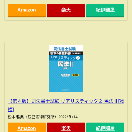
Amazon
楽天
紀伊國屋
【第４版】司法書士試験 リアリスティック２ 民法Ⅱ[物
権]
松本 雅典（辰已法律研究所）2022/５/14
Amazon
楽天
紀伊國屋