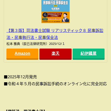
【第３版】司法書士試験 リアリスティック８ 民事訴訟
法・民事執行法・民事保全法
松本 雅典（辰已法律研究所）2025/12/１
Amazon
楽天
紀伊國屋
■2025年12月発売
■令和４年５月の民事訴訟手続のオンライン化に完全対応