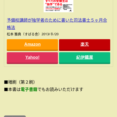
予備校講師が独学者のために書いた司法書士５ヶ月合
格法
松本 雅典（すばる舎）2013/８/20
Amazon
楽天
Yahoo!
紀伊國屋
■増刷（第２刷）
■本書は
電子書籍
でもお読みいただけます