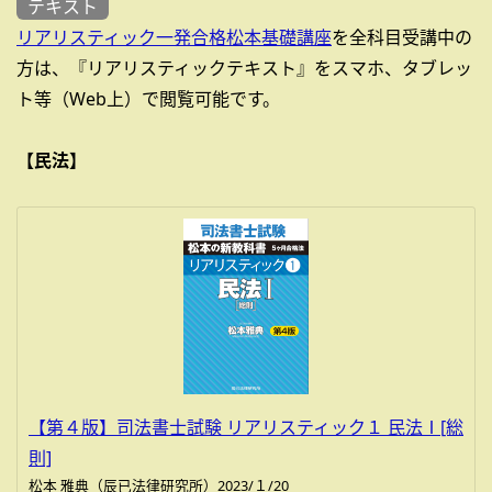
テキスト
リアリスティック一発合格松本基礎講座
を全科目受講中の
方は、『リアリスティックテキスト』をスマホ、タブレッ
ト等（Web上）で閲覧可能です。
【民法】
【第４版】司法書士試験 リアリスティック１ 民法Ⅰ[総
則]
松本 雅典（辰已法律研究所）2023/１/20