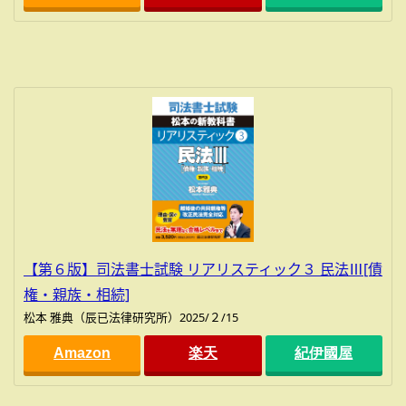
【第６版】司法書士試験 リアリスティック３ 民法Ⅲ[債
権・親族・相続]
松本 雅典（辰已法律研究所）2025/２/15
Amazon
楽天
紀伊國屋