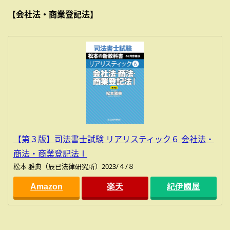
【会社法・商業登記法】
【第３版】司法書士試験 リアリスティック６ 会社法・
商法・商業登記法Ⅰ
松本 雅典（辰已法律研究所）2023/４/８
Amazon
楽天
紀伊國屋