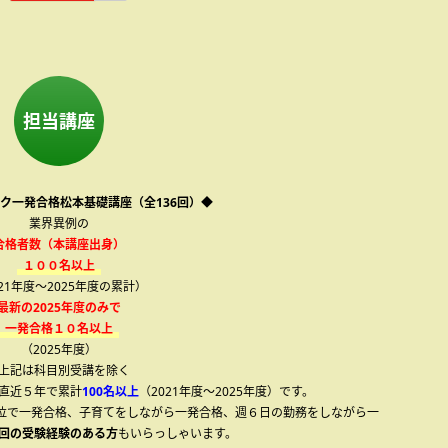
担当講座
ク一発合格松本基礎講座（全136回）◆
業界異例の
合格者数（本講座出身）
１００名以上
021年度～2025年度の累計）
最新の2025年度のみで
一発合格１０名以上
（2025年度）
上記は科目別受講を除く
直近５年で累計
100名以上
（2021年度～2025年度）です。
13位で一発合格、子育てをしながら一発合格、週６日の勤務をしながら一
回の受験経験のある方
もいらっしゃいます。