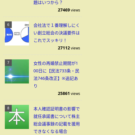
題はいつから？
27469
views
会社法で１番理解しにく
い創立総会の決議要件は
これでスッキリ！
27112
views
女性の再婚禁止期間が1
00日に【民法733条・民
法746条改正】※追記あ
り
25861
views
本人確認証明書の影響で
就任承諾書について株主
総会議事録の記載を援用
できなくなる場合