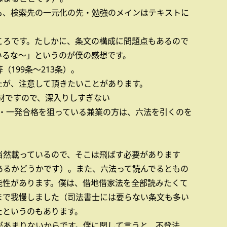
も、検索先の一元化の先・勉強のメインはテキストに
ころです。たしかに、条文の構成に問題点もあるので
いるな～」というのが僕の感想です。
199条～213条）。
たが、注意して頂きたいことがあります。
材ですので、深入りしすぎない
方・一発合格を狙っている兼業の方は、六法を引くのを
当然載っているので、そこは飛ばす必要があります
あるかどうかです）。また、六法って読んでるともの
能性があります。僕は、借地借家法を全部読みたくて
まで我慢しました（司法書士には要らない条文も多い
たというのもあります。
があまりないからです。僕に関して言うと、不登法、