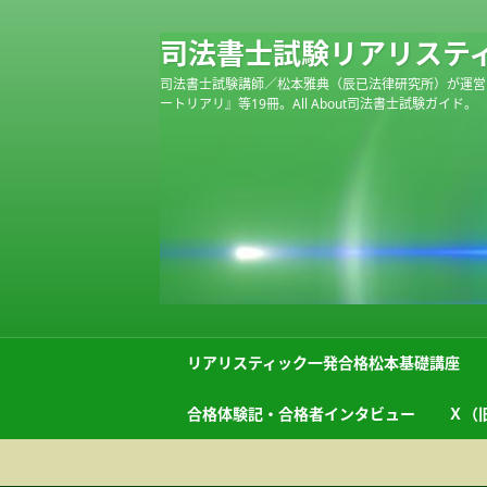
司法書士試験リアリステ
司法書士試験講師／松本雅典（辰已法律研究所）が運営
ートリアリ』等19冊。All About司法書士試験ガイド。
リアリスティック一発合格松本基礎講座
合格体験記・合格者インタビュー
Ｘ（旧