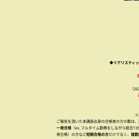
◆リアリスティッ
（2
※
ご報告を頂いた本講座出身の合格者の方の数は、
一発合格
（ex. フルタイム勤務をしながら総合
発合格）の方など
短期合格の方
だけでなく、
複数