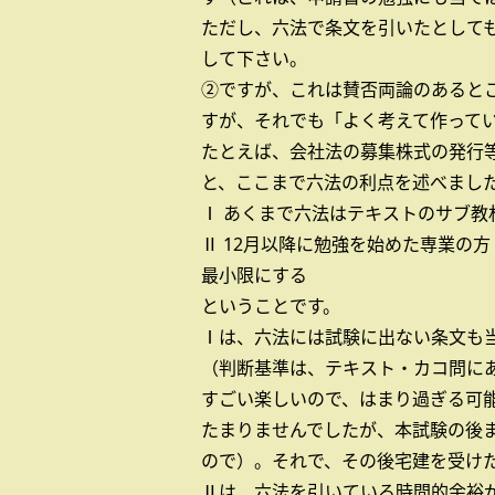
ただし、六法で条文を引いたとして
して下さい。
②ですが、これは賛否両論のあると
すが、それでも「よく考えて作って
たとえば、会社法の募集株式の発行等（
と、ここまで六法の利点を述べまし
Ⅰ あくまで六法はテキストのサブ教
Ⅱ 12月以降に勉強を始めた専業の
最小限にする
ということです。
Ⅰは、六法には試験に出ない条文も
（判断基準は、テキスト・カコ問に
すごい楽しいので、はまり過ぎる可
たまりませんでしたが、本試験の後
ので）。それで、その後宅建を受け
Ⅱは、六法を引いている時間的余裕