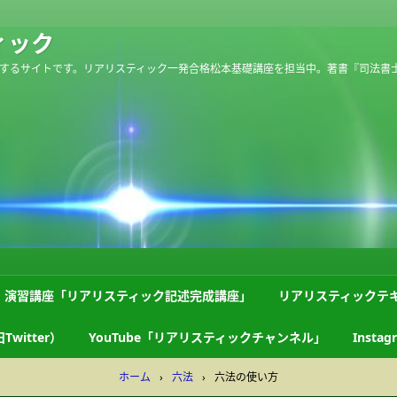
ィック
するサイトです。リアリスティック一発合格松本基礎講座を担当中。著書『司法書
演習講座「リアリスティック記述完成講座」
リアリスティックテ
Twitter）
YouTube「リアリスティックチャンネル」
Instag
ホーム
›
六法
›
六法の使い方