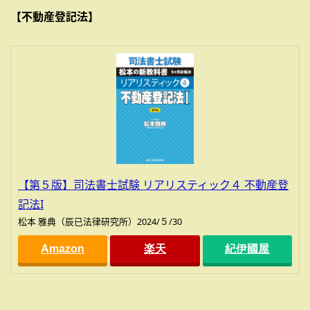
【不動産登記法】
【第５版】司法書士試験 リアリスティック４ 不動産登
記法I
松本 雅典（辰已法律研究所）2024/５/30
Amazon
楽天
紀伊國屋