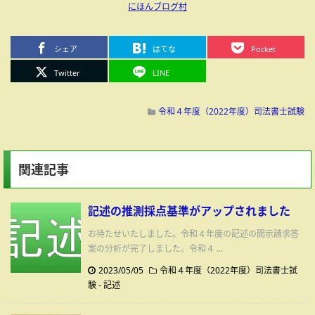
にほんブログ村
シェア
はてな
Pocket
Twitter
LINE
令和４年度（2022年度）司法書士試験
関連記事
記述の推測採点基準がアップされました
お待たせいたしました。令和４年度の記述の開示請求答
案の分析が完了しました。令和４ ...
2023/05/05
令和４年度（2022年度）司法書士試
験
-
記述