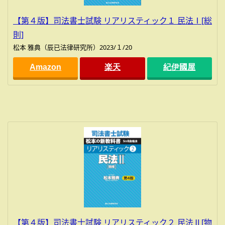
【第４版】司法書士試験 リアリスティック１ 民法Ⅰ[総
則]
松本 雅典（辰已法律研究所）2023/１/20
Amazon
楽天
紀伊國屋
【第４版】司法書士試験 リアリスティック２ 民法Ⅱ[物