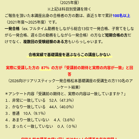
（2025年度）
※上記は科目別受講を除く
ご報告を頂いた本講座出身の合格者の方の数は、直近５年で累計
100名以上
（2021年度～2025年度）です。
一発合格
（ex. フルタイム勤務をしながら総合13位で一発合格、子育てをしな
がら一発合格、週６日の勤務をしながら一発合格）の方など
短期合格の方
だ
けでなく、
複数回の受験経験のある方
もいらっしゃいます。
合格実績で基礎講座を選ぶならこの講座しかない
実際に受講した方の
87％
の方が「受講前の期待と実際の内容が一致」と回
答
（2026向けリアリスティック一発合格松本基礎講座の受講生の方110名のア
ンケート結果）
＊アンケート内容「受講前の期待と、実際の内容は一致していますか？」
１．非常に一致している 52人（47.3％）
２．かなり一致している 44人（40.0％）
３．普通 10人（9.1％）
４．あまり一致していない ４人（3.6％）
５．まったく一致していない ０人（０％）