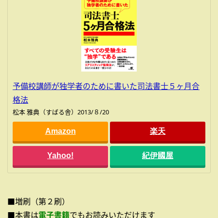
予備校講師が独学者のために書いた司法書士５ヶ月合
格法
松本 雅典（すばる舎）2013/８/20
Amazon
楽天
Yahoo!
紀伊國屋
■増刷（第２刷）
■本書は
電子書籍
でもお読みいただけます