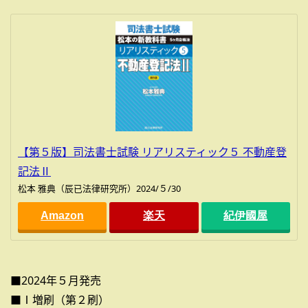
【第５版】司法書士試験 リアリスティック５ 不動産登
記法Ⅱ
松本 雅典（辰已法律研究所）2024/５/30
Amazon
楽天
紀伊國屋
■2024年５月発売
■Ⅰ増刷（第２刷）