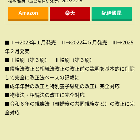
松本 雅典（辰已法律研究所）2025/２/15
Amazon
楽天
紀伊國屋
■Ⅰ→2023年１月発売 Ⅱ→2022年５月発売 Ⅲ→2025
年２月発売
■Ⅰ増刷（第３刷） Ⅱ増刷（第３刷）
■債権法改正と相続法改正の改正前の説明を基本的に削除
して完全に改正法ベースの記載に
■成年年齢の改正と特別養子縁組の改正に完全対応
■物権法・相続法の改正に完全対応
■令和６年の親族法（離婚後の共同親権など）の改正に完
全対応