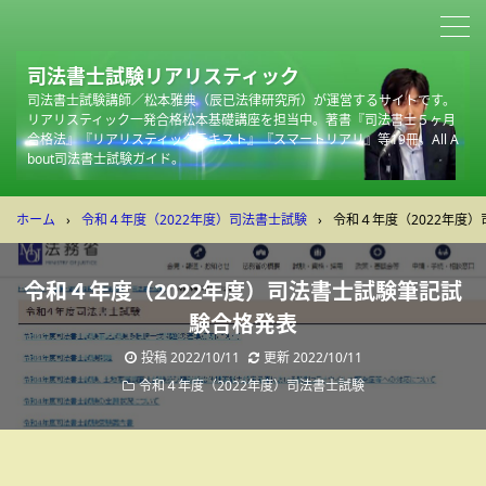
司法書士試験リアリスティック
司法書士試験講師／松本雅典（辰已法律研究所）が運営するサイトです。
リアリスティック一発合格松本基礎講座を担当中。著書『司法書士５ヶ月
合格法』『リアリスティックテキスト』『スマートリアリ』等19冊。All A
bout司法書士試験ガイド。
ホーム
›
令和４年度（2022年度）司法書士試験
›
令和４年度（2022年度
令和４年度（2022年度）司法書士試験筆記試
験合格発表
投稿
2022/10/11
更新
2022/10/11
令和４年度（2022年度）司法書士試験