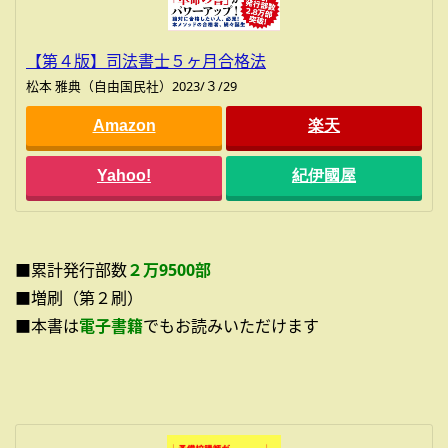
【第４版】司法書士５ヶ月合格法
松本 雅典（自由国民社）2023/３/29
Amazon
楽天
Yahoo!
紀伊國屋
■累計発行部数
２万9500部
■増刷（第２刷）
■本書は
電子書籍
でもお読みいただけます