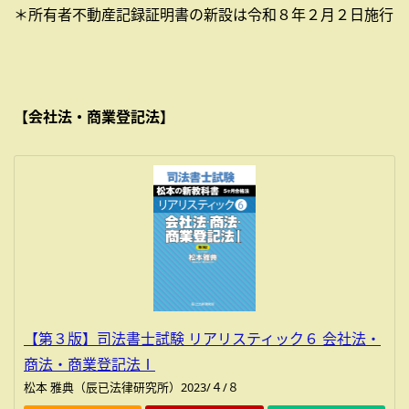
＊所有者不動産記録証明書の新設は令和８年２月２日施行
【会社法・商業登記法】
【第３版】司法書士試験 リアリスティック６ 会社法・
商法・商業登記法Ⅰ
松本 雅典（辰已法律研究所）2023/４/８