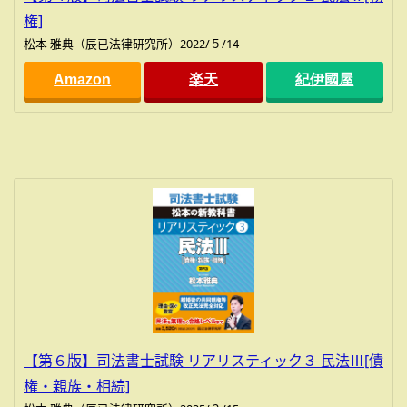
権]
松本 雅典（辰已法律研究所）2022/５/14
Amazon
楽天
紀伊國屋
【第６版】司法書士試験 リアリスティック３ 民法Ⅲ[債
権・親族・相続]