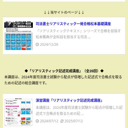
↓↓当サイトのページ↓↓
司法書士リアリスティック一発合格松本基礎講座
『リアリスティックテキスト』シリーズで合格を目指す
松本雅典が全科目を担当する司法 ...
2024/12/26
◆「リアリスティック記述完成講座」（全20回）◆
本講座は、2024年度司法書士試験から配点が倍増した記述式で合格点を取る
ための記述の総合講座です。
演習講座「リアリスティック記述完成講座」
本講座は、2024年度司法書士試験から配点が倍増した記
述式で合格点を取るための記 ...
2024/07/12
2025/07/12