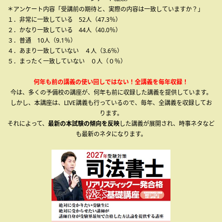
＊アンケート内容「受講前の期待と、実際の内容は一致していますか？」
１．非常に一致している 52人（47.3％）
２．かなり一致している 44人（40.0％）
３．普通 10人（9.1％）
４．あまり一致していない ４人（3.6％）
５．まったく一致していない ０人（０％）
何年も前の講義の使い回しではない！全講義を毎年収録！
今は、多くの予備校の講座が、何年も前に収録した講義を提供しています。
しかし、本講座は、LIVE講義も行っているので、毎年、全講義を収録してお
ります。
それによって、
最新の本試験の傾向を反映
した講義が展開され、時事ネタなど
も最新のネタになります。