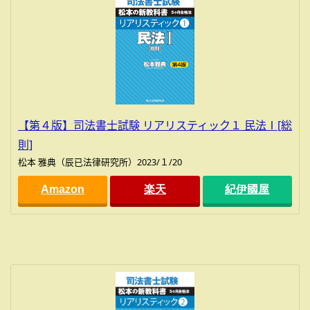
【第４版】司法書士試験 リアリスティック１ 民法Ⅰ[総
則]
松本 雅典（辰已法律研究所）2023/１/20
Amazon
楽天
紀伊國屋