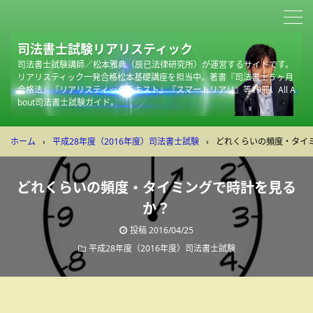
司法書士試験リアリスティック
司法書士試験講師／松本雅典（辰已法律研究所）が運営するサイトです。
リアリスティック一発合格松本基礎講座を担当中。著書『司法書士５ヶ月
合格法』『リアリスティックテキスト』『スマートリアリ』等19冊。All A
bout司法書士試験ガイド。
ホーム
›
平成28年度（2016年度）司法書士試験
›
どれくらいの頻度・タイ
どれくらいの頻度・タイミングで時計を見る
か？
投稿
2016/04/25
平成28年度（2016年度）司法書士試験