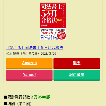
【第４版】司法書士５ヶ月合格法
松本 雅典（自由国民社）2023/３/29
Amazon
楽天
Yahoo!
紀伊國屋
■累計発行部数
２万9500部
■増刷（第２刷）