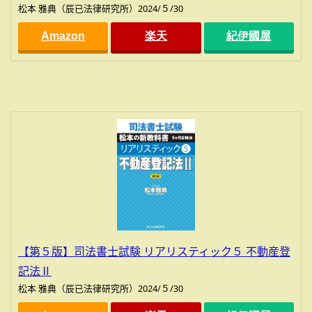
松本 雅典（辰已法律研究所）2024/５/30
Amazon
楽天
紀伊國屋
【第５版】司法書士試験 リアリスティック５ 不動産登
記法Ⅱ
松本 雅典（辰已法律研究所）2024/５/30