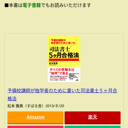
■本書は
電子書籍
でもお読みいただけます
予備校講師が独学者のために書いた司法書士５ヶ月合
格法
松本 雅典（すばる舎）2013/８/20
Amazon
楽天