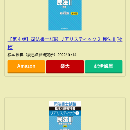
【第４版】司法書士試験 リアリスティック２ 民法Ⅱ[物
権]
松本 雅典（辰已法律研究所）2022/５/14
Amazon
楽天
紀伊國屋