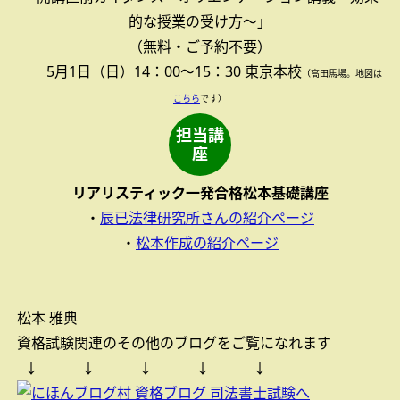
的な授業の受け方～」
（無料・ご予約不要）
5月1日（日）14：00～15：30
東京本校
（高田馬場。地図は
こちら
です）
担当講
座
リアリスティック一発合格松本基礎講座
・
辰已法律研究所さんの紹介ページ
・
松本作成の紹介ページ
松本 雅典
資格試験関連のその他のブログをご覧になれます
↓ ↓ ↓ ↓ ↓