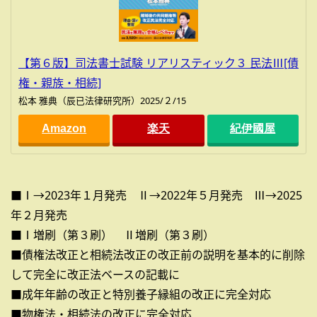
【第６版】司法書士試験 リアリスティック３ 民法Ⅲ[債
権・親族・相続]
松本 雅典（辰已法律研究所）2025/２/15
Amazon
楽天
紀伊國屋
■Ⅰ→2023年１月発売 Ⅱ→2022年５月発売 Ⅲ→2025
年２月発売
■Ⅰ増刷（第３刷） Ⅱ増刷（第３刷）
■債権法改正と相続法改正の改正前の説明を基本的に削除
して完全に改正法ベースの記載に
■成年年齢の改正と特別養子縁組の改正に完全対応
■物権法・相続法の改正に完全対応