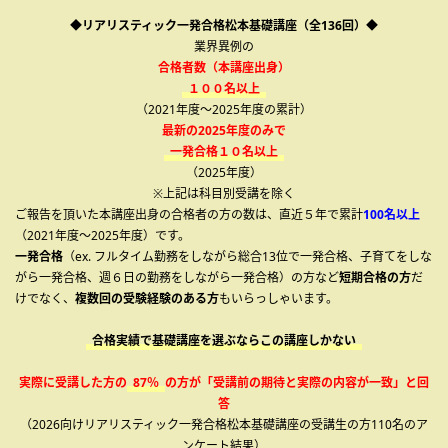
◆リアリスティック一発合格松本基礎講座（全136回）◆
業界異例の
合格者数（本講座出身）
１００名以上
（2021年度～2025年度の累計）
最新の2025年度のみで
一発合格１０名以上
（2025年度）
※上記は科目別受講を除く
ご報告を頂いた本講座出身の合格者の方の数は、直近５年で累計
100名以上
（2021年度～2025年度）です。
一発合格
（ex. フルタイム勤務をしながら総合13位で一発合格、子育てをしな
がら一発合格、週６日の勤務をしながら一発合格）の方など
短期合格の方
だ
けでなく、
複数回の受験経験のある方
もいらっしゃいます。
合格実績で基礎講座を選ぶならこの講座しかない
実際に受講した方の
87％
の方が「受講前の期待と実際の内容が一致」と回
答
（2026向けリアリスティック一発合格松本基礎講座の受講生の方110名のア
ンケート結果）