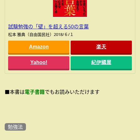
試験勉強の「壁」を超える50の言葉
松本 雅典（自由国民社）2018/６/１
Amazon
楽天
Yahoo!
紀伊國屋
■本書は
電子書籍
でもお読みいただけます
勉強法