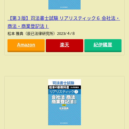
【第３版】司法書士試験 リアリスティック６ 会社法・
商法・商業登記法Ⅰ
松本 雅典（辰已法律研究所）2023/４/８
Amazon
楽天
紀伊國屋