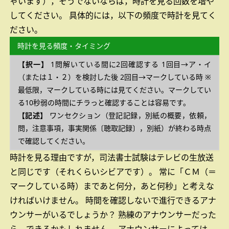
ゃいます），そうでないならば，時計を見る回数を増や
してください。
具体的には，以下の頻度で時計を見てく
ださい。
時計を見る頻度・タイミング
【択一】
1問解いている間に2回確認する
1回目→ア・イ
（または１・２）を検討した後
2回目→マークしている時
※
最低限，マークしている時には見てください。マークしてい
る10秒弱の時間にチラっと確認することは容易です。
【記述】
ワンセクション（登記記録，別紙の概要，依頼，
問，注意事項，事実関係〔聴取記録〕，別紙）が終わる時点
で確認してください。
時計を見る理由ですが，司法書士試験はテレビの生放送
と同じです（それくらいシビアです）。
常に「ＣＭ（＝
マークしている時）まであと何分，あと何秒」と考えな
ければいけません。
時間を確認しないで進行できるアナ
ウンサーがいるでしょうか？
熟練のアナウンサーだった