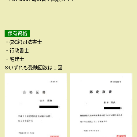
保有資格
・(認定)司法書士
・行政書士
・宅建士
※いずれも受験回数は１回