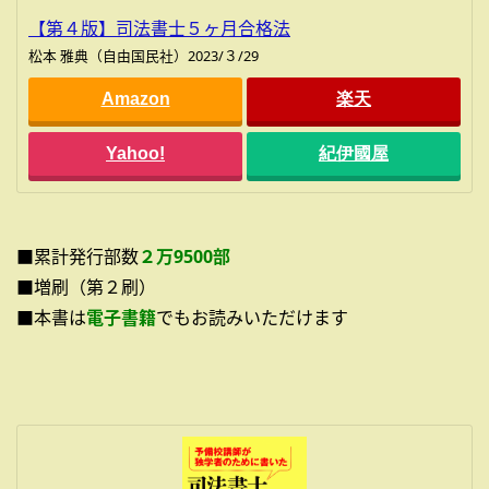
【第４版】司法書士５ヶ月合格法
松本 雅典（自由国民社）2023/３/29
Amazon
楽天
Yahoo!
紀伊國屋
■累計発行部数
２万9500部
■増刷（第２刷）
■本書は
電子書籍
でもお読みいただけます