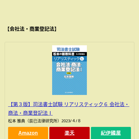
【会社法・商業登記法】
【第３版】司法書士試験 リアリスティック６ 会社法・
商法・商業登記法Ⅰ
松本 雅典（辰已法律研究所）2023/４/８
Amazon
楽天
紀伊國屋