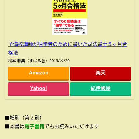
予備校講師が独学者のために書いた司法書士５ヶ月合
格法
松本 雅典（すばる舎）2013/８/20
Amazon
楽天
Yahoo!
紀伊國屋
■増刷（第２刷）
■本書は
電子書籍
でもお読みいただけます