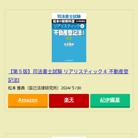
【第５版】司法書士試験 リアリスティック４ 不動産登
記法I
松本 雅典（辰已法律研究所）2024/５/30
Amazon
楽天
紀伊國屋