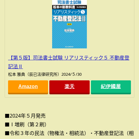
【第５版】司法書士試験 リアリスティック５ 不動産登
記法Ⅱ
松本 雅典（辰已法律研究所）2024/５/30
Amazon
楽天
紀伊國屋
■2024年５月発売
■Ⅰ増刷（第２刷）
■令和３年の民法（物権法・相続法）・不動産登記法（相