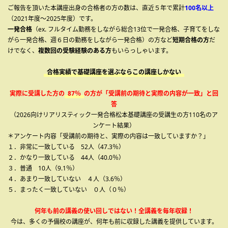
ご報告を頂いた本講座出身の合格者の方の数は、直近５年で累計
100名以上
（2021年度～2025年度）です。
一発合格
（ex. フルタイム勤務をしながら総合13位で一発合格、子育てをしな
がら一発合格、週６日の勤務をしながら一発合格）の方など
短期合格の方
だ
けでなく、
複数回の受験経験のある方
もいらっしゃいます。
合格実績で基礎講座を選ぶならこの講座しかない
実際に受講した方の
87％
の方が「受講前の期待と実際の内容が一致」と回
答
（2026向けリアリスティック一発合格松本基礎講座の受講生の方110名のア
ンケート結果）
＊アンケート内容「受講前の期待と、実際の内容は一致していますか？」
１．非常に一致している 52人（47.3％）
２．かなり一致している 44人（40.0％）
３．普通 10人（9.1％）
４．あまり一致していない ４人（3.6％）
５．まったく一致していない ０人（０％）
何年も前の講義の使い回しではない！全講義を毎年収録！
今は、多くの予備校の講座が、何年も前に収録した講義を提供しています。