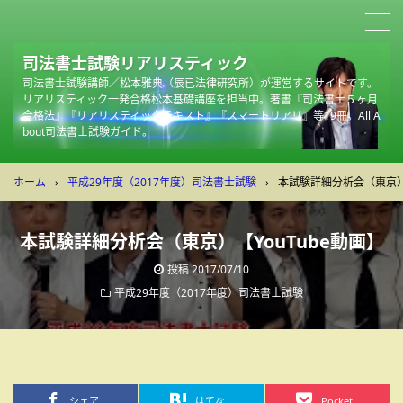
司法書士試験リアリスティック
司法書士試験講師／松本雅典（辰已法律研究所）が運営するサイトです。
リアリスティック一発合格松本基礎講座を担当中。著書『司法書士５ヶ月
合格法』『リアリスティックテキスト』『スマートリアリ』等19冊。All A
bout司法書士試験ガイド。
ホーム
›
平成29年度（2017年度）司法書士試験
›
本試験詳細分析会（東京）【
本試験詳細分析会（東京）【YouTube動画】
投稿
2017/07/10
平成29年度（2017年度）司法書士試験
シェア
はてな
Pocket