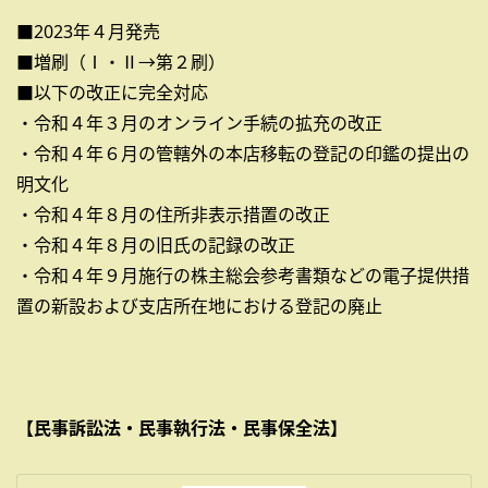
■2023年４月発売
■増刷（Ⅰ・Ⅱ→第２刷）
■以下の改正に完全対応
・令和４年３月のオンライン手続の拡充の改正
・令和４年６月の管轄外の本店移転の登記の印鑑の提出の
明文化
・令和４年８月の住所非表示措置の改正
・令和４年８月の旧氏の記録の改正
・令和４年９月施行の株主総会参考書類などの電子提供措
置の新設および支店所在地における登記の廃止
【民事訴訟法・民事執行法・民事保全法】