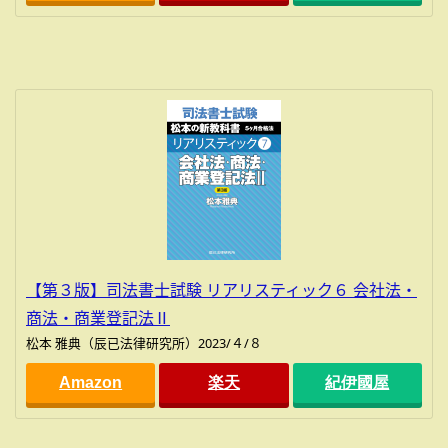
【第３版】司法書士試験 リアリスティック６ 会社法・
商法・商業登記法Ⅱ
松本 雅典（辰已法律研究所）2023/４/８
Amazon
楽天
紀伊國屋