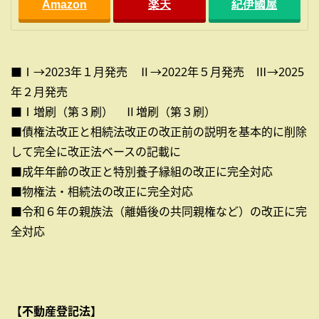
Amazon
楽天
紀伊國屋
■Ⅰ→2023年１月発売 Ⅱ→2022年５月発売 Ⅲ→2025
年２月発売
■Ⅰ増刷（第３刷） Ⅱ増刷（第３刷）
■債権法改正と相続法改正の改正前の説明を基本的に削除
して完全に改正法ベースの記載に
■成年年齢の改正と特別養子縁組の改正に完全対応
■物権法・相続法の改正に完全対応
■令和６年の親族法（離婚後の共同親権など）の改正に完
全対応
【不動産登記法】