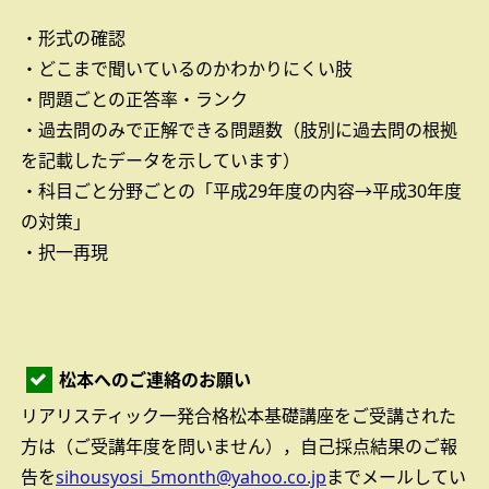
・形式の確認
・どこまで聞いているのかわかりにくい肢
・問題ごとの正答率・ランク
・過去問のみで正解できる問題数（肢別に過去問の根拠
を記載したデータを示しています）
・科目ごと分野ごとの「平成29年度の内容→平成30年度
の対策」
・択一再現
松本へのご連絡のお願い
リアリスティック一発合格松本基礎講座をご受講された
方は（ご受講年度を問いません），自己採点結果のご報
告を
sihousyosi_5month@yahoo.co.jp
までメールしてい