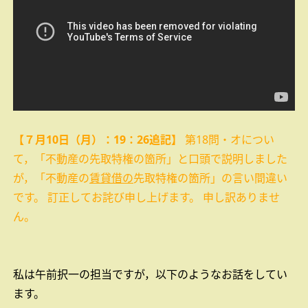
【７月10日（月）：19：26追記】
第18問・オについ
て，「不動産の先取特権の箇所」と口頭で説明しました
が，「不動産の
賃貸借の
先取特権の箇所」の言い間違い
です。
訂正してお詫び申し上げます。
申し訳ありませ
ん。
私は午前択一の担当ですが，以下のようなお話をしてい
ます。