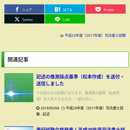
シェア
はてな
Pocket
Twitter
LINE
平成29年度（2017年度）司法書士試験
関連記事
記述の推測採点基準（松本作成）を送付・
送信しました
＊お知らせの記事になります。推測採点基準（松本作
成）を入手できる方は，一部の方に ...
2018/05/04
平成29年度（2017年度）司法書士試
験
-
記述
筆記試験合格発表！平成29年度司法書士試