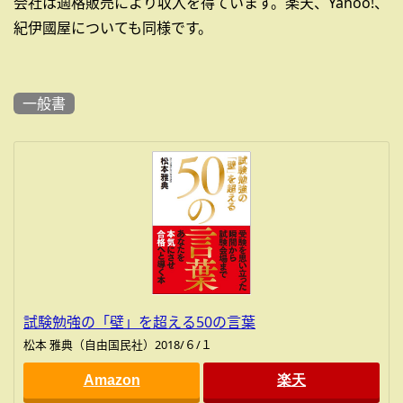
会社は適格販売により収入を得ています。楽天、Yahoo!、
紀伊國屋についても同様です。
一般書
試験勉強の「壁」を超える50の言葉
松本 雅典（自由国民社）2018/６/１
Amazon
楽天