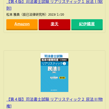
【第４版】司法書士試験 リアリスティック１ 民法Ⅰ[総
則]
松本 雅典（辰已法律研究所）2023/１/20
Amazon
楽天
紀伊國屋
【第４版】司法書士試験 リアリスティック２ 民法Ⅱ[物
権]