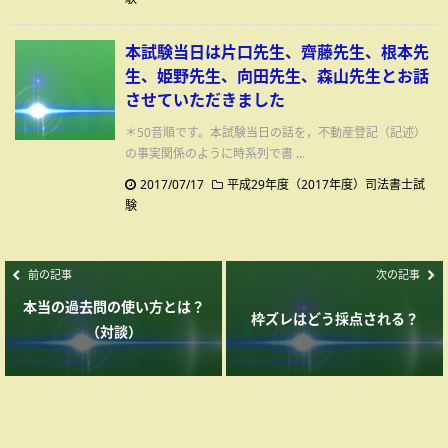
本試験当日は片口先生、齊藤先生、根本先
生、姫野先生、向田先生、森山先生とお話
させていただきました
＊50音順です。本試験当日の話を，不動産登記（記述）
の事実関係のように時系列で書 ...
2017/07/17
平成29年度（2017年度）司法書士試
験
前の記事
次の記事
本当の過去問の使い方とは？
枠ズレはどう採点される？
（対談）