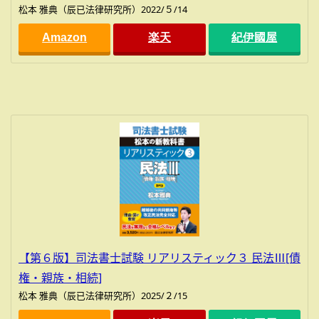
松本 雅典（辰已法律研究所）2022/５/14
Amazon
楽天
紀伊國屋
【第６版】司法書士試験 リアリスティック３ 民法Ⅲ[債
権・親族・相続]
松本 雅典（辰已法律研究所）2025/２/15