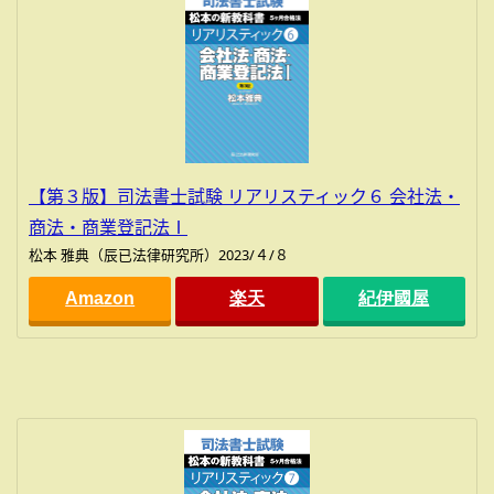
【第３版】司法書士試験 リアリスティック６ 会社法・
商法・商業登記法Ⅰ
松本 雅典（辰已法律研究所）2023/４/８
Amazon
楽天
紀伊國屋