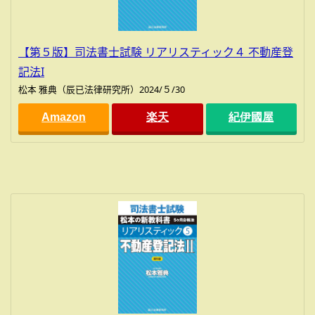
【第５版】司法書士試験 リアリスティック４ 不動産登
記法I
松本 雅典（辰已法律研究所）2024/５/30
Amazon
楽天
紀伊國屋