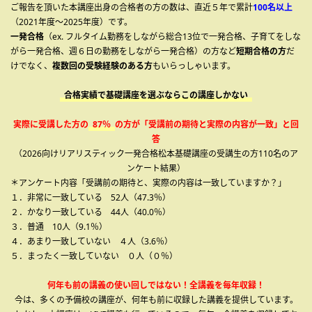
ご報告を頂いた本講座出身の合格者の方の数は、直近５年で累計
100名以上
（2021年度～2025年度）です。
一発合格
（ex. フルタイム勤務をしながら総合13位で一発合格、子育てをしな
がら一発合格、週６日の勤務をしながら一発合格）の方など
短期合格の方
だ
けでなく、
複数回の受験経験のある方
もいらっしゃいます。
合格実績で基礎講座を選ぶならこの講座しかない
実際に受講した方の
87％
の方が「受講前の期待と実際の内容が一致」と回
答
（2026向けリアリスティック一発合格松本基礎講座の受講生の方110名のア
ンケート結果）
＊アンケート内容「受講前の期待と、実際の内容は一致していますか？」
１．非常に一致している 52人（47.3％）
２．かなり一致している 44人（40.0％）
３．普通 10人（9.1％）
４．あまり一致していない ４人（3.6％）
５．まったく一致していない ０人（０％）
何年も前の講義の使い回しではない！全講義を毎年収録！
今は、多くの予備校の講座が、何年も前に収録した講義を提供しています。