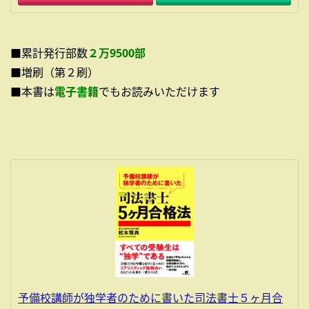
■累計発行部数
２万9500部
■増刷（第２刷）
■本書は
電子書籍
でもお読みいただけます
予備校講師が独学者のために書いた司法書士５ヶ月合