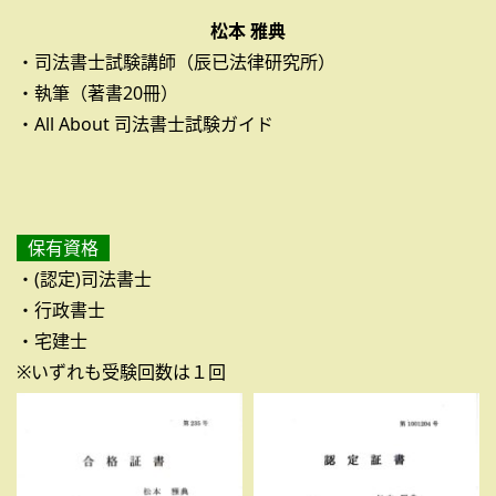
松本 雅典
・司法書士試験講師（辰已法律研究所）
・執筆（著書20冊）
・All About 司法書士試験ガイド
保有資格
・(認定)司法書士
・行政書士
・宅建士
※いずれも受験回数は１回