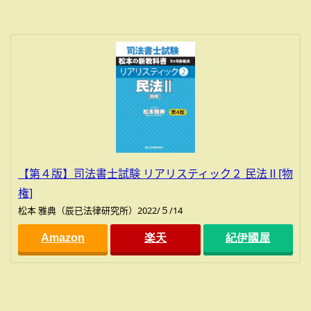
【第４版】司法書士試験 リアリスティック２ 民法Ⅱ[物
権]
松本 雅典（辰已法律研究所）2022/５/14
Amazon
楽天
紀伊國屋