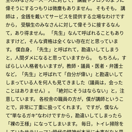
生のみなさん一人一人に対して，
講義やブログのように
偉そうにするつもりは微塵もありません。
そもそも，
講
師は ，金銭を戴いてサービスを提供する立場なわけです
から，
受験生のみなさんに対して偉そうに接するなん
て，あり得ません。
「先生」なんて呼ばれることもあり
ますけど，そんな資格は全くない存在だと思っていま
す。
僕自身，「先生」と呼ばれて，勘違いしてしまう
と，人間ダメになると思っていますから。
もちろん，す
ばらしい人格者もいますが，教師・議員・医者・弁護士
など，「先生」と呼ばれて「自分が偉い」と勘違いして
しまっている人を何人も見てきました（議員は，会った
ことはありません）。
「絶対にそうはならない」と，注
意しています。
各校舎の職員の方が，僕が講師というこ
とで，非常に丁重に扱ってくれます。
ですが，僕なん
て”単なるガキ”なわけですから，勘違いしてしまったら
「裸の王様」になってしまいます。
毎日，トイレ掃除を