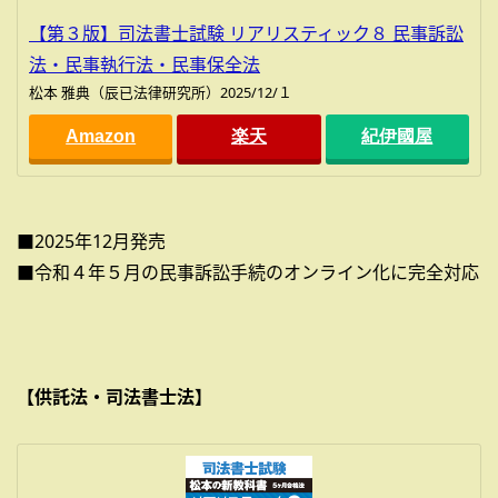
【第３版】司法書士試験 リアリスティック８ 民事訴訟
法・民事執行法・民事保全法
松本 雅典（辰已法律研究所）2025/12/１
Amazon
楽天
紀伊國屋
■2025年12月発売
■令和４年５月の民事訴訟手続のオンライン化に完全対応
【供託法・司法書士法】