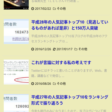
る福島先生（ＬＥＣさんで行政書 ...
2017/02/22
その他
平成28年の人気記事トップ10（見逃してい
るものがあれば是非）と150万人突破
平成28年の人気記事トップ10当ブログの平成28年のアク
セスランキングトップ10 ...
2016/12/26
2017/01/17
その他
これが言論に対する私の考えです
Twitterにはチラっと書いたことがありますが，Web，書
籍，講義などで発信し ...
2016/08/26
その他
平成27年の人気記事トップ10をランキング
形式で振り返ろう
今年も明日のみになりましたので，当ブログについて振