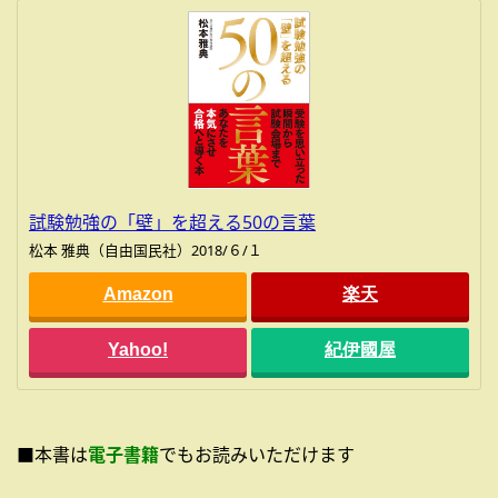
試験勉強の「壁」を超える50の言葉
松本 雅典（自由国民社）2018/６/１
Amazon
楽天
Yahoo!
紀伊國屋
■本書は
電子書籍
でもお読みいただけます