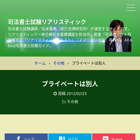
司法書士試験リアリスティック
司法書士試験講師／松本雅典（辰已法律研究所）が運営するサイトです。
リアリスティック一発合格松本基礎講座を担当中。著書『司法書士５ヶ月
合格法』『リアリスティックテキスト』『スマートリアリ』等19冊。All A
bout司法書士試験ガイド。
ホーム
›
その他
›
プライベートは別人
プライベートは別人
投稿
2012/02/23
その他
シェア
はてな
Pocket