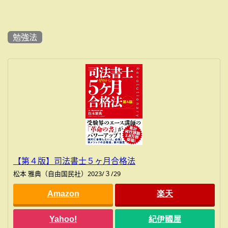
勉強法
【第４版】司法書士５ヶ月合格法
松本 雅典（自由国民社）2023/３/29
Amazon
楽天
Yahoo!
紀伊國屋