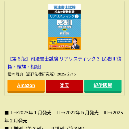
【第６版】司法書士試験 リアリスティック３ 民法Ⅲ[債
権・親族・相続]
松本 雅典（辰已法律研究所）2025/２/15
Amazon
楽天
紀伊國屋
■Ⅰ→2023年１月発売 Ⅱ→2022年５月発売 Ⅲ→2025
年２月発売
■Ⅰ増刷（第３刷） Ⅱ増刷（第３刷）