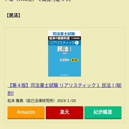
【民法】
【第４版】司法書士試験 リアリスティック１ 民法Ⅰ[総
則]
松本 雅典（辰已法律研究所）2023/１/20
Amazon
楽天
紀伊國屋