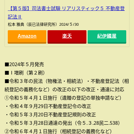
【第５版】司法書士試験 リアリスティック５ 不動産登
記法Ⅱ
松本 雅典（辰已法律研究所）2024/５/30
Amazon
楽天
紀伊國屋
■2024年５月発売
■Ⅰ増刷（第２刷）
■令和３年の民法（物権法・相続法）・不動産登記法（相
続登記の義務化など）の改正の以下の改正・通達に対応
①令和５年４月１日施行（遺贈の登記の単独申請など）
・令和４年９月29日不動産登記令の改正
・令和５年３月20日不動産登記規則の改正
・令和５年３月28日通達の発出（令５.３.28民二.538）
②令和６年４月１日施行（相続登記の義務化など）