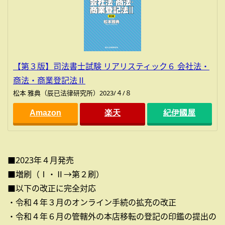
【第３版】司法書士試験 リアリスティック６ 会社法・
商法・商業登記法Ⅱ
松本 雅典（辰已法律研究所）2023/４/８
Amazon
楽天
紀伊國屋
■2023年４月発売
■増刷（Ⅰ・Ⅱ→第２刷）
■以下の改正に完全対応
・令和４年３月のオンライン手続の拡充の改正
・令和４年６月の管轄外の本店移転の登記の印鑑の提出の