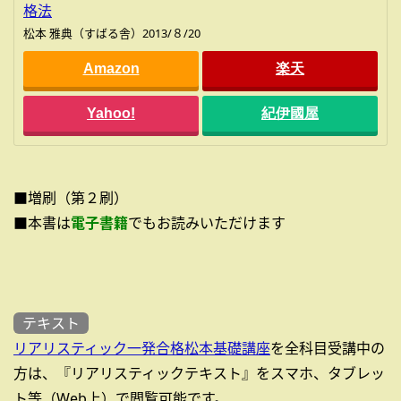
格法
松本 雅典（すばる舎）2013/８/20
Amazon
楽天
Yahoo!
紀伊國屋
■増刷（第２刷）
■本書は
電子書籍
でもお読みいただけます
テキスト
リアリスティック一発合格松本基礎講座
を全科目受講中の
方は、『リアリスティックテキスト』をスマホ、タブレッ
ト等（Web上）で閲覧可能です。