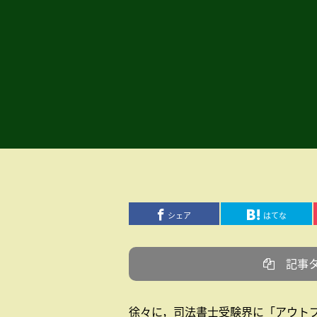
シェア
はてな
記事
徐々に，司法書士受験界に「アウト