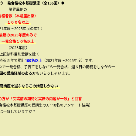
ク一発合格松本基礎講座（全136回）◆
業界異例の
合格者数（本講座出身）
１００名以上
021年度～2025年度の累計）
最新の2025年度のみで
一発合格１０名以上
（2025年度）
上記は科目別受講を除く
直近５年で累計
100名以上
（2021年度～2025年度）です。
13位で一発合格、子育てをしながら一発合格、週６日の勤務をしながら一
回の受験経験のある方
もいらっしゃいます。
礎講座を選ぶならこの講座しかない
の方が「受講前の期待と実際の内容が一致」と回答
発合格松本基礎講座の受講生の方110名のアンケート結果）
は一致していますか？」