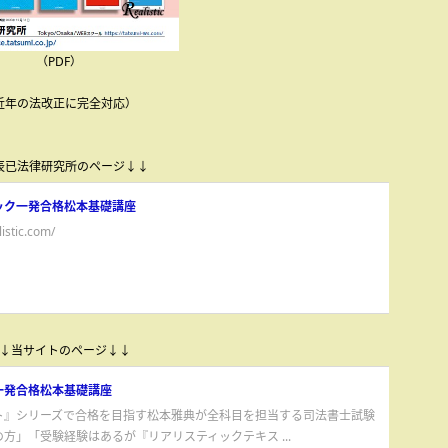
（PDF）
近年の法改正に完全対応）
辰已法律研究所のページ↓↓
ック一発合格松本基礎講座
istic.com/
↓当サイトのページ↓↓
一発合格松本基礎講座
ト』シリーズで合格を目指す松本雅典が全科目を担当する司法書士試験
方」「受験経験はあるが『リアリスティックテキス ...