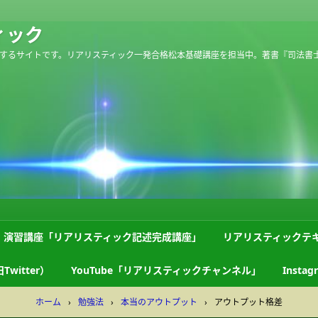
ィック
するサイトです。リアリスティック一発合格松本基礎講座を担当中。著書『司法書
演習講座「リアリスティック記述完成講座」
リアリスティックテ
Twitter）
YouTube「リアリスティックチャンネル」
Instag
ホーム
›
勉強法
›
本当のアウトプット
›
アウトプット格差