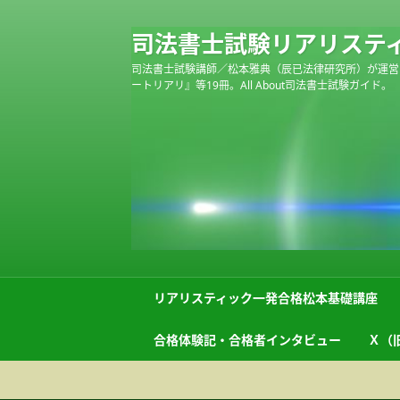
司法書士試験リアリステ
司法書士試験講師／松本雅典（辰已法律研究所）が運営
ートリアリ』等19冊。All About司法書士試験ガイド。
リアリスティック一発合格松本基礎講座
合格体験記・合格者インタビュー
Ｘ（旧