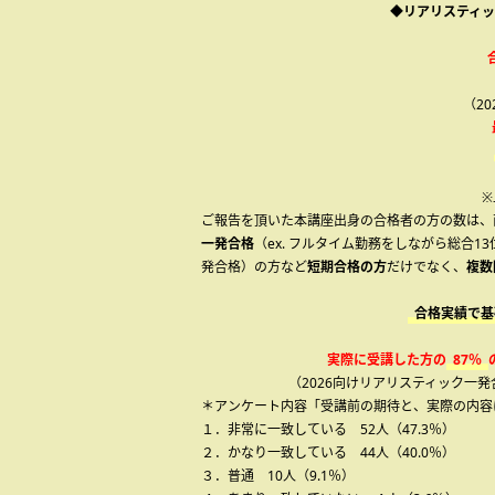
◆リアリスティッ
（2
※
ご報告を頂いた本講座出身の合格者の方の数は、
一発合格
（ex. フルタイム勤務をしながら総合
発合格）の方など
短期合格の方
だけでなく、
複数
合格実績で基
実際に受講した方の
87％
（2026向けリアリスティック一
＊アンケート内容「受講前の期待と、実際の内容
１．非常に一致している 52人（47.3％）
２．かなり一致している 44人（40.0％）
３．普通 10人（9.1％）