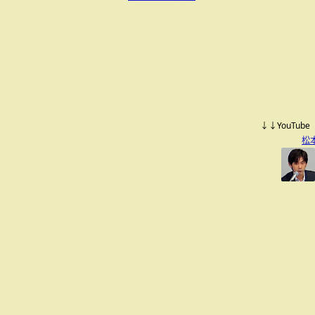
↓↓YouTu
松