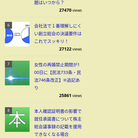
題はいつから？
27470
views
会社法で１番理解しにく
い創立総会の決議要件は
これでスッキリ！
27122
views
女性の再婚禁止期間が1
00日に【民法733条・民
法746条改正】※追記あ
り
25861
views
本人確認証明書の影響で
就任承諾書について株主
総会議事録の記載を援用
できなくなる場合