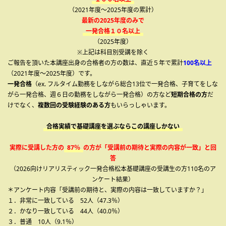
（2021年度～2025年度の累計）
最新の2025年度のみで
一発合格１０名以上
（2025年度）
※上記は科目別受講を除く
ご報告を頂いた本講座出身の合格者の方の数は、直近５年で累計
100名以上
（2021年度～2025年度）です。
一発合格
（ex. フルタイム勤務をしながら総合13位で一発合格、子育てをしな
がら一発合格、週６日の勤務をしながら一発合格）の方など
短期合格の方
だ
けでなく、
複数回の受験経験のある方
もいらっしゃいます。
合格実績で基礎講座を選ぶならこの講座しかない
実際に受講した方の
87％
の方が「受講前の期待と実際の内容が一致」と回
答
（2026向けリアリスティック一発合格松本基礎講座の受講生の方110名のア
ンケート結果）
＊アンケート内容「受講前の期待と、実際の内容は一致していますか？」
１．非常に一致している 52人（47.3％）
２．かなり一致している 44人（40.0％）
３．普通 10人（9.1％）