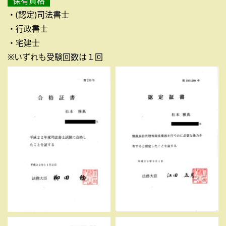
保有資格
・(認定)司法書士
・行政書士
・宅建士
※いずれも受験回数は１回