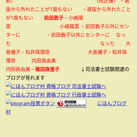
前） （改正後）
・選
抜から外れたことが1度もない ・選抜から外れたこと
が1度もない
前田敦子
・小嶋陽
菜 小嶋陽菜
・前田敦子以外にセン
ターに ・前田敦子以外にセンターに
なっ
た なった
大
島優子・松井珠理奈 大島優子・松井珠
理奈
内田眞由美
内田眞由美・
篠田麻里子
↓司法書士試験関連の
ブログが見れます
にほんブログ
村