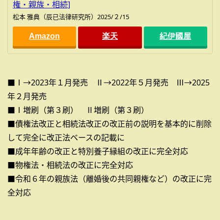
権・親族・相続]
松本 雅典（辰已法律研究所）2025/２/15
Amazon
楽天
紀伊國屋
■Ⅰ→2023年１月発売 Ⅱ→2022年５月発売 Ⅲ→2025
年２月発売
■Ⅰ増刷（第３刷） Ⅱ増刷（第３刷）
■債権法改正と相続法改正の改正前の説明を基本的に削除
して完全に改正法ベースの記載に
■成年年齢の改正と特別養子縁組の改正に完全対応
■物権法・相続法の改正に完全対応
■令和６年の親族法（離婚後の共同親権など）の改正に完
全対応