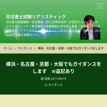
司法書士試験リアリスティック
司法書士試験講師／松本雅典（辰已法律研究所）が運営するサイトです。
リアリスティック一発合格松本基礎講座を担当中。著書『司法書士５ヶ月
合格法』『リアリスティックテキスト』『スマートリアリ』等19冊。All A
bout司法書士試験ガイド。
ホーム
›
ガイダンス
›
横浜・名古屋・京都・大阪でもガイダンスをします 
横浜・名古屋・京都・大阪でもガイダンスを
します ※追記あり
投稿
2011/09/19
ガイダンス