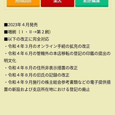
Amazon
楽天
紀伊國屋
■2023年４月発売
■増刷（Ⅰ・Ⅱ→第２刷）
■以下の改正に完全対応
・令和４年３月のオンライン手続の拡充の改正
・令和４年６月の管轄外の本店移転の登記の印鑑の提出の
明文化
・令和４年８月の住所非表示措置の改正
・令和４年８月の旧氏の記録の改正
・令和４年９月施行の株主総会参考書類などの電子提供措
置の新設および支店所在地における登記の廃止