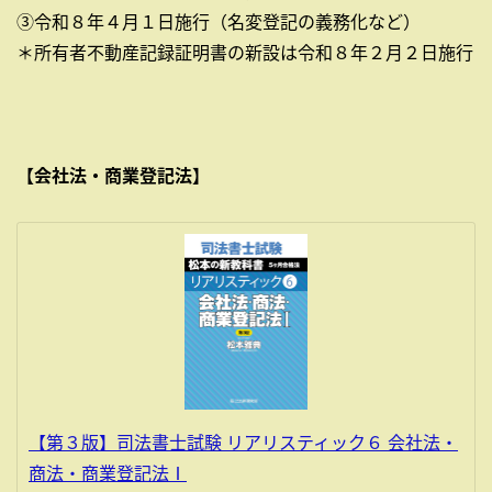
③令和８年４月１日施行（名変登記の義務化など）
＊所有者不動産記録証明書の新設は令和８年２月２日施行
【会社法・商業登記法】
【第３版】司法書士試験 リアリスティック６ 会社法・
商法・商業登記法Ⅰ