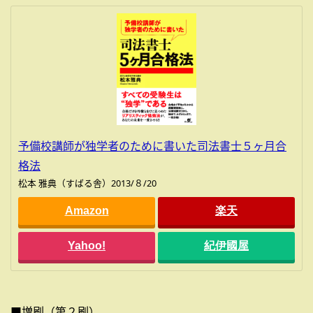
予備校講師が独学者のために書いた司法書士５ヶ月合
格法
松本 雅典（すばる舎）2013/８/20
Amazon
楽天
Yahoo!
紀伊國屋
■増刷（第２刷）