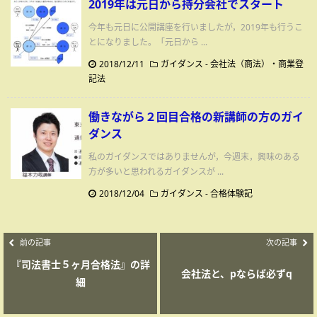
2019年は元日から持分会社でスタート
今年も元日に公開講座を行いましたが，2019年も行うこ
とになりました。「元日から ...
2018/12/11
ガイダンス
-
会社法（商法）・商業登
記法
働きながら２回目合格の新講師の方のガイ
ダンス
私のガイダンスではありませんが，今週末，興味のある
方が多いと思われるガイダンスが ...
2018/12/04
ガイダンス
-
合格体験記
前の記事
次の記事
『司法書士５ヶ月合格法』の詳
会社法と、pならば必ずq
細