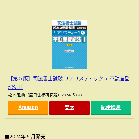
【第５版】司法書士試験 リアリスティック５ 不動産登
記法Ⅱ
松本 雅典（辰已法律研究所）2024/５/30
Amazon
楽天
紀伊國屋
■2024年５月発売