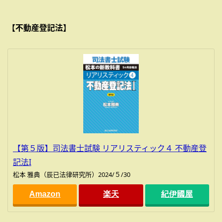
【不動産登記法】
【第５版】司法書士試験 リアリスティック４ 不動産登
記法I
松本 雅典（辰已法律研究所）2024/５/30
Amazon
楽天
紀伊國屋