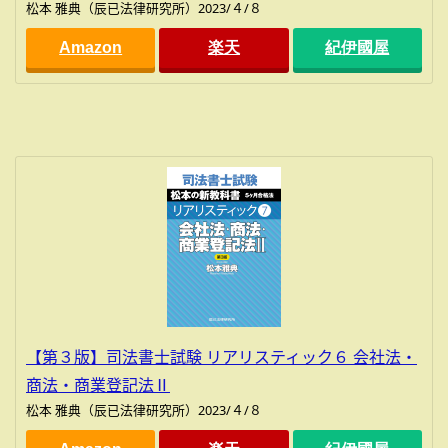
松本 雅典（辰已法律研究所）2023/４/８
Amazon
楽天
紀伊國屋
【第３版】司法書士試験 リアリスティック６ 会社法・
商法・商業登記法Ⅱ
松本 雅典（辰已法律研究所）2023/４/８