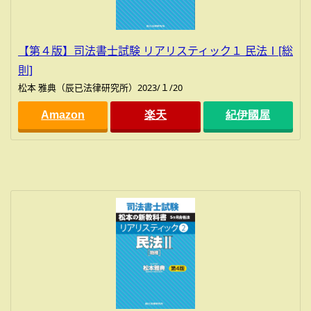
【第４版】司法書士試験 リアリスティック１ 民法Ⅰ[総
則]
松本 雅典（辰已法律研究所）2023/１/20
Amazon
楽天
紀伊國屋