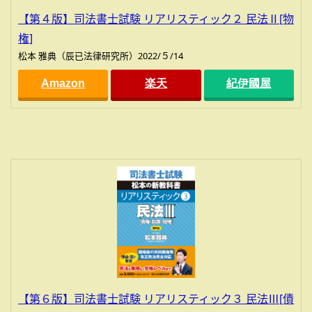
【第４版】司法書士試験 リアリスティック２ 民法Ⅱ[物
権]
松本 雅典（辰已法律研究所）2022/５/14
Amazon
楽天
紀伊國屋
【第６版】司法書士試験 リアリスティック３ 民法Ⅲ[債