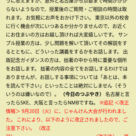
うに思えますが、意外と名古屋から京都まで時間がかか
らないようなので、授業後のご質問・ご相談の時間は取
れます。
お気軽にお声をおかけ下さい。
東京以外の校舎
に行く機会が次にいつあるか分かりませんので、お近く
にお住まいの方はお越し頂ければ大変嬉しいです。
サン
プル授業の方は、少し問題を解いて頂いてその解説をす
るとともに、どういった講義をするかをお話します。
出
版記念ガイダンスの方は、拙著の中から特に重要な個所
をお話します。
拙著の内容の全てをお話しするわけでは
ありませんが、お話しする事項については「あとは、本
を読んで下さい」といったことは絶対にしません（そう
いうのは嫌いなので）。
（今日のつぶやき）
名古屋と言
ったらSKE、大阪と言ったらNMBですね。
※追記
＜改正
情報＞
9月20日（火）に、じゃんけん大会が行われまし
た。
これにより、以下のように改正されましたので、ご
注意下さい。
（改正