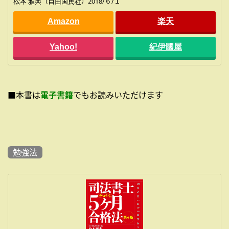
松本 雅典（自由国民社）2018/６/１
Amazon
楽天
Yahoo!
紀伊國屋
■本書は
電子書籍
でもお読みいただけます
勉強法