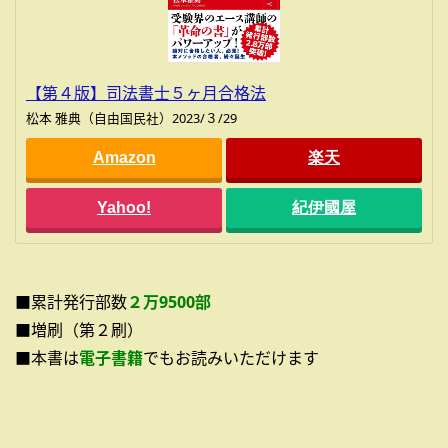
【第４版】司法書士５ヶ月合格法
松本 雅典（自由国民社）2023/３/29
Amazon
楽天
Yahoo!
紀伊國屋
■累計発行部数
２万9500部
■増刷（第２刷）
■本書は
電子書籍
でもお読みいただけます