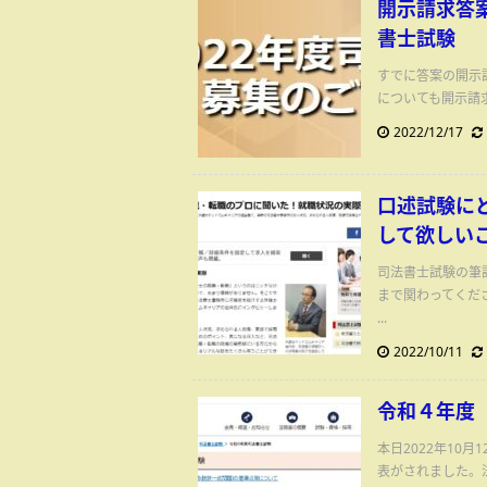
開示請求答
書士試験
すでに答案の開示
についても開示請求
2022/12/17
口述試験に
して欲しい
司法書士試験の筆
まで関わってくだ
...
2022/10/11
令和４年度（
本日2022年10
表がされました。法