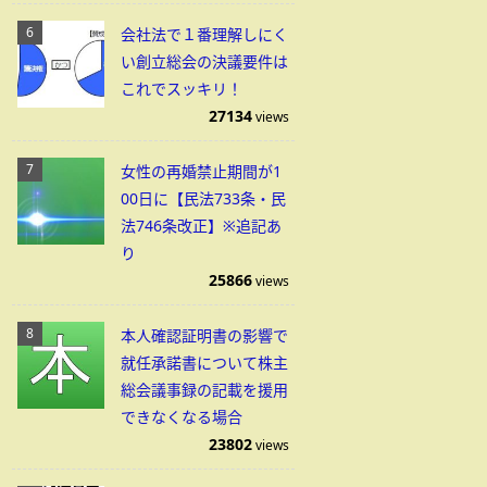
会社法で１番理解しにく
い創立総会の決議要件は
これでスッキリ！
27134
views
女性の再婚禁止期間が1
00日に【民法733条・民
法746条改正】※追記あ
り
25866
views
本人確認証明書の影響で
就任承諾書について株主
総会議事録の記載を援用
できなくなる場合
23802
views