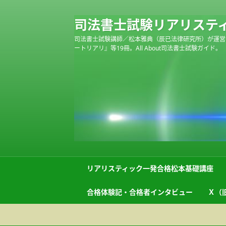
司法書士試験リアリステ
司法書士試験講師／松本雅典（辰已法律研究所）が運営
ートリアリ』等19冊。All About司法書士試験ガイド。
リアリスティック一発合格松本基礎講座
合格体験記・合格者インタビュー
Ｘ（旧