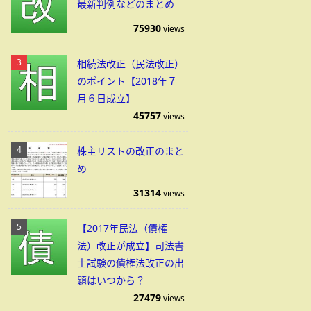
最新判例などのまとめ
75930
views
相続法改正（民法改正）
のポイント【2018年７
月６日成立】
45757
views
株主リストの改正のまと
め
31314
views
【2017年民法（債権
法）改正が成立】司法書
士試験の債権法改正の出
題はいつから？
27479
views