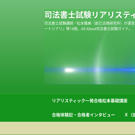
司法書士試験リアリステ
司法書士試験講師／松本雅典（辰已法律研究所）が運営
ートリアリ』等19冊。All About司法書士試験ガイド。
リアリスティック一発合格松本基礎講座
合格体験記・合格者インタビュー
Ｘ（旧