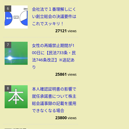
会社法で１番理解しにく
い創立総会の決議要件は
これでスッキリ！
27121
views
女性の再婚禁止期間が1
00日に【民法733条・民
法746条改正】※追記あ
り
25861
views
本人確認証明書の影響で
就任承諾書について株主
総会議事録の記載を援用
できなくなる場合
23800
views