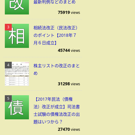
最新判例などのまとめ
75919
views
相続法改正（民法改正）
のポイント【2018年７
月６日成立】
45744
views
株主リストの改正のまと
め
31298
views
【2017年民法（債権
法）改正が成立】司法書
士試験の債権法改正の出
題はいつから？
27470
views