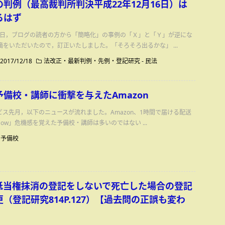
判例（最高裁判所判決平成22年12月16日）は
るはず
月18日，ブログの読者の方から「簡略化」の事例の「Ｘ」と「Ｙ」が逆にな
をいただいたので，訂正いたしました。「そろそろ出るかな」 ...
2017/12/18
法改正・最新判例・先例・登記研究
-
民法
備校・講師に衝撃を与えたAmazon
ービス先月，以下のニュースが流れました。Amazon、1時間で届ける配送
eNow」危機感を覚えた予備校・講師は多いのではない ...
予備校
抵当権抹消の登記をしないで死亡した場合の登記
（登記研究814P.127）【過去問の正誤も変わ