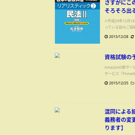
さすがにこの
そろそろ出
※平成29年12
っている旨のご指摘
2015/12/28
資格試験の予
Amazonの新サ
サービス「Prim
2015/12/25
混同による
義務者の変更
ります】