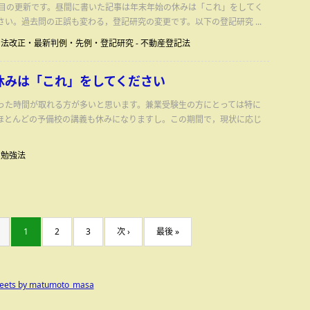
回目の更新です。昼間に書いた記事は年末年始の休みは「これ」をしてく
い。過去問の正誤も変わる，登記研究の変更です。以下の登記研究 ...
法改正・最新判例・先例・登記研究
-
不動産登記法
休みは「これ」をしてください
った時間が取れる方が多いと思います。兼業受験生の方にとっては特に
ほとんどの予備校の講義も休みになりますし。この期間で，現状に応じ
勉強法
1
2
3
次 ›
最後 »
eets by matumoto_masa