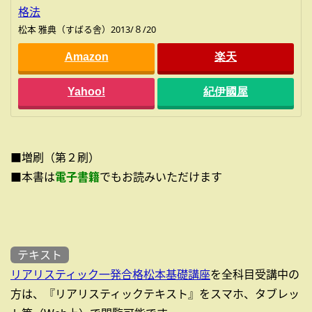
格法
松本 雅典（すばる舎）2013/８/20
Amazon
楽天
Yahoo!
紀伊國屋
■増刷（第２刷）
■本書は
電子書籍
でもお読みいただけます
テキスト
リアリスティック一発合格松本基礎講座
を全科目受講中の
方は、『リアリスティックテキスト』をスマホ、タブレッ