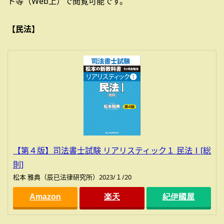
ト等（Web上）で閲覧可能です。
【民法】
【第４版】司法書士試験 リアリスティック１ 民法Ⅰ[総
則]
松本 雅典（辰已法律研究所）2023/１/20
Amazon
楽天
紀伊國屋