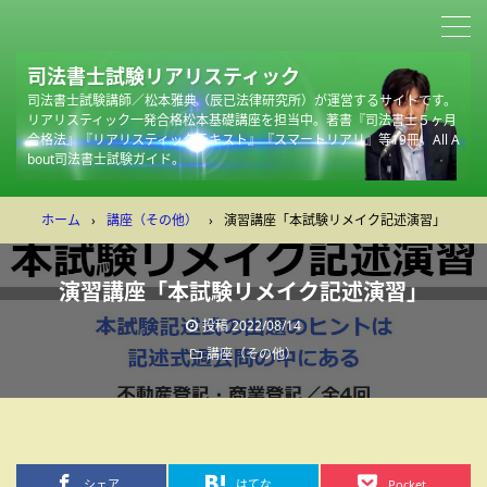
司法書士試験リアリスティック
司法書士試験講師／松本雅典（辰已法律研究所）が運営するサイトです。
リアリスティック一発合格松本基礎講座を担当中。著書『司法書士５ヶ月
合格法』『リアリスティックテキスト』『スマートリアリ』等19冊。All A
bout司法書士試験ガイド。
ホーム
›
講座（その他）
›
演習講座「本試験リメイク記述演習」
演習講座「本試験リメイク記述演習」
投稿
2022/08/14
講座（その他）
シェア
はてな
Pocket