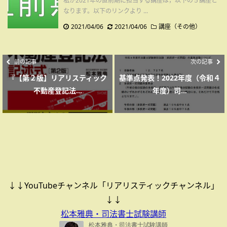
私が2021年の直前期に担当する講座は，以下の５講座と
なります。以下のリンクより ...
2021/04/06
2021/04/06
講座（その他）
前の記事
次の記事
『【第２版】リアリスティック
基準点発表！2022年度（令和４
不動産登記法...
年度）司...
↓↓YouTubeチャンネル「リアリスティックチャンネル」
↓↓
松本雅典・司法書士試験講師