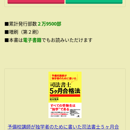
■累計発行部数
２万9500部
■増刷（第２刷）
■本書は
電子書籍
でもお読みいただけます
予備校講師が独学者のために書いた司法書士５ヶ月合