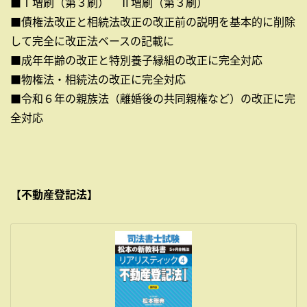
■Ⅰ増刷（第３刷） Ⅱ増刷（第３刷）
■債権法改正と相続法改正の改正前の説明を基本的に削除
して完全に改正法ベースの記載に
■成年年齢の改正と特別養子縁組の改正に完全対応
■物権法・相続法の改正に完全対応
■令和６年の親族法（離婚後の共同親権など）の改正に完
全対応
【不動産登記法】