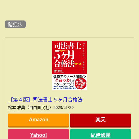
勉強法
【第４版】司法書士５ヶ月合格法
松本 雅典（自由国民社）2023/３/29
Amazon
楽天
Yahoo!
紀伊國屋