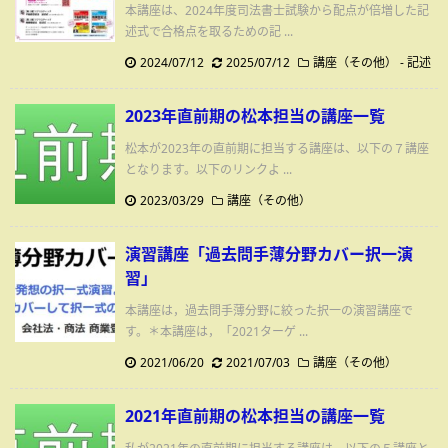
本講座は、2024年度司法書士試験から配点が倍増した記
述式で合格点を取るための記 ...
2024/07/12
2025/07/12
講座（その他）
-
記述
2023年直前期の松本担当の講座一覧
松本が2023年の直前期に担当する講座は、以下の７講座
となります。以下のリンクよ ...
2023/03/29
講座（その他）
演習講座「過去問手薄分野カバー択一演
習」
本講座は，過去問手薄分野に絞った択一の演習講座で
す。＊本講座は，「2021ターゲ ...
2021/06/20
2021/07/03
講座（その他）
2021年直前期の松本担当の講座一覧