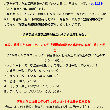
ご報告を頂いた本講座出身の合格者の方の数は、直近５年で累計
100名以上
（2021年度～2025年度）です。
一発合格
（ex. フルタイム勤務をしながら総合13位で一発合格、子育てをしな
がら一発合格、週６日の勤務をしながら一発合格）の方など
短期合格の方
だ
けでなく、
複数回の受験経験のある方
もいらっしゃいます。
合格実績で基礎講座を選ぶならこの講座しかない
実際に受講した方の
87％
の方が「受講前の期待と実際の内容が一致」と回
答
（2026向けリアリスティック一発合格松本基礎講座の受講生の方110名のア
ンケート結果）
＊アンケート内容「受講前の期待と、実際の内容は一致していますか？」
１．非常に一致している 52人（47.3％）
２．かなり一致している 44人（40.0％）
３．普通 10人（9.1％）
４．あまり一致していない ４人（3.6％）
５．まったく一致していない ０人（０％）
何年も前の講義の使い回しではない！全講義を毎年収録！
今は、多くの予備校の講座が、何年も前に収録した講義を提供しています。