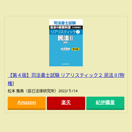
【第４版】司法書士試験 リアリスティック２ 民法Ⅱ[物
権]
松本 雅典（辰已法律研究所）2022/５/14
Amazon
楽天
紀伊國屋