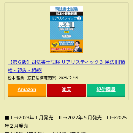
【第６版】司法書士試験 リアリスティック３ 民法Ⅲ[債
権・親族・相続]
松本 雅典（辰已法律研究所）2025/２/15
Amazon
楽天
紀伊國屋
■Ⅰ→2023年１月発売 Ⅱ→2022年５月発売 Ⅲ→2025
年２月発売