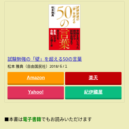
試験勉強の「壁」を超える50の言葉
松本 雅典（自由国民社）2018/６/１
Amazon
楽天
Yahoo!
紀伊國屋
■本書は
電子書籍
でもお読みいただけます